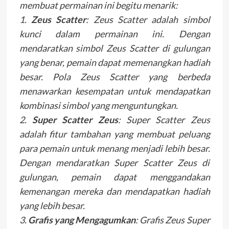
membuat permainan ini begitu menarik:
1.
Zeus Scatter
: Zeus Scatter adalah simbol
kunci dalam permainan ini. Dengan
mendaratkan simbol Zeus Scatter di gulungan
yang benar, pemain dapat memenangkan hadiah
besar. Pola Zeus Scatter yang berbeda
menawarkan kesempatan untuk mendapatkan
kombinasi simbol yang menguntungkan.
2.
Super Scatter Zeus
: Super Scatter Zeus
adalah fitur tambahan yang membuat peluang
para pemain untuk menang menjadi lebih besar.
Dengan mendaratkan Super Scatter Zeus di
gulungan, pemain dapat menggandakan
kemenangan mereka dan mendapatkan hadiah
yang lebih besar.
3.
Grafis yang Mengagumkan
: Grafis Zeus Super