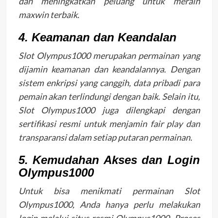
dan meningkatkan peluang untuk meraih
maxwin terbaik.
4. Keamanan dan Keandalan
Slot Olympus1000 merupakan permainan yang
dijamin keamanan dan keandalannya. Dengan
sistem enkripsi yang canggih, data pribadi para
pemain akan terlindungi dengan baik. Selain itu,
Slot Olympus1000 juga dilengkapi dengan
sertifikasi resmi untuk menjamin fair play dan
transparansi dalam setiap putaran permainan.
5. Kemudahan Akses dan Login
Olympus1000
Untuk bisa menikmati permainan Slot
Olympus1000, Anda hanya perlu melakukan
login melalui situs resmi Olympus1000. Proses