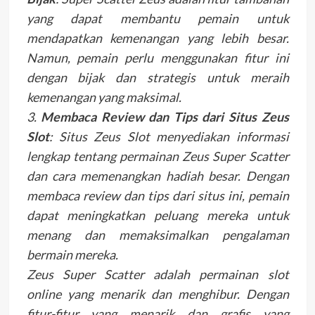
yang dapat membantu pemain untuk
mendapatkan kemenangan yang lebih besar.
Namun, pemain perlu menggunakan fitur ini
dengan bijak dan strategis untuk meraih
kemenangan yang maksimal.
3.
Membaca Review dan Tips dari Situs Zeus
Slot
: Situs Zeus Slot menyediakan informasi
lengkap tentang permainan Zeus Super Scatter
dan cara memenangkan hadiah besar. Dengan
membaca review dan tips dari situs ini, pemain
dapat meningkatkan peluang mereka untuk
menang dan memaksimalkan pengalaman
bermain mereka.
Zeus Super Scatter adalah permainan slot
online yang menarik dan menghibur. Dengan
fitur-fitur yang menarik dan grafis yang