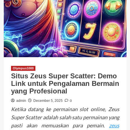
Olympus1000
Situs Zeus Super Scatter: Demo
Link untuk Pengalaman Bermain
yang Profesional
0
admin
December 5, 2025
Ketika datang ke permainan slot online, Zeus
Super Scatter adalah salah satu permainan yang
pasti akan memuaskan para pemain.
zeus