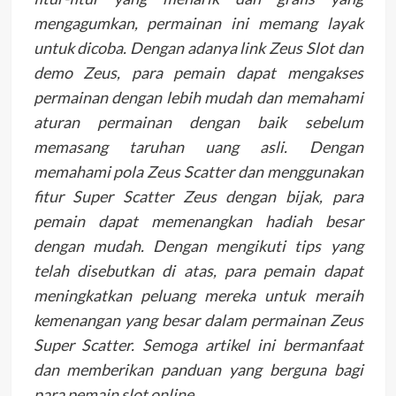
mengagumkan, permainan ini memang layak
untuk dicoba. Dengan adanya link Zeus Slot dan
demo Zeus, para pemain dapat mengakses
permainan dengan lebih mudah dan memahami
aturan permainan dengan baik sebelum
memasang taruhan uang asli. Dengan
memahami pola Zeus Scatter dan menggunakan
fitur Super Scatter Zeus dengan bijak, para
pemain dapat memenangkan hadiah besar
dengan mudah. Dengan mengikuti tips yang
telah disebutkan di atas, para pemain dapat
meningkatkan peluang mereka untuk meraih
kemenangan yang besar dalam permainan Zeus
Super Scatter. Semoga artikel ini bermanfaat
dan memberikan panduan yang berguna bagi
para pemain slot online.