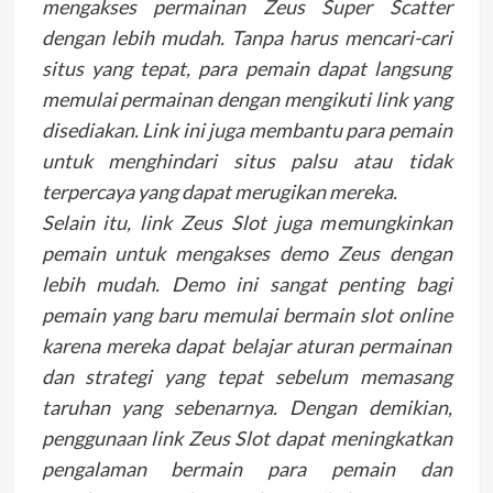
mengakses permainan Zeus Super Scatter
dengan lebih mudah. Tanpa harus mencari-cari
situs yang tepat, para pemain dapat langsung
memulai permainan dengan mengikuti link yang
disediakan. Link ini juga membantu para pemain
untuk menghindari situs palsu atau tidak
terpercaya yang dapat merugikan mereka.
Selain itu, link Zeus Slot juga memungkinkan
pemain untuk mengakses demo Zeus dengan
lebih mudah. Demo ini sangat penting bagi
pemain yang baru memulai bermain slot online
karena mereka dapat belajar aturan permainan
dan strategi yang tepat sebelum memasang
taruhan yang sebenarnya. Dengan demikian,
penggunaan link Zeus Slot dapat meningkatkan
pengalaman bermain para pemain dan