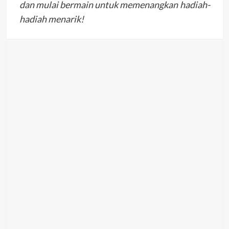
dan mulai bermain untuk memenangkan hadiah-
hadiah menarik!