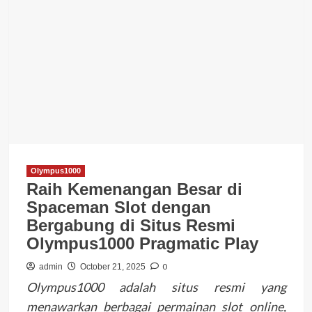
Olympus1000
Raih Kemenangan Besar di
Spaceman Slot dengan
Bergabung di Situs Resmi
Olympus1000 Pragmatic Play
0
admin
October 21, 2025
Olympus1000 adalah situs resmi yang
menawarkan berbagai permainan slot online,