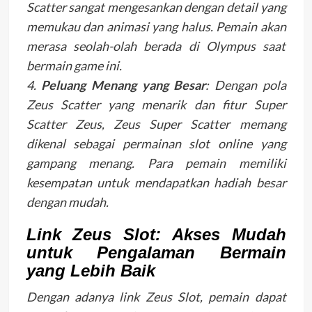
Scatter sangat mengesankan dengan detail yang
memukau dan animasi yang halus. Pemain akan
merasa seolah-olah berada di Olympus saat
bermain game ini.
4.
Peluang Menang yang Besar
: Dengan pola
Zeus Scatter yang menarik dan fitur Super
Scatter Zeus, Zeus Super Scatter memang
dikenal sebagai permainan slot online yang
gampang menang. Para pemain memiliki
kesempatan untuk mendapatkan hadiah besar
dengan mudah.
Link Zeus Slot: Akses Mudah
untuk Pengalaman Bermain
yang Lebih Baik
Dengan adanya link Zeus Slot, pemain dapat