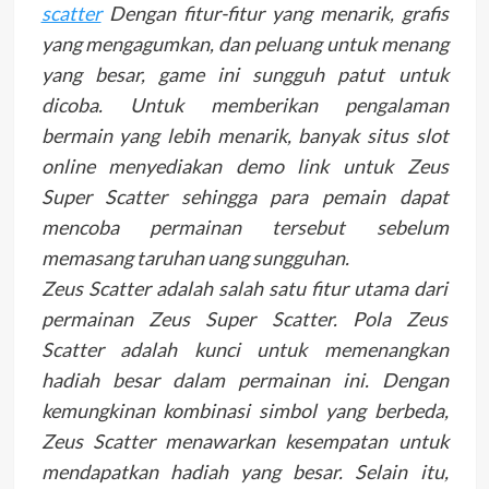
scatter
Dengan fitur-fitur yang menarik, grafis
yang mengagumkan, dan peluang untuk menang
yang besar, game ini sungguh patut untuk
dicoba. Untuk memberikan pengalaman
bermain yang lebih menarik, banyak situs slot
online menyediakan demo link untuk Zeus
Super Scatter sehingga para pemain dapat
mencoba permainan tersebut sebelum
memasang taruhan uang sungguhan.
Zeus Scatter adalah salah satu fitur utama dari
permainan Zeus Super Scatter. Pola Zeus
Scatter adalah kunci untuk memenangkan
hadiah besar dalam permainan ini. Dengan
kemungkinan kombinasi simbol yang berbeda,
Zeus Scatter menawarkan kesempatan untuk
mendapatkan hadiah yang besar. Selain itu,