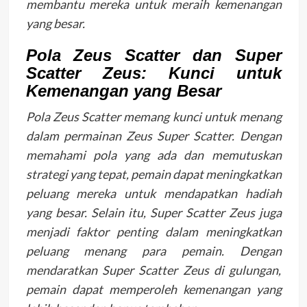
membantu mereka untuk meraih kemenangan
yang besar.
Pola Zeus Scatter dan Super
Scatter Zeus: Kunci untuk
Kemenangan yang Besar
Pola Zeus Scatter memang kunci untuk menang
dalam permainan Zeus Super Scatter. Dengan
memahami pola yang ada dan memutuskan
strategi yang tepat, pemain dapat meningkatkan
peluang mereka untuk mendapatkan hadiah
yang besar. Selain itu, Super Scatter Zeus juga
menjadi faktor penting dalam meningkatkan
peluang menang para pemain. Dengan
mendaratkan Super Scatter Zeus di gulungan,
pemain dapat memperoleh kemenangan yang