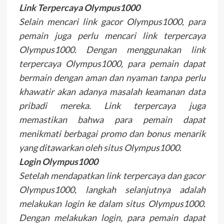
Link Terpercaya Olympus1000
Selain mencari link gacor Olympus1000, para
pemain juga perlu mencari link terpercaya
Olympus1000. Dengan menggunakan link
terpercaya Olympus1000, para pemain dapat
bermain dengan aman dan nyaman tanpa perlu
khawatir akan adanya masalah keamanan data
pribadi mereka. Link terpercaya juga
memastikan bahwa para pemain dapat
menikmati berbagai promo dan bonus menarik
yang ditawarkan oleh situs Olympus1000.
Login Olympus1000
Setelah mendapatkan link terpercaya dan gacor
Olympus1000, langkah selanjutnya adalah
melakukan login ke dalam situs Olympus1000.
Dengan melakukan login, para pemain dapat