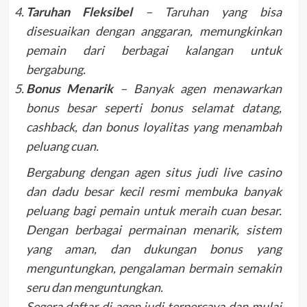
Taruhan Fleksibel
– Taruhan yang bisa
disesuaikan dengan anggaran, memungkinkan
pemain dari berbagai kalangan untuk
bergabung.
Bonus Menarik
– Banyak agen menawarkan
bonus besar seperti bonus selamat datang,
cashback, dan bonus loyalitas yang menambah
peluang cuan.
Bergabung dengan agen situs judi live casino
dan dadu besar kecil resmi membuka banyak
peluang bagi pemain untuk meraih cuan besar.
Dengan berbagai permainan menarik, sistem
yang aman, dan dukungan bonus yang
menguntungkan, pengalaman bermain semakin
seru dan menguntungkan.
Segera daftar di agen judi terpercaya dan mulai