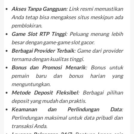
Akses Tanpa Gangguan
: Link resmi memastikan
Anda tetap bisa mengakses situs meskipun ada
pemblokiran.
Game Slot RTP Tinggi
: Peluang menang lebih
besar dengan game-game slot gacor.
Berbagai Provider Terbaik
: Game dari provider
ternama dengan kualitas tinggi.
Bonus dan Promosi Menarik
: Bonus untuk
pemain baru dan bonus harian yang
menguntungkan.
Metode Deposit Fleksibel
: Berbagai pilihan
deposit yang mudah dan praktis.
Keamanan dan Perlindungan Data
:
Perlindungan maksimal untuk data pribadi dan
transaksi Anda.