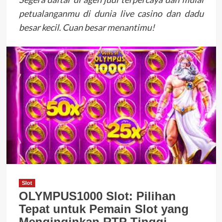
petualanganmu di dunia live casino dan dadu
besar kecil. Cuan besar menantimu!
Slot
OLYMPUS1000 Slot: Pilihan
Tepat untuk Pemain Slot yang
Menginginkan RTP Tinggi