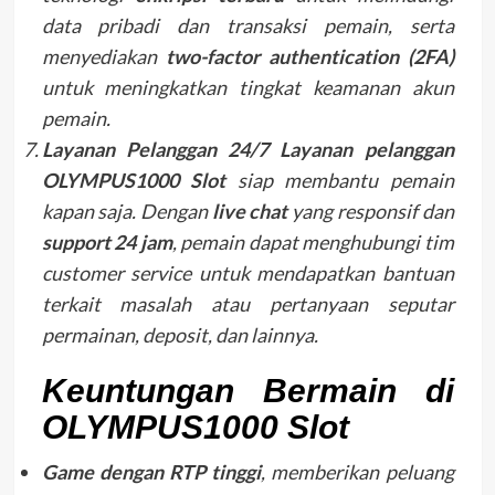
data pribadi dan transaksi pemain, serta
menyediakan
two-factor authentication (2FA)
untuk meningkatkan tingkat keamanan akun
pemain.
Layanan Pelanggan 24/7
Layanan pelanggan
OLYMPUS1000 Slot
siap membantu pemain
kapan saja. Dengan
live chat
yang responsif dan
support 24 jam
, pemain dapat menghubungi tim
customer service untuk mendapatkan bantuan
terkait masalah atau pertanyaan seputar
permainan, deposit, dan lainnya.
Keuntungan Bermain di
OLYMPUS1000 Slot
Game dengan RTP tinggi
, memberikan peluang