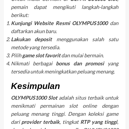
pemain dapat mengikuti langkah-langkah
berikut:
Kunjungi Website Resmi OLYMPUS1000
dan
daftarkan akun baru.
Lakukan deposit
menggunakan salah satu
metode yang tersedia.
Pilih
game slot favorit
dan mulai bermain.
Nikmati berbagai
bonus dan promosi
yang
tersedia untuk meningkatkan peluang menang.
Kesimpulan
OLYMPUS1000 Slot
adalah situs terbaik untuk
menikmati permainan slot online dengan
peluang menang tinggi. Dengan koleksi game
dari
provider terbaik
, tingkat
RTP yang tinggi
,