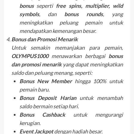
bonus
seperti
free spins, multiplier, wild
symbols
, dan
bonus rounds
, yang
meningkatkan peluang pemain untuk
mendapatkan kemenangan besar.
Bonus dan Promosi Menarik
Untuk semakin memanjakan para pemain,
OLYMPUS1000
menawarkan berbagai
bonus
dan promosi menarik
yang dapat meningkatkan
saldo dan peluang menang, seperti:
Bonus New Member
hingga 100% untuk
pemain baru.
Bonus Deposit Harian
untuk menambah
saldo bermain setiap hari.
Bonus Cashback
untuk mengurangi
kerugian.
Event Jackpot
dengan hadiah besar.