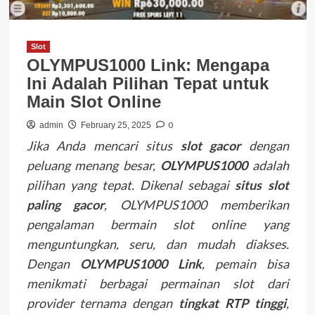
Slot
OLYMPUS1000 Link: Mengapa
Ini Adalah Pilihan Tepat untuk
Main Slot Online
0
admin
February 25, 2025
Jika Anda mencari situs
slot gacor
dengan
peluang menang besar,
OLYMPUS1000
adalah
pilihan yang tepat. Dikenal sebagai
situs slot
paling gacor
, OLYMPUS1000 memberikan
pengalaman bermain slot online yang
menguntungkan, seru, dan mudah diakses.
Dengan
OLYMPUS1000 Link
, pemain bisa
menikmati berbagai permainan slot dari
provider ternama dengan
tingkat RTP tinggi
,