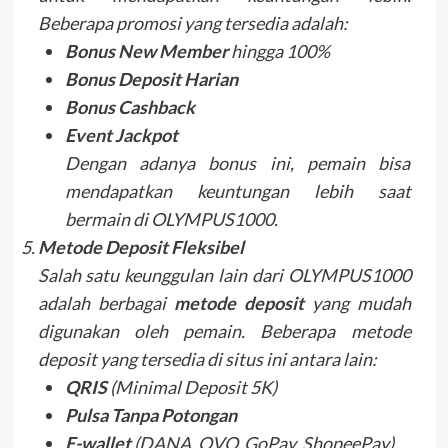
Beberapa promosi yang tersedia adalah:
Bonus New Member
hingga 100%
Bonus Deposit Harian
Bonus Cashback
Event Jackpot
Dengan adanya bonus ini, pemain bisa
mendapatkan keuntungan lebih saat
bermain di OLYMPUS1000.
Metode Deposit Fleksibel
Salah satu keunggulan lain dari OLYMPUS1000
adalah berbagai
metode deposit
yang mudah
digunakan oleh pemain. Beberapa metode
deposit yang tersedia di situs ini antara lain:
QRIS
(Minimal Deposit 5K)
Pulsa Tanpa Potongan
E-wallet
(DANA, OVO, GoPay, ShopeePay)