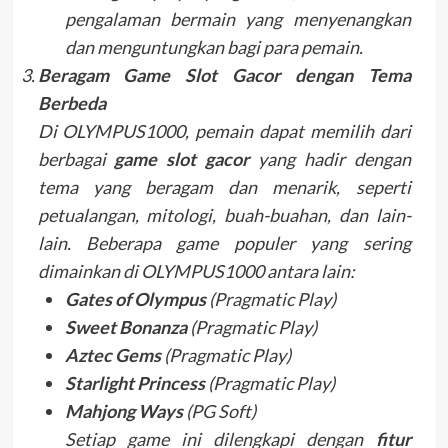
pengalaman bermain yang menyenangkan
dan menguntungkan bagi para pemain.
Beragam Game Slot Gacor dengan Tema
Berbeda
Di OLYMPUS1000, pemain dapat memilih dari
berbagai
game slot gacor
yang hadir dengan
tema yang beragam dan menarik, seperti
petualangan, mitologi, buah-buahan, dan lain-
lain. Beberapa game populer yang sering
dimainkan di OLYMPUS1000 antara lain:
Gates of Olympus
(Pragmatic Play)
Sweet Bonanza
(Pragmatic Play)
Aztec Gems
(Pragmatic Play)
Starlight Princess
(Pragmatic Play)
Mahjong Ways
(PG Soft)
Setiap game ini dilengkapi dengan
fitur