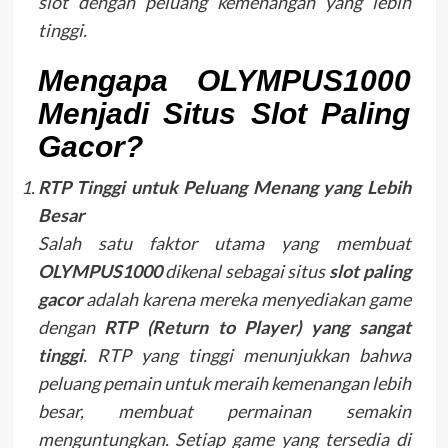
slot dengan peluang kemenangan yang lebih
tinggi.
Mengapa OLYMPUS1000
Menjadi Situs Slot Paling
Gacor?
RTP Tinggi untuk Peluang Menang yang Lebih
Besar
Salah satu faktor utama yang membuat
OLYMPUS1000
dikenal sebagai situs
slot paling
gacor
adalah karena mereka menyediakan game
dengan
RTP (Return to Player) yang sangat
tinggi
. RTP yang tinggi menunjukkan bahwa
peluang pemain untuk meraih kemenangan lebih
besar, membuat permainan semakin
menguntungkan. Setiap game yang tersedia di