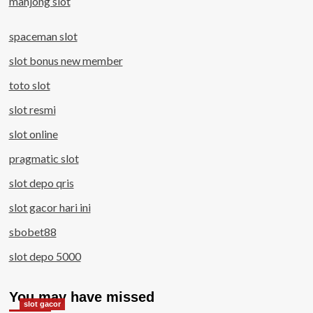
mahjong slot
spaceman slot
slot bonus new member
toto slot
slot resmi
slot online
pragmatic slot
slot depo qris
slot gacor hari ini
sbobet88
slot depo 5000
You may have missed
slot gacor