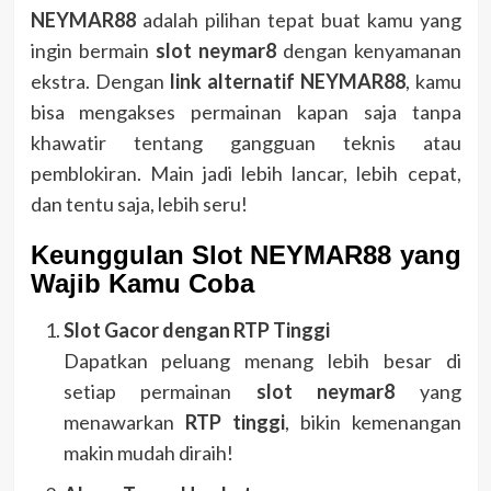
NEYMAR88
adalah pilihan tepat buat kamu yang
ingin bermain
slot neymar8
dengan kenyamanan
ekstra. Dengan
link alternatif NEYMAR88
, kamu
bisa mengakses permainan kapan saja tanpa
khawatir tentang gangguan teknis atau
pemblokiran. Main jadi lebih lancar, lebih cepat,
dan tentu saja, lebih seru!
Keunggulan
Slot NEYMAR88
yang
Wajib Kamu Coba
Slot Gacor dengan RTP Tinggi
Dapatkan peluang menang lebih besar di
setiap permainan
slot neymar8
yang
menawarkan
RTP tinggi
, bikin kemenangan
makin mudah diraih!