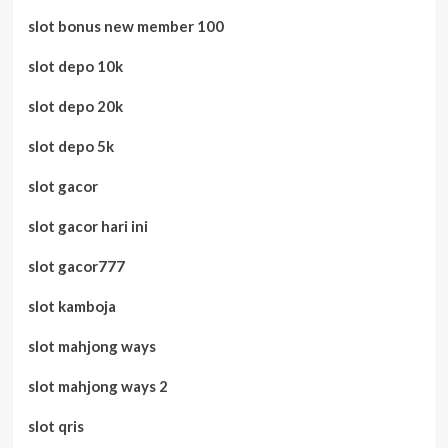
slot bonus new member 100
slot depo 10k
slot depo 20k
slot depo 5k
slot gacor
slot gacor hari ini
slot gacor777
slot kamboja
slot mahjong ways
slot mahjong ways 2
slot qris