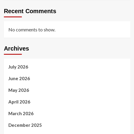
Recent Comments
No comments to show.
Archives
July 2026
June 2026
May 2026
April 2026
March 2026
December 2025