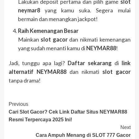
Lakukan deposit pertama dan pilih game
slot
neymar8
yang kamu suka. Segera mulai
bermain dan menangkan jackpot!
Raih Kemenangan Besar
Mainkan
slot gacor
dan nikmati kemenangan
yang sudah menanti kamu di
NEYMAR88
!
Jadi, tunggu apa lagi?
Daftar sekarang
di
link
alternatif NEYMAR88
dan nikmati
slot gacor
tanpa drama!
Post
Previous
Cari Slot Gacor? Cek Link Daftar Situs NEYMAR88
Navigation
Resmi Terpercaya 2025 Ini!
Next
Cara Ampuh Menang di SLOT 777 Gacor