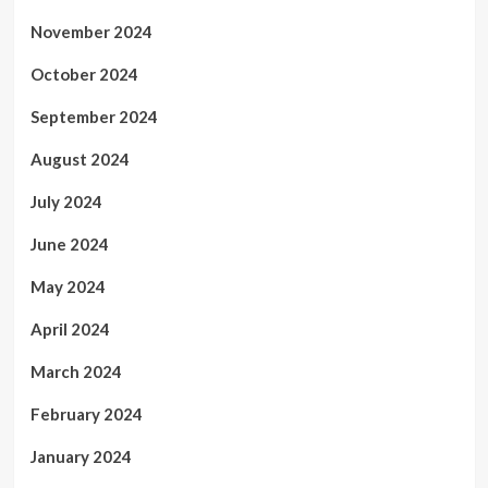
November 2024
October 2024
September 2024
August 2024
July 2024
June 2024
May 2024
April 2024
March 2024
February 2024
January 2024