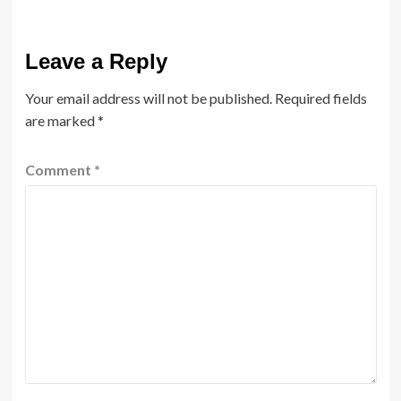
Leave a Reply
Your email address will not be published.
Required fields
are marked
*
Comment
*