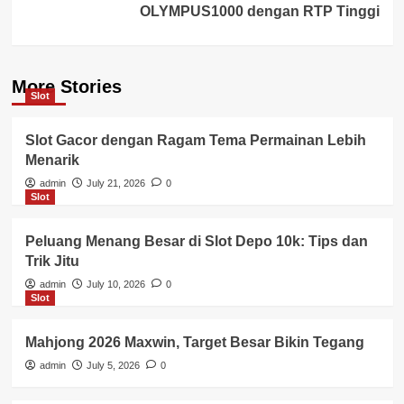
OLYMPUS1000 dengan RTP Tinggi
More Stories
Slot
Slot Gacor dengan Ragam Tema Permainan Lebih
Menarik
admin
July 21, 2026
0
Slot
Peluang Menang Besar di Slot Depo 10k: Tips dan
Trik Jitu
admin
July 10, 2026
0
Slot
Mahjong 2026 Maxwin, Target Besar Bikin Tegang
admin
July 5, 2026
0