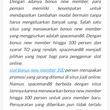
Dengan adanya bonus new member, para
pemain memiliki kesempatan untuk
mendapatkan tambahan modal bermain tanpa
harus mengeluarkan banyak uang. Salah satu
situs yang menawarkan bonus new member
yang menggiurkan adalah spaceman88. Dengan
bonus new member hingga 100 persen dan
syarat TO yang rendah, spaceman88 menjadi
pilihan yang tepat bagi para penggemar slot
online.
slot bonus new member 100
persen merupakan
promosi yang jarang ditemui di situs judi online.
Namun, spaceman88 berbeda dengan situs
lainnya karena menawarkan bonus new member
hingga 100 persen untuk para member baru.
Persyaratan yang diberikan pun tidak terlalu