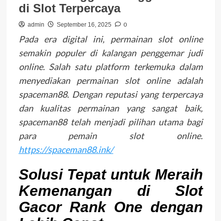
di Slot Terpercaya
0
admin
September 16, 2025
Pada era digital ini, permainan slot online
semakin populer di kalangan penggemar judi
online. Salah satu platform terkemuka dalam
menyediakan permainan slot online adalah
spaceman88. Dengan reputasi yang terpercaya
dan kualitas permainan yang sangat baik,
spaceman88 telah menjadi pilihan utama bagi
para pemain slot online.
https://spaceman88.ink/
Solusi Tepat untuk Meraih
Kemenangan di Slot
Gacor Rank One dengan