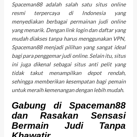
Spaceman88 adalah salah satu situs online
resmi terpercaya di Indonesia yang
menyediakan berbagai permainan judi online
yang menarik. Dengan link login dan daftar yang
mudah diakses tanpa harus menggunakan VPN,
Spaceman88 menjadi pilihan yang sangat ideal
bagi para penggemar judi online. Selain itu, situs
ini juga dikenal sebagai situs anti pelit yang
tidak takut menampilkan depot rendah,
sehingga memberikan kesempatan bagi pemain
untuk meraih kemenangan dengan lebih mudah.
Gabung di Spaceman88
dan Rasakan Sensasi
Bermain Judi Tanpa
Khawatir