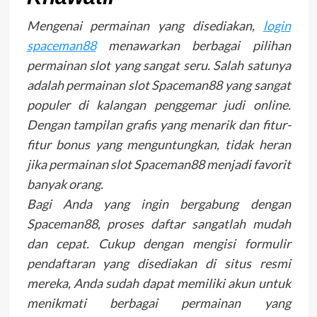
Mengenai permainan yang disediakan,
login
spaceman88
menawarkan berbagai pilihan
permainan slot yang sangat seru. Salah satunya
adalah permainan slot Spaceman88 yang sangat
populer di kalangan penggemar judi online.
Dengan tampilan grafis yang menarik dan fitur-
fitur bonus yang menguntungkan, tidak heran
jika permainan slot Spaceman88 menjadi favorit
banyak orang.
Bagi Anda yang ingin bergabung dengan
Spaceman88, proses daftar sangatlah mudah
dan cepat. Cukup dengan mengisi formulir
pendaftaran yang disediakan di situs resmi
mereka, Anda sudah dapat memiliki akun untuk
menikmati berbagai permainan yang