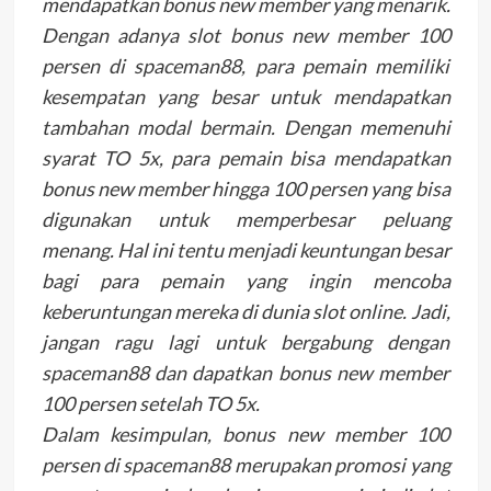
mendapatkan bonus new member yang menarik.
Dengan adanya slot bonus new member 100
persen di spaceman88, para pemain memiliki
kesempatan yang besar untuk mendapatkan
tambahan modal bermain. Dengan memenuhi
syarat TO 5x, para pemain bisa mendapatkan
bonus new member hingga 100 persen yang bisa
digunakan untuk memperbesar peluang
menang. Hal ini tentu menjadi keuntungan besar
bagi para pemain yang ingin mencoba
keberuntungan mereka di dunia slot online. Jadi,
jangan ragu lagi untuk bergabung dengan
spaceman88 dan dapatkan bonus new member
100 persen setelah TO 5x.
Dalam kesimpulan, bonus new member 100
persen di spaceman88 merupakan promosi yang