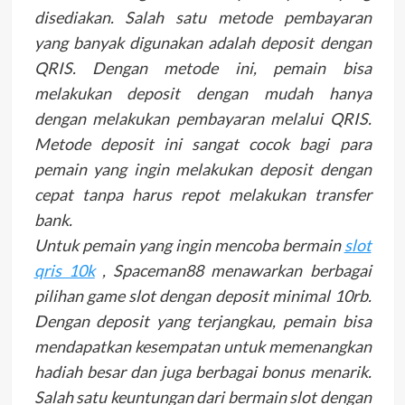
disediakan. Salah satu metode pembayaran
yang banyak digunakan adalah deposit dengan
QRIS. Dengan metode ini, pemain bisa
melakukan deposit dengan mudah hanya
dengan melakukan pembayaran melalui QRIS.
Metode deposit ini sangat cocok bagi para
pemain yang ingin melakukan deposit dengan
cepat tanpa harus repot melakukan transfer
bank.
Untuk pemain yang ingin mencoba bermain
slot
qris 10k
, Spaceman88 menawarkan berbagai
pilihan game slot dengan deposit minimal 10rb.
Dengan deposit yang terjangkau, pemain bisa
mendapatkan kesempatan untuk memenangkan
hadiah besar dan juga berbagai bonus menarik.
Salah satu keuntungan dari bermain slot dengan