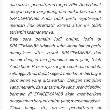
dan proses pendaftaran tanpa VPN, Anda dapat
dengan cepat bergabung dan mulai bermain di
SPACEMAN88. Anda tidak perlu repot-repot
mencari link alternatif karena situs ini telah
terjamin keamanannya.
Bagi para pemain judi online, login di
SPACEMAN88 tidaklah sulit. Anda hanya perlu
mengakses situs resmi SPACEMAN88 dan
masuk dengan menggunakan akun yang telah
Anda buat. Prosesnya sangat cepat dan mudah,
sehingga Anda dapat segera menikmati berbagai
permainan yang ditawarkan. Dengan tampilan
yang menarik dan antarmuka yang user-friendly,
bermain di SPACEMAN88 akan memberikan
pengalaman berjudi online yang menyenangkan.
Tidak hanya itu, proses pendaftaran di