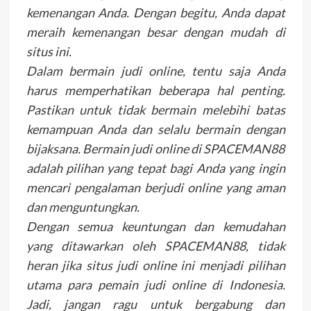
kemenangan Anda. Dengan begitu, Anda dapat
meraih kemenangan besar dengan mudah di
situs ini.
Dalam bermain judi online, tentu saja Anda
harus memperhatikan beberapa hal penting.
Pastikan untuk tidak bermain melebihi batas
kemampuan Anda dan selalu bermain dengan
bijaksana. Bermain judi online di SPACEMAN88
adalah pilihan yang tepat bagi Anda yang ingin
mencari pengalaman berjudi online yang aman
dan menguntungkan.
Dengan semua keuntungan dan kemudahan
yang ditawarkan oleh SPACEMAN88, tidak
heran jika situs judi online ini menjadi pilihan
utama para pemain judi online di Indonesia.
Jadi, jangan ragu untuk bergabung dan