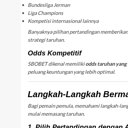
Bundesliga Jerman
Liga Champions
Kompetisi internasional lainnya
Banyaknya pilihan pertandingan memberikan
strategi taruhan.
Odds Kompetitif
SBOBET dikenal memiliki
odds taruhan yang 
peluang keuntungan yang lebih optimal.
Langkah-Langkah Berma
Bagi pemain pemula, memahami langkah-langk
mulai memasang taruhan.
1. Pilih Pertandingan dengan A