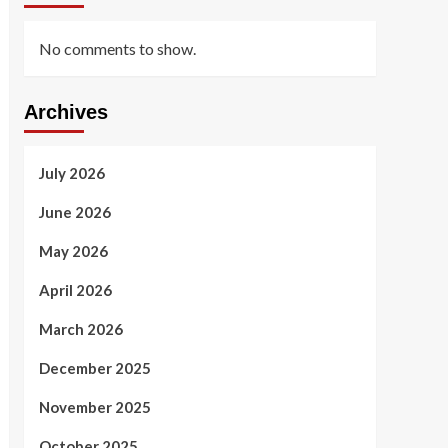
No comments to show.
Archives
July 2026
June 2026
May 2026
April 2026
March 2026
December 2025
November 2025
October 2025