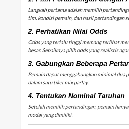
Langkah pertama adalah memilih pertandingan 
tim, kondisi pemain, dan hasil pertandingan 
2. Perhatikan Nilai Odds
Odds yang terlalu tinggi memang terlihat men
besar. Sebaiknya pilih odds yang realistis ag
3. Gabungkan Beberapa Perta
Pemain dapat menggabungkan minimal dua pe
dalam satu tiket mix parlay.
4. Tentukan Nominal Taruhan
Setelah memilih pertandingan, pemain hanya
modal yang dimiliki.