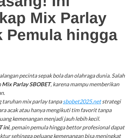
asang! Ini
ap Mix Parlay
 Pemula hingga
alangan pecinta sepak bola dan olahraga dunia. Salah
h
Mix Parlay SBOBET
, karena mampu memberikan
an.
taruhan mix parlay tanpa
sbobet2025.net
strategi
ra acak atau hanya mengikuti tim favorit tanpa
luang kemenangan menjadi jauh lebih kecil.
 ini
, pemain pemula hingga bettor profesional dapat
ktur sehingga peluang kemenangan bisa meningkat