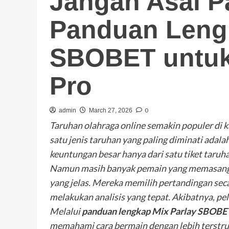
Jangan Asal P
Panduan Lengk
SBOBET untuk
Pro
0
admin
March 27, 2026
Taruhan olahraga online semakin populer di k
satu jenis taruhan yang paling diminati adala
keuntungan besar hanya dari satu tiket taruh
Namun masih banyak pemain yang memasang 
yang jelas. Mereka memilih pertandingan seca
melakukan analisis yang tepat. Akibatnya, pe
Melalui
panduan lengkap Mix Parlay SBOBET
memahami cara bermain dengan lebih terstru