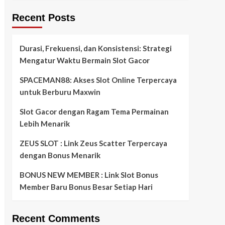
Recent Posts
Durasi, Frekuensi, dan Konsistensi: Strategi
Mengatur Waktu Bermain Slot Gacor
SPACEMAN88: Akses Slot Online Terpercaya
untuk Berburu Maxwin
Slot Gacor dengan Ragam Tema Permainan
Lebih Menarik
ZEUS SLOT : Link Zeus Scatter Terpercaya
dengan Bonus Menarik
BONUS NEW MEMBER : Link Slot Bonus
Member Baru Bonus Besar Setiap Hari
Recent Comments