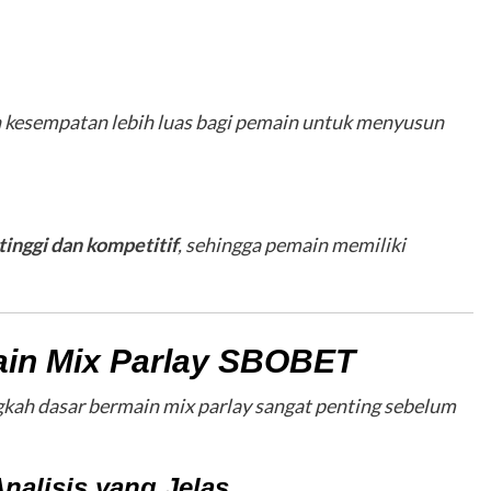
 kesempatan lebih luas bagi pemain untuk menyusun
tinggi dan kompetitif
, sehingga pemain memiliki
in Mix Parlay SBOBET
ah dasar bermain mix parlay sangat penting sebelum
nalisis yang Jelas