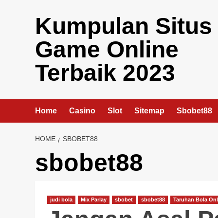
Skip
to
Kumpulan Situs
content
Game Online
Terbaik 2023
Home
Casino
Slot
Sitemap
Sbobet88
HOME
SBOBET88
sbobet88
judi bola
Mix Parlay
sbobet
sbobet88
Taruhan Bola Onl