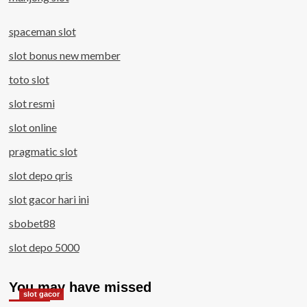
spaceman slot
slot bonus new member
toto slot
slot resmi
slot online
pragmatic slot
slot depo qris
slot gacor hari ini
sbobet88
slot depo 5000
You may have missed
slot gacor