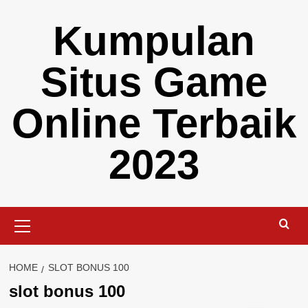
Skip
Kumpulan
to
content
Situs Game
Online Terbaik
2023
Primary
Menu
HOME
SLOT BONUS 100
slot bonus 100