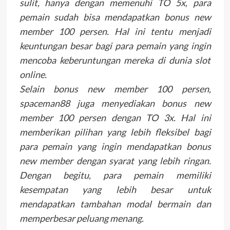
sulit, hanya dengan memenuhi TO 5x, para
pemain sudah bisa mendapatkan bonus new
member 100 persen. Hal ini tentu menjadi
keuntungan besar bagi para pemain yang ingin
mencoba keberuntungan mereka di dunia slot
online.
Selain bonus new member 100 persen,
spaceman88 juga menyediakan bonus new
member 100 persen dengan TO 3x. Hal ini
memberikan pilihan yang lebih fleksibel bagi
para pemain yang ingin mendapatkan bonus
new member dengan syarat yang lebih ringan.
Dengan begitu, para pemain memiliki
kesempatan yang lebih besar untuk
mendapatkan tambahan modal bermain dan
memperbesar peluang menang.