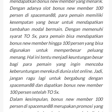
mendapatkan bonus new member yang menarik.
Dengan adanya slot bonus new member 100
persen di spaceman88, para pemain memiliki
kesempatan yang besar untuk mendapatkan
tambahan modal bermain. Dengan memenuhi
syarat TO 5x, para pemain bisa mendapatkan
bonus new member hingga 100 persen yang bisa
digunakan untuk memperbesar peluang
menang. Hal ini tentu menjadi keuntungan besar
bagi para pemain yang ingin mencoba
keberuntungan mereka di dunia slot online. Jadi,
jangan ragu lagi untuk bergabung dengan
spaceman88 dan dapatkan bonus new member
100 persen setelah TO 5x.
Dalam kesimpulan, bonus new member 100
persen di spaceman88 merupakan promosi yang