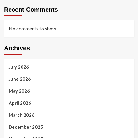
Recent Comments
No comments to show.
Archives
July 2026
June 2026
May 2026
April 2026
March 2026
December 2025