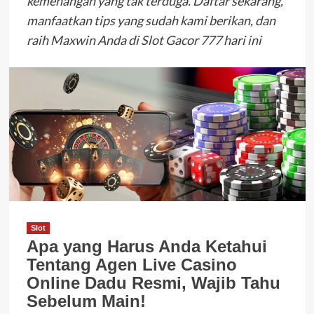
kemenangan yang tak terduga. Daftar sekarang,
manfaatkan tips yang sudah kami berikan, dan
raih Maxwin Anda di Slot Gacor 777 hari ini
Slot
Apa yang Harus Anda Ketahui
Tentang Agen Live Casino
Online Dadu Resmi, Wajib Tahu
Sebelum Main!