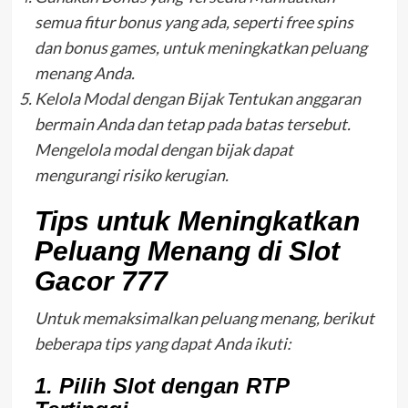
semua fitur bonus yang ada, seperti free spins
dan bonus games, untuk meningkatkan peluang
menang Anda.
Kelola Modal dengan Bijak Tentukan anggaran
bermain Anda dan tetap pada batas tersebut.
Mengelola modal dengan bijak dapat
mengurangi risiko kerugian.
Tips untuk Meningkatkan
Peluang Menang di Slot
Gacor 777
Untuk memaksimalkan peluang menang, berikut
beberapa tips yang dapat Anda ikuti:
1. Pilih Slot dengan RTP