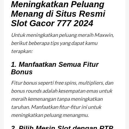
Meningkatkan Peluang
Menang di Situs Resmi
Slot Gacor 777 2024
Untuk meningkatkan peluang meraih Maxwin,
berikut beberapa tips yang dapat kamu
terapkan:
1. Manfaatkan Semua Fitur
Bonus
Fitur bonus seperti free spins, multipliers, dan
bonus rounds adalah kesempatan emas untuk
meraih kemenangan tanpa meningkatkan
taruhan. Manfaatkan fitur-fitur ini untuk
meningkatkan peluang menangmu.
2. Pilih Mesin Slot dengan RTP