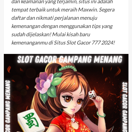
dan keamanan yang terjamin, situs ini adalah
tempat terbaik untuk meraih Maxwin. Segera
daftar dan nikmati perjalanan menuju
kemenangan dengan menggunakan tips yang
sudah dijelaskan! Mulai kisah baru
kemenanganmu di Situs Slot Gacor 777 2024!