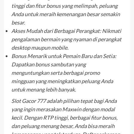
tinggi dan fitur bonus yang melimpah, peluang
Anda untuk meraih kemenangan besar semakin
besar.
Akses Mudah dari Berbagai Perangkat: Nikmati
pengalaman bermain yang nyaman di perangkat
desktop maupun mobile.
Bonus Menarik untuk Pemain Baru dan Setia:
Dapatkan bonus sambutan yang
menguntungkan serta berbagai promo
mingguan yang meningkatkan peluang Anda
untuk menang lebih banyak.
Slot Gacor 777 adalah pilihan tepat bagi Anda
yang ingin merasakan Maxwin dengan modal
kecil. Dengan RTP tinggi, berbagai fitur bonus,
dan peluang menang besar, Anda bisa meraih