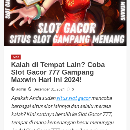
Slot
Kalah di Tempat Lain? Coba
Slot Gacor 777 Gampang
Maxwin Hari Ini 2024!
0
admin
December 31, 2024
Apakah Anda sudah
situs slot gacor
mencoba
berbagai situs slot lainnya dan selalu merasa
kalah? Kini saatnya beralih ke Slot Gacor 777,
tempat di mana kemenangan besar menunggu