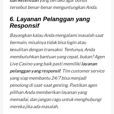
tersebut benar-benar menguntungkan Anda.
6. Layanan Pelanggan yang
Responsif
Bayangkan kalau Anda mengalami masalah saat
bermain, misalnya tidak bisa login atau
kesulitan dengan transaksi. Tentunya, Anda
membutuhkan bantuan yang cepat, bukan? Agen
Live Casino yang baik pasti memiliki
layanan
pelanggan yang responsif
. Tim customer service
yang siap membantu 24/7 bisa menjadi
penolong di saat-saat genting. Pastikan agen
pilihan Anda memberikan layanan yang
memadai, dan jangan ragu untuk menghubungi
mereka jika ada masalah.