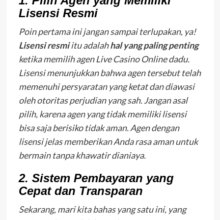
1. Pilih Agen yang Memiliki
Lisensi Resmi
Poin pertama ini jangan sampai terlupakan, ya!
Lisensi resmi
itu adalah
hal yang paling penting
ketika memilih agen Live Casino Online dadu.
Lisensi menunjukkan bahwa agen tersebut telah
memenuhi persyaratan yang ketat dan diawasi
oleh otoritas perjudian yang sah. Jangan asal
pilih, karena agen yang tidak memiliki lisensi
bisa saja berisiko tidak aman. Agen dengan
lisensi jelas memberikan Anda rasa aman untuk
bermain tanpa khawatir dianiaya.
2. Sistem Pembayaran yang
Cepat dan Transparan
Sekarang, mari kita bahas yang satu ini, yang