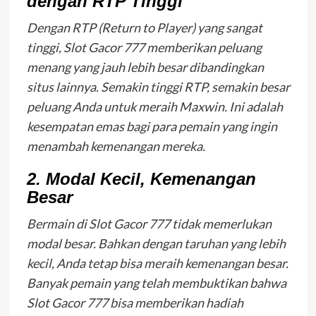
dengan RTP Tinggi
Dengan RTP (Return to Player) yang sangat
tinggi, Slot Gacor 777 memberikan peluang
menang yang jauh lebih besar dibandingkan
situs lainnya. Semakin tinggi RTP, semakin besar
peluang Anda untuk meraih Maxwin. Ini adalah
kesempatan emas bagi para pemain yang ingin
menambah kemenangan mereka.
2. Modal Kecil, Kemenangan
Besar
Bermain di Slot Gacor 777 tidak memerlukan
modal besar. Bahkan dengan taruhan yang lebih
kecil, Anda tetap bisa meraih kemenangan besar.
Banyak pemain yang telah membuktikan bahwa
Slot Gacor 777 bisa memberikan hadiah