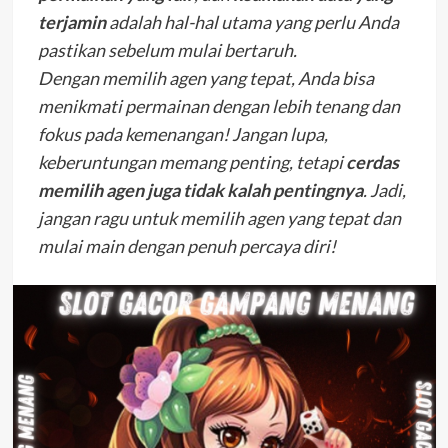
terjamin
adalah hal-hal utama yang perlu Anda
pastikan sebelum mulai bertaruh.
Dengan memilih agen yang tepat, Anda bisa
menikmati permainan dengan lebih tenang dan
fokus pada kemenangan! Jangan lupa,
keberuntungan memang penting, tetapi
cerdas
memilih agen juga tidak kalah pentingnya
. Jadi,
jangan ragu untuk memilih agen yang tepat dan
mulai main dengan penuh percaya diri!