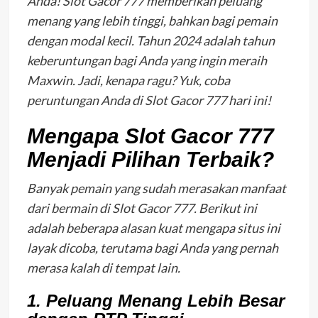
Anda! Slot Gacor 777 memberikan peluang
menang yang lebih tinggi, bahkan bagi pemain
dengan modal kecil. Tahun 2024 adalah tahun
keberuntungan bagi Anda yang ingin meraih
Maxwin. Jadi, kenapa ragu? Yuk, coba
peruntungan Anda di Slot Gacor 777 hari ini!
Mengapa Slot Gacor 777
Menjadi Pilihan Terbaik?
Banyak pemain yang sudah merasakan manfaat
dari bermain di Slot Gacor 777. Berikut ini
adalah beberapa alasan kuat mengapa situs ini
layak dicoba, terutama bagi Anda yang pernah
merasa kalah di tempat lain.
1. Peluang Menang Lebih Besar