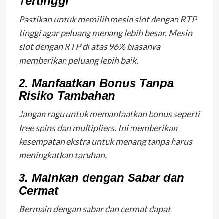
Tertinggi
Pastikan untuk memilih mesin slot dengan RTP
tinggi agar peluang menang lebih besar. Mesin
slot dengan RTP di atas 96% biasanya
memberikan peluang lebih baik.
2. Manfaatkan Bonus Tanpa
Risiko Tambahan
Jangan ragu untuk memanfaatkan bonus seperti
free spins dan multipliers. Ini memberikan
kesempatan ekstra untuk menang tanpa harus
meningkatkan taruhan.
3. Mainkan dengan Sabar dan
Cermat
Bermain dengan sabar dan cermat dapat