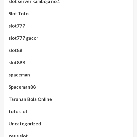
slot server kamboja no.1
Slot Toto
slot777
slot777 gacor
slot88
slot888
spaceman
Spaceman88
Taruhan Bola Online
toto slot
Uncategorized
zeus slot