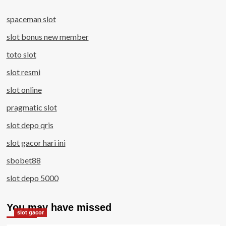
spaceman slot
slot bonus new member
toto slot
slot resmi
slot online
pragmatic slot
slot depo qris
slot gacor hari ini
sbobet88
slot depo 5000
You may have missed
slot gacor