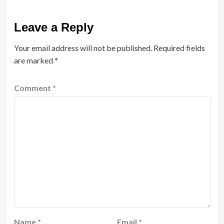
Leave a Reply
Your email address will not be published.
Required fields
are marked
*
Comment
*
Name
*
Email
*