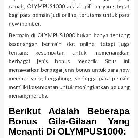
ramah, OLYMPUS1000 adalah pilihan yang tepat
bagi para pemain judi online, terutama untuk para
new member.
Bermain di OLYMPUS1000 bukan hanya tentang
kesenangan bermain slot online, tetapi juga
tentang kesempatan untuk memenangkan
berbagai jenis bonus menarik. Situs ini
menawarkan berbagai jenis bonus untuk para new
member yang bergabung, sehingga para pemain
memiliki kesempatan untuk meningkatkan peluang
menang mereka.
Berikut Adalah Beberapa
Bonus Gila-Gilaan Yang
Menanti Di OLYMPUS1000: