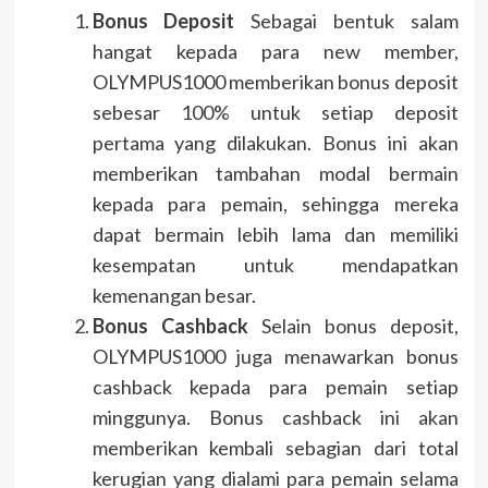
Bonus Deposit
Sebagai bentuk salam
hangat kepada para new member,
OLYMPUS1000 memberikan bonus deposit
sebesar 100% untuk setiap deposit
pertama yang dilakukan. Bonus ini akan
memberikan tambahan modal bermain
kepada para pemain, sehingga mereka
dapat bermain lebih lama dan memiliki
kesempatan untuk mendapatkan
kemenangan besar.
Bonus Cashback
Selain bonus deposit,
OLYMPUS1000 juga menawarkan bonus
cashback kepada para pemain setiap
minggunya. Bonus cashback ini akan
memberikan kembali sebagian dari total
kerugian yang dialami para pemain selama