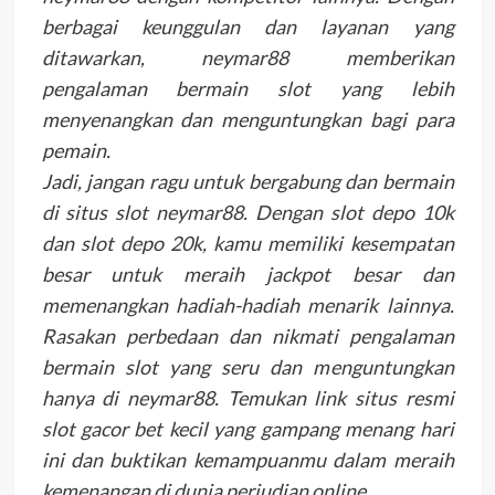
berbagai keunggulan dan layanan yang
ditawarkan, neymar88 memberikan
pengalaman bermain slot yang lebih
menyenangkan dan menguntungkan bagi para
pemain.
Jadi, jangan ragu untuk bergabung dan bermain
di situs slot neymar88. Dengan slot depo 10k
dan slot depo 20k, kamu memiliki kesempatan
besar untuk meraih jackpot besar dan
memenangkan hadiah-hadiah menarik lainnya.
Rasakan perbedaan dan nikmati pengalaman
bermain slot yang seru dan menguntungkan
hanya di neymar88. Temukan link situs resmi
slot gacor bet kecil yang gampang menang hari
ini dan buktikan kemampuanmu dalam meraih
kemenangan di dunia perjudian online.