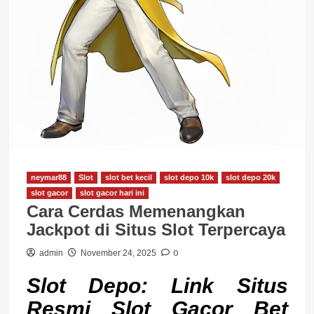
neymar88
Slot
slot bet kecil
slot depo 10k
slot depo 20k
slot gacor
slot gacor hari ini
Cara Cerdas Memenangkan
Jackpot di Situs Slot Terpercaya
0
admin
November 24, 2025
Slot Depo: Link Situs
Resmi Slot Gacor Bet