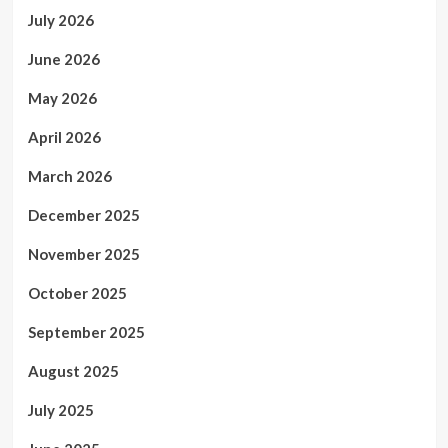
July 2026
June 2026
May 2026
April 2026
March 2026
December 2025
November 2025
October 2025
September 2025
August 2025
July 2025