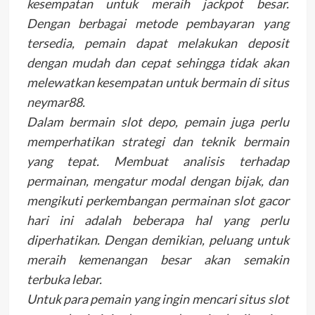
kesempatan untuk meraih jackpot besar.
Dengan berbagai metode pembayaran yang
tersedia, pemain dapat melakukan deposit
dengan mudah dan cepat sehingga tidak akan
melewatkan kesempatan untuk bermain di situs
neymar88.
Dalam bermain slot depo, pemain juga perlu
memperhatikan strategi dan teknik bermain
yang tepat. Membuat analisis terhadap
permainan, mengatur modal dengan bijak, dan
mengikuti perkembangan permainan slot gacor
hari ini adalah beberapa hal yang perlu
diperhatikan. Dengan demikian, peluang untuk
meraih kemenangan besar akan semakin
terbuka lebar.
Untuk para pemain yang ingin mencari situs slot