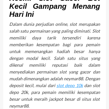
Kecil Gampang Menang
Hari Ini
Dalam dunia perjudian online, slot merupakan
salah satu permainan yang paling diminati. Slot
memiliki daya tarik tersendiri karena
memberikan kesempatan bagi para pemain
untuk memenangkan hadiah besar hanya
dengan modal kecil. Salah satu situs yang
dikenal memiliki reputasi baik dalam
menyediakan permainan slot yang gacor dan
mudah dimenangkan adalah neymar88. Dengan
deposit kecil, mulai dari
slot depo 10k
dan slot
depo 20k, para pemain memiliki kesempatan
besar untuk meraih jackpot besar di situs slot
neymar88.