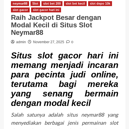
neymar88
Slot
slot bet 200
slot bet kecil
slot depo 10k
slot gacor
slot gacor hari ini
Raih Jackpot Besar dengan
Modal Kecil di Situs Slot
Neymar88
0
admin
November 27, 2025
Situs slot gacor hari ini
memang menjadi incaran
para pecinta judi online,
terutama bagi mereka
yang senang bermain
dengan modal kecil
Salah satunya adalah situs neymar88 yang
menyediakan berbagai jenis permainan slot