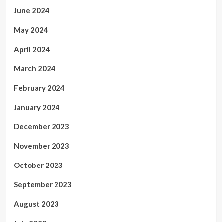
June 2024
May 2024
April 2024
March 2024
February 2024
January 2024
December 2023
November 2023
October 2023
September 2023
August 2023