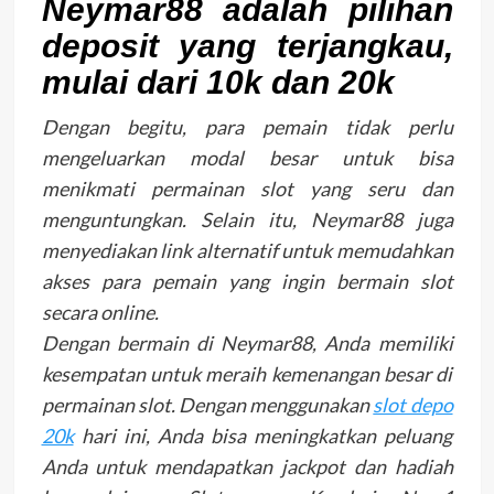
Neymar88 adalah pilihan
deposit yang terjangkau,
mulai dari 10k dan 20k
Dengan begitu, para pemain tidak perlu
mengeluarkan modal besar untuk bisa
menikmati permainan slot yang seru dan
menguntungkan. Selain itu, Neymar88 juga
menyediakan link alternatif untuk memudahkan
akses para pemain yang ingin bermain slot
secara online.
Dengan bermain di Neymar88, Anda memiliki
kesempatan untuk meraih kemenangan besar di
permainan slot. Dengan menggunakan
slot depo
20k
hari ini, Anda bisa meningkatkan peluang
Anda untuk mendapatkan jackpot dan hadiah