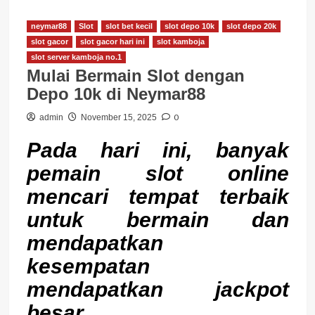
neymar88
Slot
slot bet kecil
slot depo 10k
slot depo 20k
slot gacor
slot gacor hari ini
slot kamboja
slot server kamboja no.1
Mulai Bermain Slot dengan
Depo 10k di Neymar88
0
admin
November 15, 2025
Pada hari ini, banyak
pemain slot online
mencari tempat terbaik
untuk bermain dan
mendapatkan
kesempatan
mendapatkan jackpot
besar