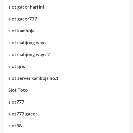
slot gacor hari ini
slot gacor777
slot kamboja
slot mahjong ways
slot mahjong ways 2
slot qris
slot server kamboja no.1
Slot Toto
slot777
slot777 gacor
slot88