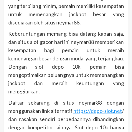
yang terbilang minim, pemain memiliki kesempatan
untuk memenangkan jackpot besar yang
disediakan oleh situs neymar88.
Keberuntungan memang bisa datang kapan saja,
dan situs slot gacor hari ini neymar88 memberikan
kesempatan bagi pemain untuk meraih
kemenangan besar dengan modal yang terjangkau.
Dengan slot depo 10k, pemain bisa
mengoptimalkan peluangnya untuk memenangkan
jackpot dan meraih keuntungan yang
menggiurkan.
Daftar sekarang di situs neymar88 dengan
menggunakan link alternatif
https://depo-slot.net
/
dan rasakan sendiri perbedaannya dibandingkan
dengan kompetitor lainnya. Slot depo 10k hanya