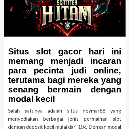
Situs slot gacor hari ini
memang menjadi incaran
para pecinta judi online,
terutama bagi mereka yang
senang bermain dengan
modal kecil
Salah satunya adalah situs neymar88 yang
menyediakan berbagai jenis permainan slot
dengan deposit kecil mulai dari 10k. Dengan modal