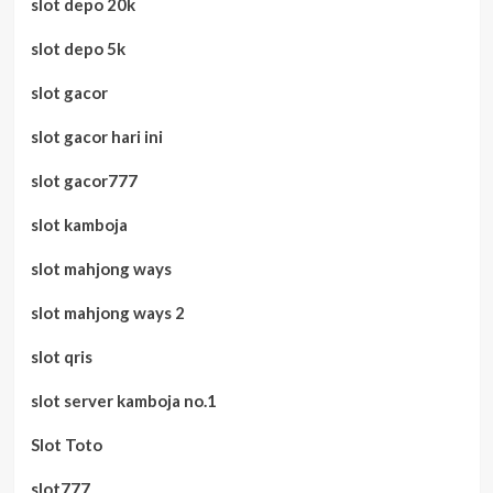
slot depo 20k
slot depo 5k
slot gacor
slot gacor hari ini
slot gacor777
slot kamboja
slot mahjong ways
slot mahjong ways 2
slot qris
slot server kamboja no.1
Slot Toto
slot777