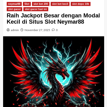
neymar88
Slot
slot bet 200
slot bet kecil
slot depo 10k
slot gacor
slot gacor hari ini
Raih Jackpot Besar dengan Modal
Kecil di Situs Slot Neymar88
admin
November 27, 2025
0