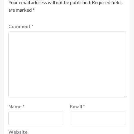
Your email address will not be published.
Required fields
are marked
*
Comment
*
Name
*
Email
*
Website