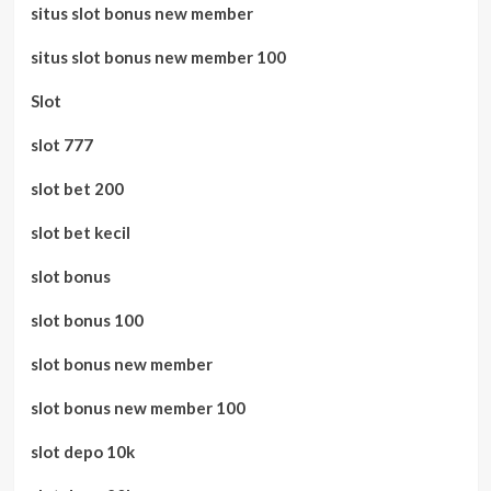
situs slot bonus new member
situs slot bonus new member 100
Slot
slot 777
slot bet 200
slot bet kecil
slot bonus
slot bonus 100
slot bonus new member
slot bonus new member 100
slot depo 10k