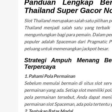
Panduan Lengkap Ber
Thailand Super Gacor N
Slot Thailand merupakan salah satu pilihan p
Thailand menjadi salah satu yang terbai
menguntungkan bagi para pemain. Dalam perm
populer adalah Spaceman dari Pragmatic Pla
peluang untuk memenangkan jackpot besar.
Strategi Ampuh Menang Bes
Terpercaya
1. Pahami Pola Permainan
Sebelum memulai bermain di situs slot ser
permainan yang ada. Setiap slot memiliki p
pola permainan tersebut, Anda dapat men
permainan slot Spaceman, ada pola tertent
2. Tentukan Batas Modal