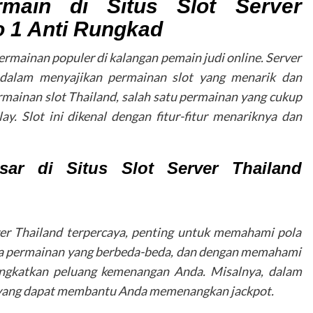
main di Situs Slot Server
o 1 Anti Rungkad
ermainan populer di kalangan pemain judi online. Server
k dalam menyajikan permainan slot yang menarik dan
ainan slot Thailand, salah satu permainan yang cukup
y. Slot ini dikenal dengan fitur-fitur menariknya dan
ar di Situs Slot Server Thailand
ver Thailand terpercaya, penting untuk memahami pola
ola permainan yang berbeda-beda, dan dengan memahami
ingkatkan peluang kemenangan Anda. Misalnya, dalam
u yang dapat membantu Anda memenangkan jackpot.