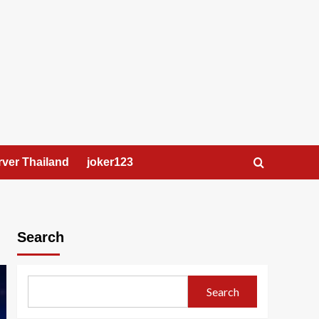
rver Thailand
joker123
Search
Search