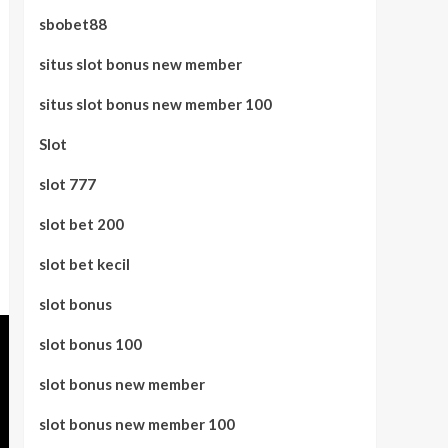
sbobet88
situs slot bonus new member
situs slot bonus new member 100
Slot
slot 777
slot bet 200
slot bet kecil
slot bonus
slot bonus 100
slot bonus new member
slot bonus new member 100