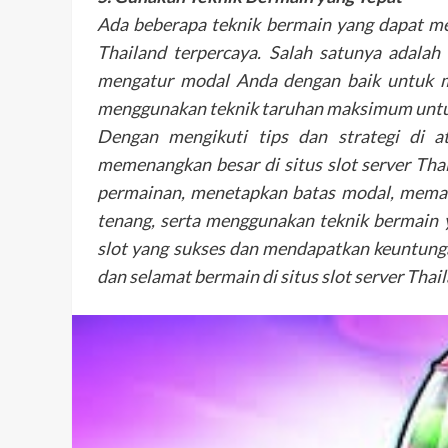
Ada beberapa teknik bermain yang dapat m
Thailand terpercaya. Salah satunya adala
mengatur modal Anda dengan baik untuk men
menggunakan teknik taruhan maksimum untu
Dengan mengikuti tips dan strategi di 
memenangkan besar di situs slot server Tha
permainan, menetapkan batas modal, mema
tenang, serta menggunakan teknik bermain y
slot yang sukses dan mendapatkan keuntunga
dan selamat bermain di situs slot server Thai