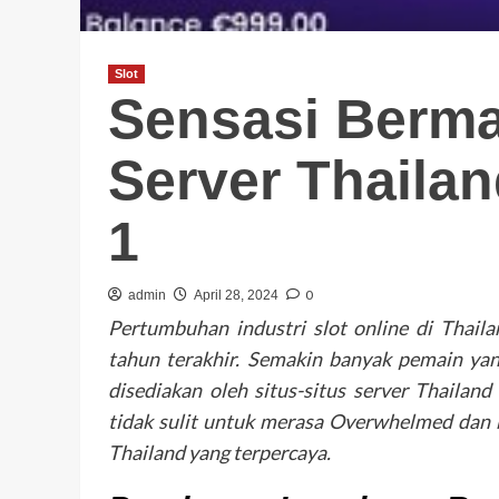
Slot
Sensasi Bermai
Server Thaila
1
0
admin
April 28, 2024
Pertumbuhan industri slot online di Thail
tahun terakhir. Semakin banyak pemain yan
disediakan oleh situs-situs server Thailand
tidak sulit untuk merasa Overwhelmed dan b
Thailand yang terpercaya.