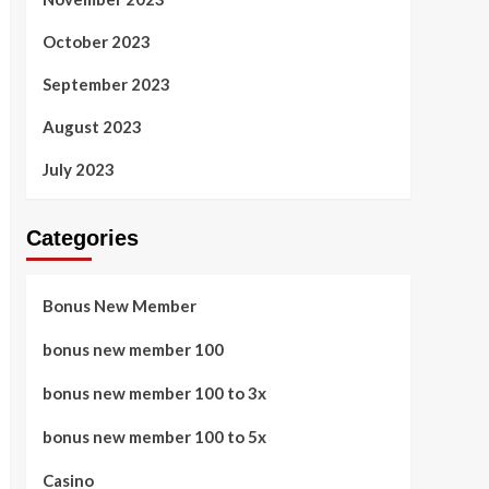
October 2023
September 2023
August 2023
July 2023
Categories
Bonus New Member
bonus new member 100
bonus new member 100 to 3x
bonus new member 100 to 5x
Casino