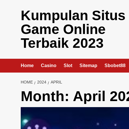
Skip
to
Kumpulan Situs
content
Game Online
Terbaik 2023
Home
Casino
Slot
Sitemap
Sbobet88
HOME
2024
APRIL
Month:
April 20