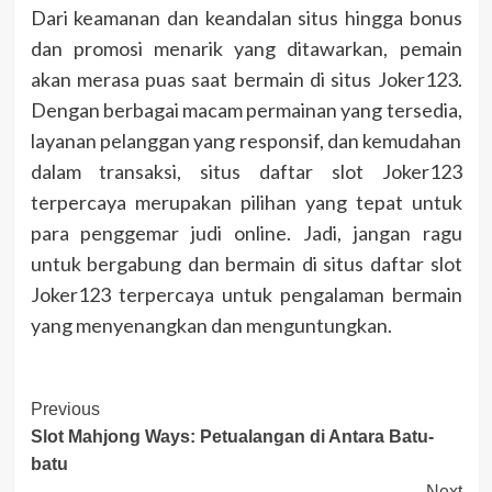
Dari keamanan dan keandalan situs hingga bonus
dan promosi menarik yang ditawarkan, pemain
akan merasa puas saat bermain di situs Joker123.
Dengan berbagai macam permainan yang tersedia,
layanan pelanggan yang responsif, dan kemudahan
dalam transaksi, situs daftar slot Joker123
terpercaya merupakan pilihan yang tepat untuk
para penggemar judi online. Jadi, jangan ragu
untuk bergabung dan bermain di situs daftar slot
Joker123 terpercaya untuk pengalaman bermain
yang menyenangkan dan menguntungkan.
Post
Previous
Slot Mahjong Ways: Petualangan di Antara Batu-
Navigation
batu
Next