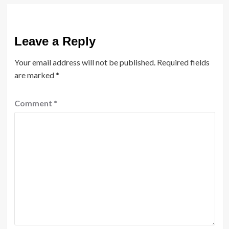
Leave a Reply
Your email address will not be published.
Required fields
are marked
*
Comment
*