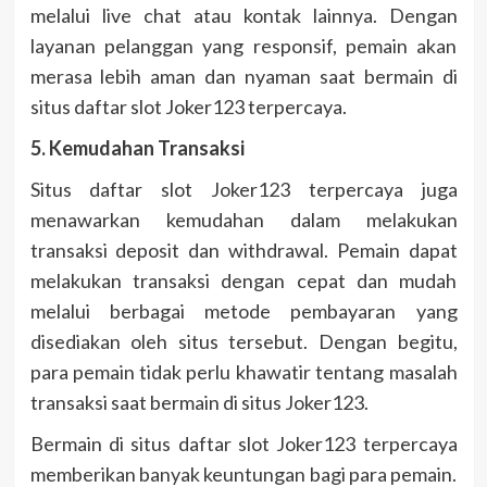
melalui live chat atau kontak lainnya. Dengan
layanan pelanggan yang responsif, pemain akan
merasa lebih aman dan nyaman saat bermain di
situs daftar slot Joker123 terpercaya.
5. Kemudahan Transaksi
Situs daftar slot Joker123 terpercaya juga
menawarkan kemudahan dalam melakukan
transaksi deposit dan withdrawal. Pemain dapat
melakukan transaksi dengan cepat dan mudah
melalui berbagai metode pembayaran yang
disediakan oleh situs tersebut. Dengan begitu,
para pemain tidak perlu khawatir tentang masalah
transaksi saat bermain di situs Joker123.
Bermain di situs daftar slot Joker123 terpercaya
memberikan banyak keuntungan bagi para pemain.