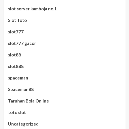
slot server kamboja no.1
Slot Toto
slot777
slot777 gacor
slot88
slot888
spaceman
Spaceman88
Taruhan Bola Online
toto slot
Uncategorized