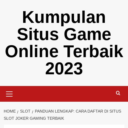
Skip
Kumpulan
to
content
Situs Game
Online Terbaik
2023
Primary
Menu
HOME
SLOT
PANDUAN LENGKAP: CARA DAFTAR DI SITUS
SLOT JOKER GAMING TERBAIK