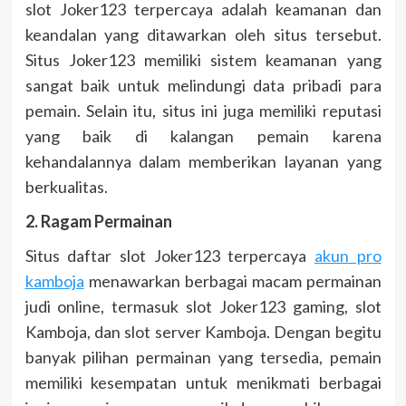
slot Joker123 terpercaya adalah keamanan dan
keandalan yang ditawarkan oleh situs tersebut.
Situs Joker123 memiliki sistem keamanan yang
sangat baik untuk melindungi data pribadi para
pemain. Selain itu, situs ini juga memiliki reputasi
yang baik di kalangan pemain karena
kehandalannya dalam memberikan layanan yang
berkualitas.
2. Ragam Permainan
Situs daftar slot Joker123 terpercaya
akun pro
kamboja
menawarkan berbagai macam permainan
judi online, termasuk slot Joker123 gaming, slot
Kamboja, dan slot server Kamboja. Dengan begitu
banyak pilihan permainan yang tersedia, pemain
memiliki kesempatan untuk menikmati berbagai