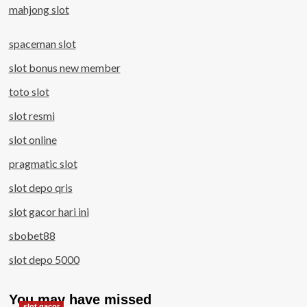
mahjong slot
spaceman slot
slot bonus new member
toto slot
slot resmi
slot online
pragmatic slot
slot depo qris
slot gacor hari ini
sbobet88
slot depo 5000
You may have missed
slot gacor