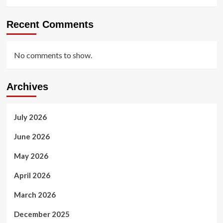
Recent Comments
No comments to show.
Archives
July 2026
June 2026
May 2026
April 2026
March 2026
December 2025