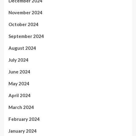
December 2024
November 2024
October 2024
September 2024
August 2024
July 2024
June 2024
May 2024
April 2024
March 2024
February 2024
January 2024