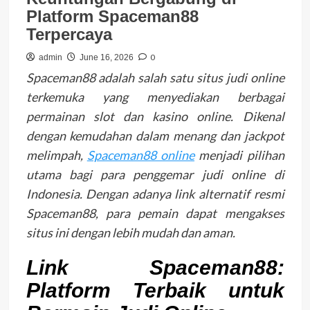
Platform Spaceman88
Terpercaya
0
admin
June 16, 2026
Spaceman88 adalah salah satu situs judi online
terkemuka yang menyediakan berbagai
permainan slot dan kasino online. Dikenal
dengan kemudahan dalam menang dan jackpot
melimpah,
Spaceman88 online
menjadi pilihan
utama bagi para penggemar judi online di
Indonesia. Dengan adanya link alternatif resmi
Spaceman88, para pemain dapat mengakses
situs ini dengan lebih mudah dan aman.
Link Spaceman88:
Platform Terbaik untuk