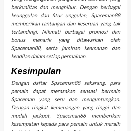
berkualitas dan menghibur. Dengan berbagai
keunggulan dan fitur unggulan, Spaceman88
memberikan tantangan dan keseruan yang tak
tertandingi. Nikmati berbagai promosi dan
bonus menarik yang ditawarkan oleh
Spaceman88, serta jaminan keamanan dan
keadilan dalam setiap permainan.
Kesimpulan
Dengan daftar Spaceman88 sekarang, para
pemain dapat merasakan sensasi bermain
Spaceman yang seru dan menguntungkan.
Dengan tingkat kemenangan yang tinggi dan
mudah jackpot, Spaceman88 memberikan
kesempatan kepada para pemain untuk meraih