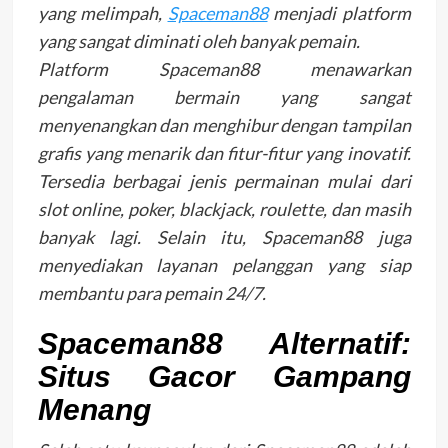
yang melimpah,
Spaceman88
menjadi platform
yang sangat diminati oleh banyak pemain.
Platform Spaceman88 menawarkan
pengalaman bermain yang sangat
menyenangkan dan menghibur dengan tampilan
grafis yang menarik dan fitur-fitur yang inovatif.
Tersedia berbagai jenis permainan mulai dari
slot online, poker, blackjack, roulette, dan masih
banyak lagi. Selain itu, Spaceman88 juga
menyediakan layanan pelanggan yang siap
membantu para pemain 24/7.
Spaceman88 Alternatif:
Situs Gacor Gampang
Menang