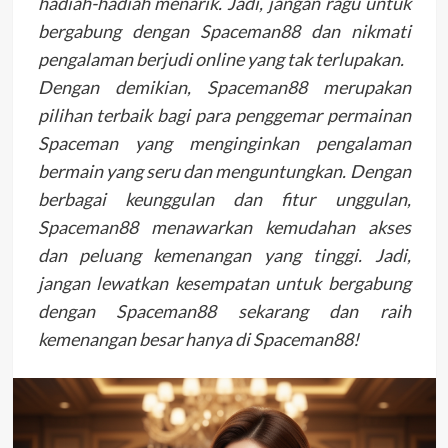
hadiah-hadiah menarik. Jadi, jangan ragu untuk
bergabung dengan Spaceman88 dan nikmati
pengalaman berjudi online yang tak terlupakan.
Dengan demikian, Spaceman88 merupakan
pilihan terbaik bagi para penggemar permainan
Spaceman yang menginginkan pengalaman
bermain yang seru dan menguntungkan. Dengan
berbagai keunggulan dan fitur unggulan,
Spaceman88 menawarkan kemudahan akses
dan peluang kemenangan yang tinggi. Jadi,
jangan lewatkan kesempatan untuk bergabung
dengan Spaceman88 sekarang dan raih
kemenangan besar hanya di Spaceman88!