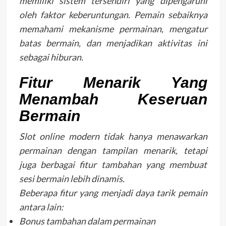
memiliki sistem tersendiri yang dipengaruhi
oleh faktor keberuntungan. Pemain sebaiknya
memahami mekanisme permainan, mengatur
batas bermain, dan menjadikan aktivitas ini
sebagai hiburan.
Fitur Menarik Yang
Menambah Keseruan
Bermain
Slot online modern tidak hanya menawarkan
permainan dengan tampilan menarik, tetapi
juga berbagai fitur tambahan yang membuat
sesi bermain lebih dinamis.
Beberapa fitur yang menjadi daya tarik pemain
antara lain:
Bonus tambahan dalam permainan