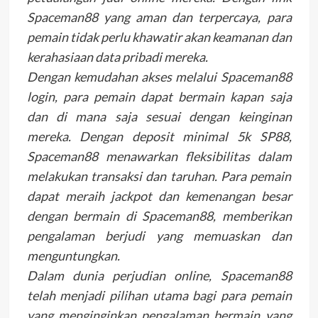
Spaceman88 yang aman dan terpercaya, para
pemain tidak perlu khawatir akan keamanan dan
kerahasiaan data pribadi mereka.
Dengan kemudahan akses melalui Spaceman88
login, para pemain dapat bermain kapan saja
dan di mana saja sesuai dengan keinginan
mereka. Dengan deposit minimal 5k SP88,
Spaceman88 menawarkan fleksibilitas dalam
melakukan transaksi dan taruhan. Para pemain
dapat meraih jackpot dan kemenangan besar
dengan bermain di Spaceman88, memberikan
pengalaman berjudi yang memuaskan dan
menguntungkan.
Dalam dunia perjudian online, Spaceman88
telah menjadi pilihan utama bagi para pemain
yang menginginkan pengalaman bermain yang