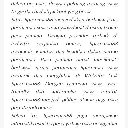
dalam bermain, dengan peluang menang yang
tinggi dan hadiah jackpot yang besar.
Situs Spaceman88 menyediakan berbagai jenis
permainan Spaceman yang dapat dinikmati oleh
para pemain. Dengan provider terbaik di
industri perjudian online, Spaceman88
menjamin kualitas dan keadilan dalam setiap
permainan. Para pemain dapat menikmati
berbagai varian permainan Spaceman yang
menarik dan menghibur di Website Link
Spaceman88. Dengan tampilan yang user-
friendly dan antarmuka yang intuitif,
Spaceman88 menjadi pilihan utama bagi para
pecinta judi online.
Selain itu, Spaceman88 juga merupakan
alternatif resmi terpercaya bagi para penggemar