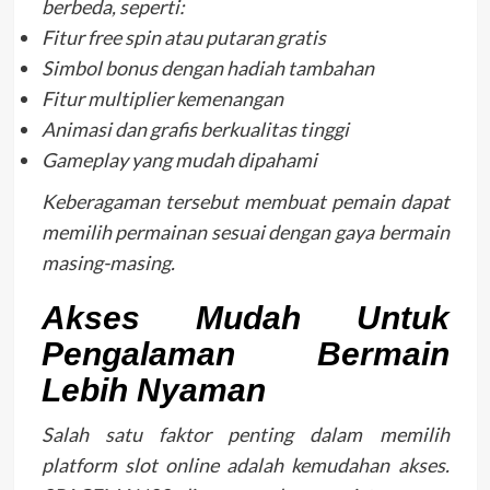
berbeda, seperti:
Fitur free spin atau putaran gratis
Simbol bonus dengan hadiah tambahan
Fitur multiplier kemenangan
Animasi dan grafis berkualitas tinggi
Gameplay yang mudah dipahami
Keberagaman tersebut membuat pemain dapat
memilih permainan sesuai dengan gaya bermain
masing-masing.
Akses Mudah Untuk
Pengalaman Bermain
Lebih Nyaman
Salah satu faktor penting dalam memilih
platform slot online adalah kemudahan akses.