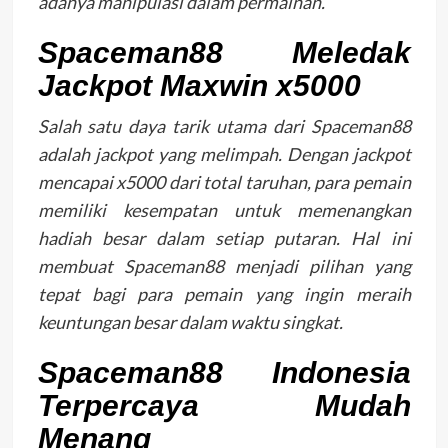
adanya manipulasi dalam permainan.
Spaceman88 Meledak
Jackpot Maxwin x5000
Salah satu daya tarik utama dari Spaceman88
adalah jackpot yang melimpah. Dengan jackpot
mencapai x5000 dari total taruhan, para pemain
memiliki kesempatan untuk memenangkan
hadiah besar dalam setiap putaran. Hal ini
membuat Spaceman88 menjadi pilihan yang
tepat bagi para pemain yang ingin meraih
keuntungan besar dalam waktu singkat.
Spaceman88 Indonesia
Terpercaya Mudah
Menang