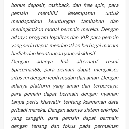
bonus deposit, cashback, dan free spin, para
pemain memiliki kesempatan untuk
mendapatkan keuntungan tambahan dan
meningkatkan modal bermain mereka. Dengan
adanya program loyalitas dan VIP, para pemain
yang setia dapat mendapatkan berbagai macam
hadiah dan keuntungan yang eksklusif.
Dengan adanya link alternatif resmi
Spaceman88, para pemain dapat mengakses
situs ini dengan lebih mudah dan aman. Dengan
adanya platform yang aman dan terpercaya,
para pemain dapat bermain dengan nyaman
tanpa perlu khawatir tentang keamanan data
pribadi mereka. Dengan adanya sistem enkripsi
yang canggih, para pemain dapat bermain
dengan tenang dan fokus pada permainan