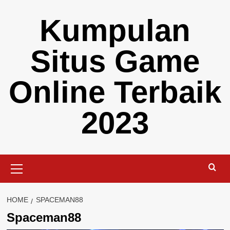
Skip
Kumpulan
to
content
Situs Game
Online Terbaik
2023
Primary
Menu
HOME
SPACEMAN88
Spaceman88