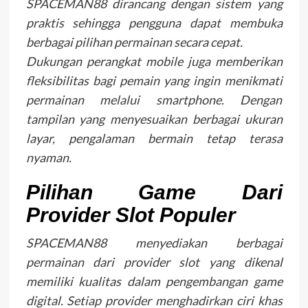
SPACEMAN88 dirancang dengan sistem yang
praktis sehingga pengguna dapat membuka
berbagai pilihan permainan secara cepat.
Dukungan perangkat mobile juga memberikan
fleksibilitas bagi pemain yang ingin menikmati
permainan melalui smartphone. Dengan
tampilan yang menyesuaikan berbagai ukuran
layar, pengalaman bermain tetap terasa
nyaman.
Pilihan Game Dari
Provider Slot Populer
SPACEMAN88 menyediakan berbagai
permainan dari provider slot yang dikenal
memiliki kualitas dalam pengembangan game
digital. Setiap provider menghadirkan ciri khas