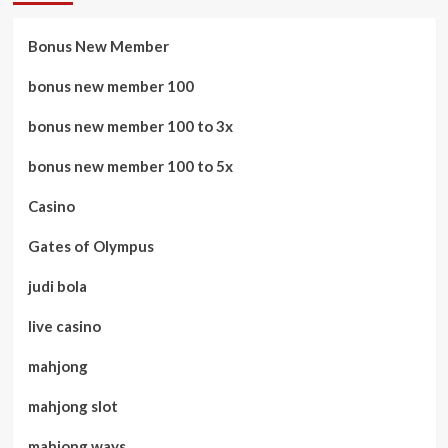
Bonus New Member
bonus new member 100
bonus new member 100 to 3x
bonus new member 100 to 5x
Casino
Gates of Olympus
judi bola
live casino
mahjong
mahjong slot
mahjong ways