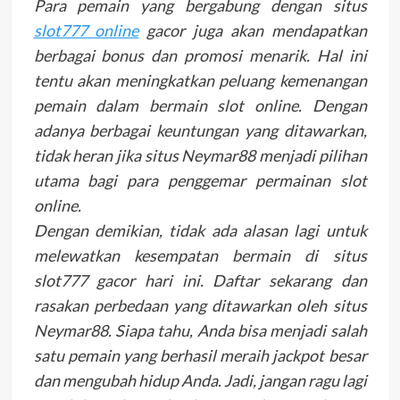
Para pemain yang bergabung dengan situs
slot777 online
gacor juga akan mendapatkan
berbagai bonus dan promosi menarik. Hal ini
tentu akan meningkatkan peluang kemenangan
pemain dalam bermain slot online. Dengan
adanya berbagai keuntungan yang ditawarkan,
tidak heran jika situs Neymar88 menjadi pilihan
utama bagi para penggemar permainan slot
online.
Dengan demikian, tidak ada alasan lagi untuk
melewatkan kesempatan bermain di situs
slot777 gacor hari ini. Daftar sekarang dan
rasakan perbedaan yang ditawarkan oleh situs
Neymar88. Siapa tahu, Anda bisa menjadi salah
satu pemain yang berhasil meraih jackpot besar
dan mengubah hidup Anda. Jadi, jangan ragu lagi