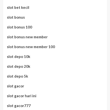
slot bet kecil
slot bonus
slot bonus 100
slot bonus new member
slot bonus new member 100
slot depo 10k
slot depo 20k
slot depo 5k
slot gacor
slot gacor hari ini
slot gacor777