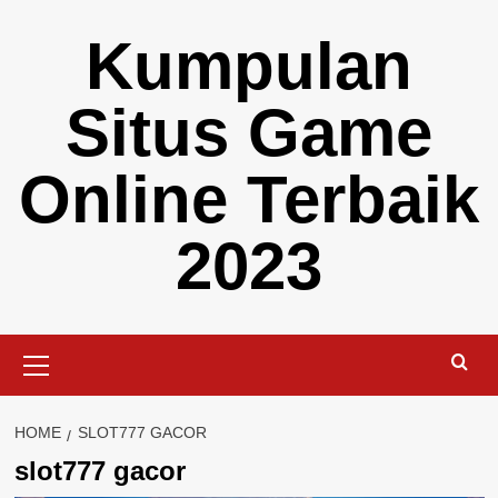
Skip
Kumpulan
to
content
Situs Game
Online Terbaik
2023
Primary
Menu
HOME
SLOT777 GACOR
slot777 gacor