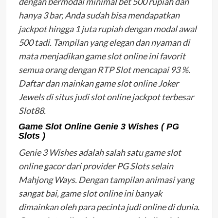
dengan bermodal minimal bet 500 rupiah dan
hanya 3 bar, Anda sudah bisa mendapatkan
jackpot hingga 1 juta rupiah dengan modal awal
500 tadi. Tampilan yang elegan dan nyaman di
mata menjadikan game slot online ini favorit
semua orang dengan RTP Slot mencapai 93 %.
Daftar dan mainkan game slot online Joker
Jewels di situs judi slot online jackpot terbesar
Slot88.
Game Slot Online Genie 3 Wishes ( PG
Slots )
Genie 3 Wishes adalah salah satu game slot
online gacor dari provider PG Slots selain
Mahjong Ways. Dengan tampilan animasi yang
sangat bai, game slot online ini banyak
dimainkan oleh para pecinta judi online di dunia.