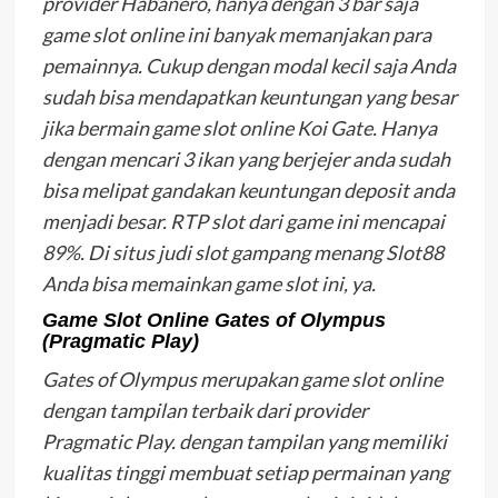
provider Habanero, hanya dengan 3 bar saja
game slot online ini banyak memanjakan para
pemainnya. Cukup dengan modal kecil saja Anda
sudah bisa mendapatkan keuntungan yang besar
jika bermain game slot online Koi Gate. Hanya
dengan mencari 3 ikan yang berjejer anda sudah
bisa melipat gandakan keuntungan deposit anda
menjadi besar. RTP slot dari game ini mencapai
89%. Di situs judi slot gampang menang Slot88
Anda bisa memainkan game slot ini, ya.
Game Slot Online Gates of Olympus
(Pragmatic Play)
Gates of Olympus merupakan game slot online
dengan tampilan terbaik dari provider
Pragmatic Play. dengan tampilan yang memiliki
kualitas tinggi membuat setiap permainan yang