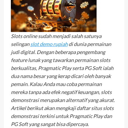
Slots online sudah menjadi salah satunya
selingan
slot demo rupiah
di dunia permainan
judi digital. Dengan beberapa pengembang
feature lunak yang tawarkan permainan slots
berkualitas, Pragmatic Play serta PG Soft ialah
dua nama besar yang kerap dicari oleh banyak
pemain. Kalau Anda mau coba permainan
mereka tanpa ada efek negatif keuangan, slots
demonstrasi merupakan alternatif yang akurat.
Artikel berikut akan mengkaji daftar situs slots
demonstrasi terkini untuk Pragmatic Play dan
PG Soft yang sangat bisa dipercaya.