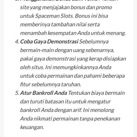
site yang menjajakan bonus dan promo
untuk Spaceman Slots. Bonus ini bisa
memberinya tambahan nilai serta
menambah kesempatan Anda untuk menang.
Coba Gaya Demonstrasi
Sebelumnya
bermain-main dengan uang sebenarnya,
pakai gaya demonstrasi yang kerap disiapkan
oleh situs. Ini memungkinkannya Anda
untuk coba permainan dan pahami beberapa
fitur sebelumnya taruhan.
Atur Bankroll Anda
Tentukan biaya bermain
dan turuti batasan itu untuk mengatur
bankroll Anda dengan arif. Ini menolong
Anda nikmati permainan tanpa penekanan
keuangan.