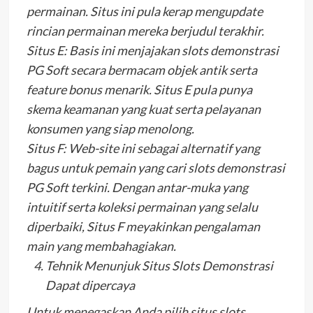
permainan. Situs ini pula kerap mengupdate
rincian permainan mereka berjudul terakhir.
Situs E: Basis ini menjajakan slots demonstrasi
PG Soft secara bermacam objek antik serta
feature bonus menarik. Situs E pula punya
skema keamanan yang kuat serta pelayanan
konsumen yang siap menolong.
Situs F: Web-site ini sebagai alternatif yang
bagus untuk pemain yang cari slots demonstrasi
PG Soft terkini. Dengan antar-muka yang
intuitif serta koleksi permainan yang selalu
diperbaiki, Situs F meyakinkan pengalaman
main yang membahagiakan.
Tehnik Menunjuk Situs Slots Demonstrasi
Dapat dipercaya
Untuk menegaskan Anda pilih situs slots