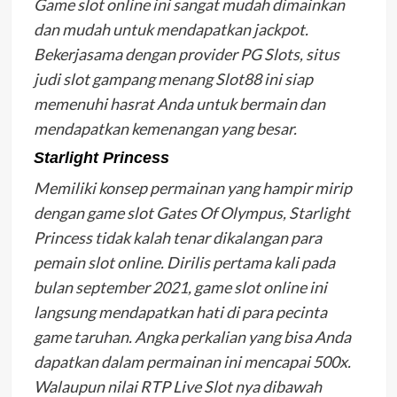
Game slot online ini sangat mudah dimainkan
dan mudah untuk mendapatkan jackpot.
Bekerjasama dengan provider PG Slots, situs
judi slot gampang menang Slot88 ini siap
memenuhi hasrat Anda untuk bermain dan
mendapatkan kemenangan yang besar.
Starlight Princess
Memiliki konsep permainan yang hampir mirip
dengan game slot Gates Of Olympus, Starlight
Princess tidak kalah tenar dikalangan para
pemain slot online. Dirilis pertama kali pada
bulan september 2021, game slot online ini
langsung mendapatkan hati di para pecinta
game taruhan. Angka perkalian yang bisa Anda
dapatkan dalam permainan ini mencapai 500x.
Walaupun nilai RTP Live Slot nya dibawah