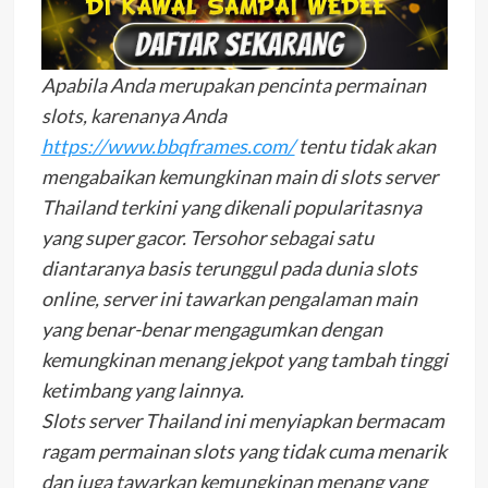
Apabila Anda merupakan pencinta permainan
slots, karenanya Anda
https://www.bbqframes.com/
tentu tidak akan
mengabaikan kemungkinan main di slots server
Thailand terkini yang dikenali popularitasnya
yang super gacor. Tersohor sebagai satu
diantaranya basis terunggul pada dunia slots
online, server ini tawarkan pengalaman main
yang benar-benar mengagumkan dengan
kemungkinan menang jekpot yang tambah tinggi
ketimbang yang lainnya.
Slots server Thailand ini menyiapkan bermacam
ragam permainan slots yang tidak cuma menarik
dan juga tawarkan kemungkinan menang yang