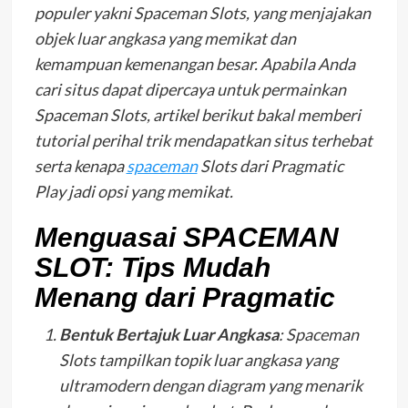
populer yakni Spaceman Slots, yang menjajakan
objek luar angkasa yang memikat dan
kemampuan kemenangan besar. Apabila Anda
cari situs dapat dipercaya untuk permainkan
Spaceman Slots, artikel berikut bakal memberi
tutorial perihal trik mendapatkan situs terhebat
serta kenapa
spaceman
Slots dari Pragmatic
Play jadi opsi yang memikat.
Menguasai SPACEMAN
SLOT: Tips Mudah
Menang dari Pragmatic
Bentuk Bertajuk Luar Angkasa
: Spaceman
Slots tampilkan topik luar angkasa yang
ultramodern dengan diagram yang menarik