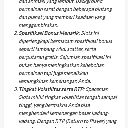
dan animasi yang lembut. Background
permainan sarat dengan beberapa bintang
dan planet yang memberi keadaan yang
menggembirakan.
Spesifikasi Bonus Menarik
: Slots ini
diperlengkapi bermacam spesifikasi bonus
seperti lambang wild, scatter, serta
perputaran gratis. Sejumlah spesifikasi ini
bukan hanya meningkatkan kehebohan
permainan tapi juga menaikkan
kemungkinan kemenangan Anda.
Tingkat Volatilitas serta RTP
: Spaceman
Slots miliki tingkat volatilitas tengah sampai
tinggi, yang bermakna Anda bisa
menghendaki kemenangan besar kadang-
kadang. Dengan RTP (Return to Player) yang