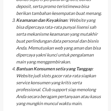
deposit, serta promo teristimewa bisa
berikan tambahan kesempatan buat menang.
Keamanan dan Keyakinan
: Website yang
bisa dipercaya rata-rata punyai lisensi sah
serta mekanisme keamanan yang mutakhir
buat perlindungan data personal dan bisnis
Anda. Memutuskan web yang aman dan bisa
dipercaya yakni kunci untuk pengalaman
main yang menggembirakan.
Bantuan Konsumen setia yang Tanggap
:
Website judi slots gacor rata-rata siapkan
service konsumen yang kritis serta
professional. Club support siap menolong
Anda secara beragam pertanyaan atau kasus
yang mungkin muncul waktu main.