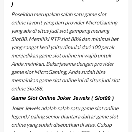
)
Poseidon merupakan salah satu game slot
online favorit yang dari provider MicroGaming
yang ada di situs judi slot gampang menang
Slot88. Memiliki RTP slot 88% dan minimal bet
yang sangat kecil yaitu dimulai dari 100 perak
menjadikan game slot online ini wajib untuk
Anda mainkan. Bekerjasama dengan provider
game slot MicroGaming, Anda sudah bisa
memainkan game slot online ini di situs judi slot
online Slot88.
Game Slot Online Joker Jewels ( Slot88 )
Joker Jewels adalah salah satu game slot online
legend / paling senior diantara daftar game slot
online yang sudah disebutkan di atas. Cukup