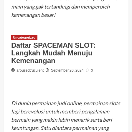
main yang gak tertandingi dan memperoleh
kemenangan besar!
Uncategorized
Daftar SPACEMAN SLOT:
Langkah Mudah Menuju
Kemenangan
0
arousedtruculent
September 20, 2024
Di dunia permainan judi online, permainan slots
lagi berevolusi untuk memberi pengalaman
bermain yang makin lebih menarik serta beri
keuntungan. Satu diantara permainan yang