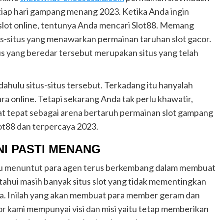
iap hari gampang menang 2023. Ketika Anda ingin
slot online, tentunya Anda mencari Slot88. Memang
tus-situs yang menawarkan permainan taruhan slot gacor.
s yang beredar tersebut merupakan situs yang telah
dahulu situs-situs tersebut. Terkadang itu hanyalah
ra online. Tetapi sekarang Anda tak perlu khawatir,
t tepat sebagai arena bertaruh permainan slot gampang
Slot88 dan terpercaya 2023.
NI PASTI MENANG
u menuntut para agen terus berkembang dalam membuat
etahui masih banyak situs slot yang tidak mementingkan
. Inilah yang akan membuat para member geram dan
acor kami mempunyai visi dan misi yaitu tetap memberikan