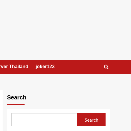
rver Thailand
joker123
Search
Search