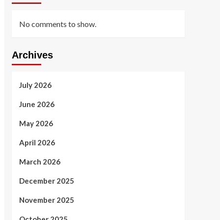
No comments to show.
Archives
July 2026
June 2026
May 2026
April 2026
March 2026
December 2025
November 2025
October 2025