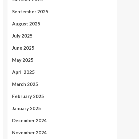
September 2025
August 2025
July 2025
June 2025
May 2025
April 2025
March 2025
February 2025
January 2025
December 2024
November 2024