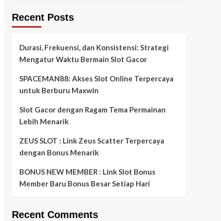
Recent Posts
Durasi, Frekuensi, dan Konsistensi: Strategi
Mengatur Waktu Bermain Slot Gacor
SPACEMAN88: Akses Slot Online Terpercaya
untuk Berburu Maxwin
Slot Gacor dengan Ragam Tema Permainan
Lebih Menarik
ZEUS SLOT : Link Zeus Scatter Terpercaya
dengan Bonus Menarik
BONUS NEW MEMBER : Link Slot Bonus
Member Baru Bonus Besar Setiap Hari
Recent Comments