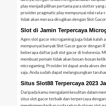
play menjadi pilihan pertama para slotter yan
provider pragmatic play mempunyai nilai rata-
tidak akan merasa dirugikan dengan Slot Gacor
Slot di Jamin Terpercaya Micr
Agen slot gacor microgaming juga tidak kalah 
mempunyai banyak Slot Gacor gacor dengan RTP 
beberapa daftar judi slot gacor di Indonesia.
membuat pemain tidak akan bosan-bosan ketika 
microgaming. Provider ini dapat anda akses
saja. Anda sudah dapat melangsungkan taruhan 
Situs Slot88 Terpercaya 2023 
Daripada kamu mengalami kesulitan dalam memil
situs slot gacor terbaik dan terpercaya deng
merekomendasikan pada seluruh player slot gac