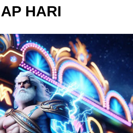
AP HARI