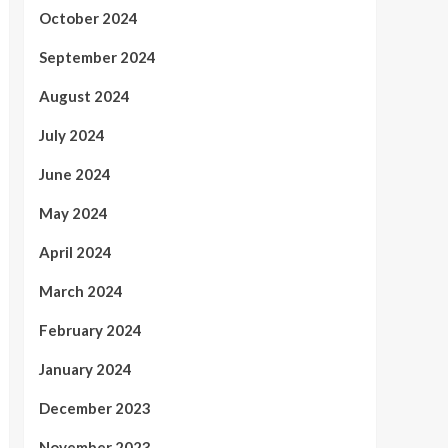
October 2024
September 2024
August 2024
July 2024
June 2024
May 2024
April 2024
March 2024
February 2024
January 2024
December 2023
November 2023