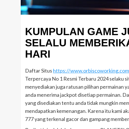
KUMPULAN GAME JUD
SELALU MEMBERIK
HARI
Daftar Situs
https://www.orbiscoworking.com
Terpercaya No 1 Resmi Terbaru 2024 selaku 
menyediakan juga ratusan pilihan permainan 
anda menerima jackpot disetiap permainan. Dar
yang disediakan tentu anda tidak mungkin me
mendapatkan kemenangan. Karena itu kami aka
777 yang terkenal gacor dan gampang membe