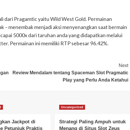
i dari Pragamtic yaitu Wild West Gold. Permainan
ak – menembak menjadi aksi menyenangkan saat bermain
apai 5000x dari taruhan anda yang didapatkan melalui
ter. Permainan ini memiliki RTP sebesar 96.42%.
Next
ngan
Review Mendalam tentang Spaceman Slot Pragmatic
Play yang Perlu Anda Ketahui
d
Uncategorized
kan Jackpot di
Strategi Paling Ampuh untuk
ne Petunjuk Praktis
Menang di Situs Slot Zeus