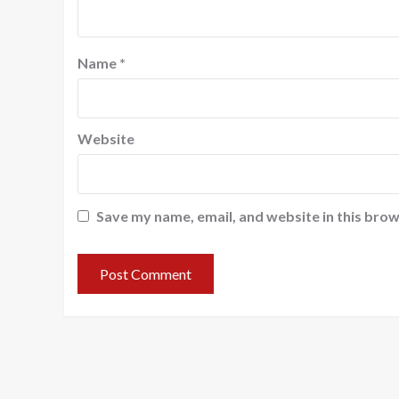
Name
*
Website
Save my name, email, and website in this brow