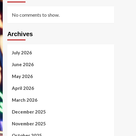
No comments to show.
Archives
July 2026
June 2026
May 2026
April 2026
March 2026
December 2025
November 2025
October 2025