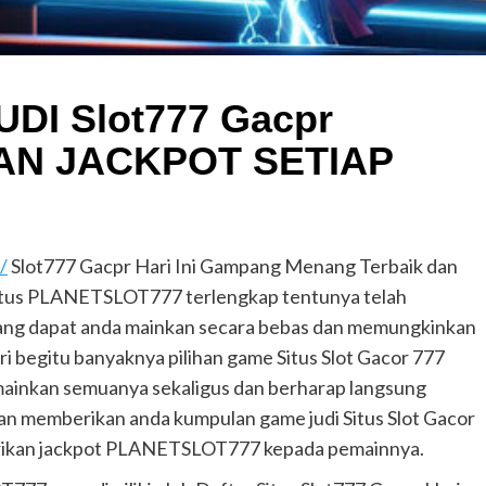
I Slot777 Gacpr
AN JACKPOT SETIAP
/
Slot777 Gacpr Hari Ini Gampang Menang Terbaik dan
situs PLANETSLOT777 terlengkap tentunya telah
yang dapat anda mainkan secara bebas dan memungkinkan
i begitu banyaknya pilihan game Situs Slot Gacor 777
mainkan semuanya sekaligus dan berharap langsung
n memberikan anda kumpulan game judi Situs Slot Gacor
rikan jackpot PLANETSLOT777 kepada pemainnya.