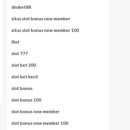
sbobet88
situs slot bonus new member
situs slot bonus new member 100
Slot
slot 777
slot bet 200
slot bet kecil
slot bonus
slot bonus 100
slot bonus new member
slot bonus new member 100