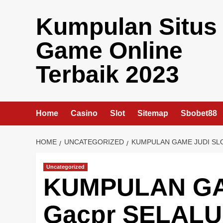
Skip
to
Kumpulan Situs
content
Game Online
Terbaik 2023
Home
Casino
Slot
Sitemap
Sbobet88
HOME
UNCATEGORIZED
KUMPULAN GAME JUDI SL
Uncategorized
KUMPULAN GAM
Gacpr SELAL