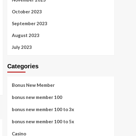
October 2023
September 2023
August 2023
July 2023
Categories
Bonus New Member
bonus new member 100
bonus new member 100 to 3x
bonus new member 100 to 5x
Casino