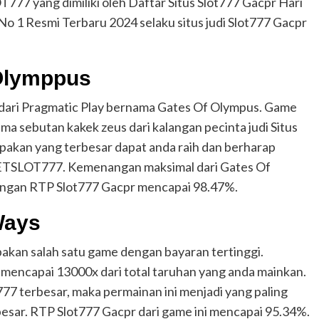
77 yang dimiliki oleh Daftar Situs Slot777 Gacpr Hari
 1 Resmi Terbaru 2024 selaku situs judi Slot777 Gacpr
 Olymppus
ari Pragmatic Play bernama Gates Of Olympus. Game
ima sebutan kakek zeus dari kalangan pecinta judi Situs
upakan yang terbesar dapat anda raih dan berharap
TSLOT777. Kemenangan maksimal dari Gates Of
engan RTP Slot777 Gacpr mencapai 98.47%.
Ways
akan salah satu game dengan bayaran tertinggi.
encapai 13000x dari total taruhan yang anda mainkan.
7 terbesar, maka permainan ini menjadi yang paling
besar. RTP Slot777 Gacpr dari game ini mencapai 95.34%.