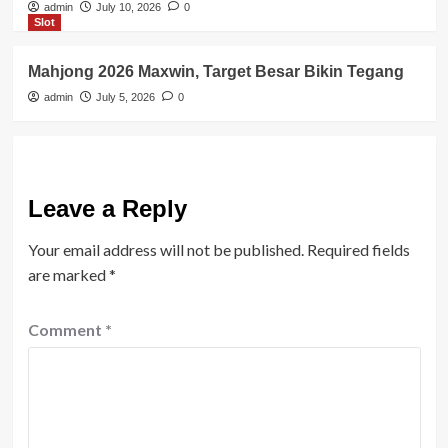
admin
July 10, 2026
0
Slot
Mahjong 2026 Maxwin, Target Besar Bikin Tegang
admin
July 5, 2026
0
Leave a Reply
Your email address will not be published.
Required fields
are marked
*
Comment
*