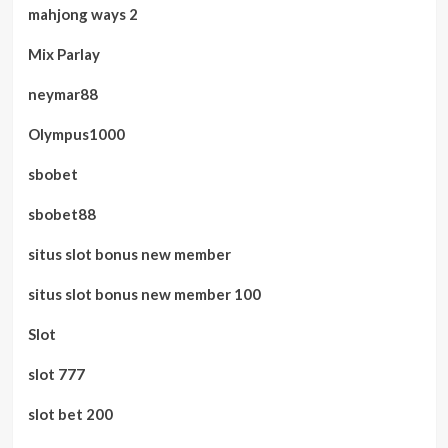
mahjong ways 2
Mix Parlay
neymar88
Olympus1000
sbobet
sbobet88
situs slot bonus new member
situs slot bonus new member 100
Slot
slot 777
slot bet 200