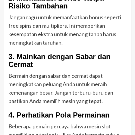
Risiko Tambahan
Jangan ragu untuk memanfaatkan bonus seperti
free spins dan multipliers. Ini memberikan
kesempatan ekstra untuk menang tanpa harus
meningkatkan taruhan.
3. Mainkan dengan Sabar dan
Cermat
Bermain dengan sabar dan cermat dapat
meningkatkan peluang Anda untuk meraih
kemenangan besar. Jangan terburu-buru dan
pastikan Anda memilih mesin yang tepat.
4. Perhatikan Pola Permainan
Beberapa pemain percaya bahwa mesin slot
memiliki pola tertentu. Jika Anda bermain cukup