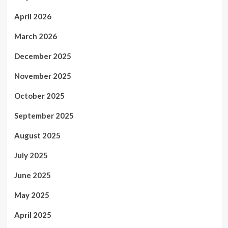
April 2026
March 2026
December 2025
November 2025
October 2025
September 2025
August 2025
July 2025
June 2025
May 2025
April 2025