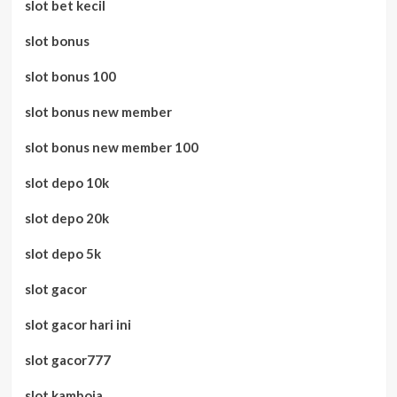
slot bet kecil
slot bonus
slot bonus 100
slot bonus new member
slot bonus new member 100
slot depo 10k
slot depo 20k
slot depo 5k
slot gacor
slot gacor hari ini
slot gacor777
slot kamboja