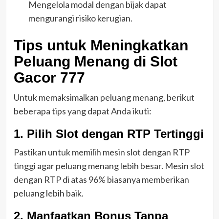
Mengelola modal dengan bijak dapat
mengurangi risiko kerugian.
Tips untuk Meningkatkan
Peluang Menang di Slot
Gacor 777
Untuk memaksimalkan peluang menang, berikut
beberapa tips yang dapat Anda ikuti:
1. Pilih Slot dengan RTP Tertinggi
Pastikan untuk memilih mesin slot dengan RTP
tinggi agar peluang menang lebih besar. Mesin slot
dengan RTP di atas 96% biasanya memberikan
peluang lebih baik.
2. Manfaatkan Bonus Tanpa