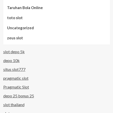
Taruhan Bola Online
toto slot
Uncategorized
zeus slot
slot depo 5k
depo 10k
situs slot777
pragmatic slot
Pragmatic Slot
depo 25 bonus 25
slot thailand