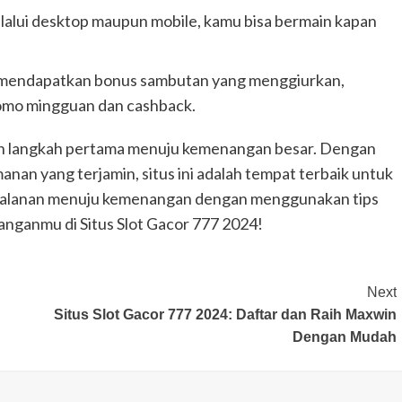
alui desktop maupun mobile, kamu bisa bermain kapan
 mendapatkan bonus sambutan yang menggiurkan,
romo mingguan dan cashback.
alah langkah pertama menuju kemenangan besar. Dengan
nan yang terjamin, situs ini adalah tempat terbaik untuk
erjalanan menuju kemenangan dengan menggunakan tips
anganmu di Situs Slot Gacor 777 2024!
Next
Situs Slot Gacor 777 2024: Daftar dan Raih Maxwin
Dengan Mudah