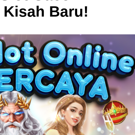
 Kisah Baru!