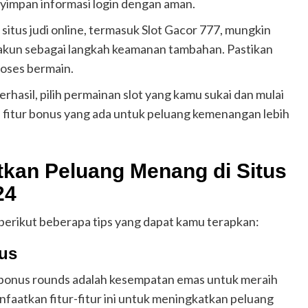
nyimpan informasi login dengan aman.
 situs judi online, termasuk Slot Gacor 777, mungkin
akun sebagai langkah keamanan tambahan. Pastikan
roses bermain.
hasil, pilih permainan slot yang kamu sukai dan mulai
fitur bonus yang ada untuk peluang kemenangan lebih
tkan Peluang Menang di Situs
24
erikut beberapa tips yang dapat kamu terapkan:
nus
dan bonus rounds adalah kesempatan emas untuk meraih
aatkan fitur-fitur ini untuk meningkatkan peluang