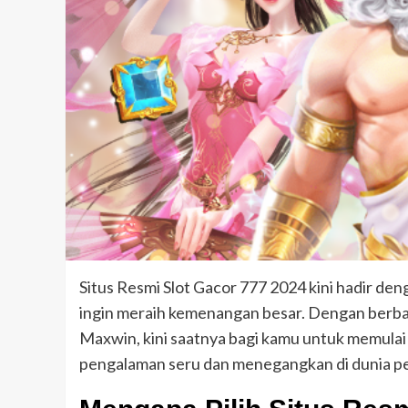
Situs Resmi Slot Gacor 777 2024 kini hadir de
ingin meraih kemenangan besar. Dengan berba
Maxwin, kini saatnya bagi kamu untuk memulai
pengalaman seru dan menegangkan di dunia pe