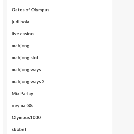
Gates of Olympus
judi bola
live casino
mahjong
mahjong slot
mahjong ways
mahjong ways 2
Mix Parlay
neymar88
Olympus1000
sbobet