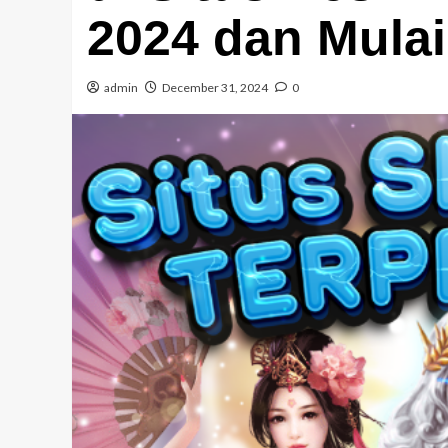
2024 dan Mulai
admin
December 31, 2024
0