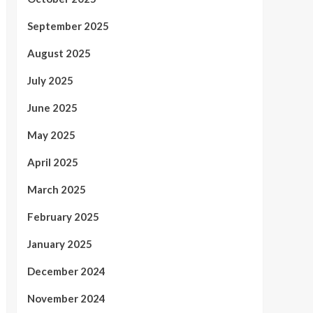
September 2025
August 2025
July 2025
June 2025
May 2025
April 2025
March 2025
February 2025
January 2025
December 2024
November 2024