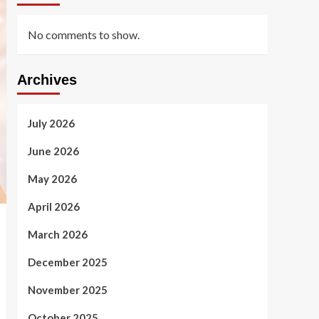
No comments to show.
Archives
July 2026
June 2026
May 2026
April 2026
March 2026
December 2025
November 2025
October 2025