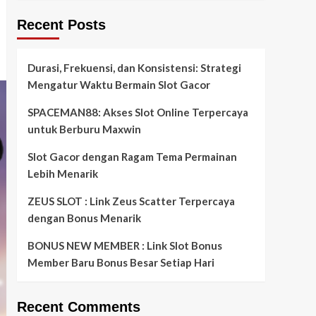
Recent Posts
Durasi, Frekuensi, dan Konsistensi: Strategi
Mengatur Waktu Bermain Slot Gacor
SPACEMAN88: Akses Slot Online Terpercaya
untuk Berburu Maxwin
Slot Gacor dengan Ragam Tema Permainan
Lebih Menarik
ZEUS SLOT : Link Zeus Scatter Terpercaya
dengan Bonus Menarik
BONUS NEW MEMBER : Link Slot Bonus
Member Baru Bonus Besar Setiap Hari
Recent Comments