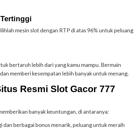
Tertinggi
Pilihlah mesin slot dengan RTP di atas 96% untuk peluang
tuk bertaruh lebih dari yang kamu mampu. Bermain
n dan memberi kesempatan lebih banyak untuk menang.
itus Resmi Slot Gacor 777
memberikan banyak keuntungan, di antaranya:
 dan berbagai bonus menarik, peluang untuk meraih