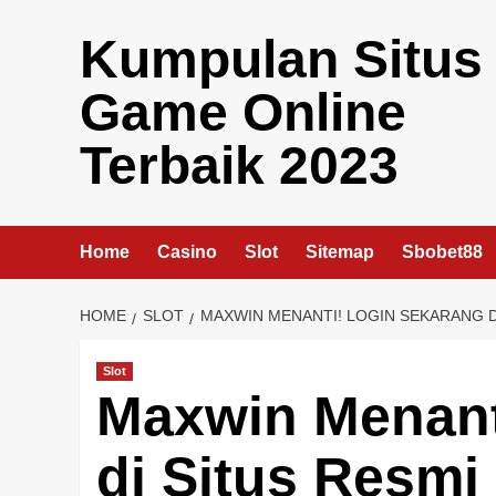
Skip
to
Kumpulan Situs
content
Game Online
Terbaik 2023
Home
Casino
Slot
Sitemap
Sbobet88
HOME
SLOT
MAXWIN MENANTI! LOGIN SEKARANG DI
Slot
Maxwin Menant
di Situs Resmi