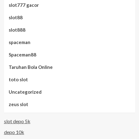
slot777 gacor
slot88
slot888
spaceman
Spaceman88
Taruhan Bola Online
toto slot
Uncategorized
zeus slot
slot depo 5k
depo 10k