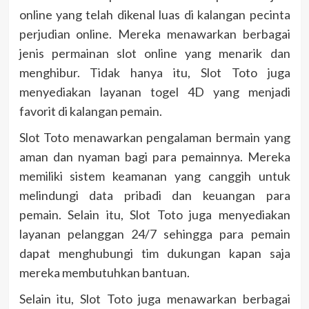
online yang telah dikenal luas di kalangan pecinta
perjudian online. Mereka menawarkan berbagai
jenis permainan slot online yang menarik dan
menghibur. Tidak hanya itu, Slot Toto juga
menyediakan layanan togel 4D yang menjadi
favorit di kalangan pemain.
Slot Toto menawarkan pengalaman bermain yang
aman dan nyaman bagi para pemainnya. Mereka
memiliki sistem keamanan yang canggih untuk
melindungi data pribadi dan keuangan para
pemain. Selain itu, Slot Toto juga menyediakan
layanan pelanggan 24/7 sehingga para pemain
dapat menghubungi tim dukungan kapan saja
mereka membutuhkan bantuan.
Selain itu, Slot Toto juga menawarkan berbagai