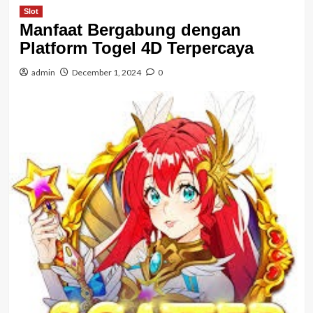
Slot
Manfaat Bergabung dengan
Platform Togel 4D Terpercaya
admin
December 1, 2024
0