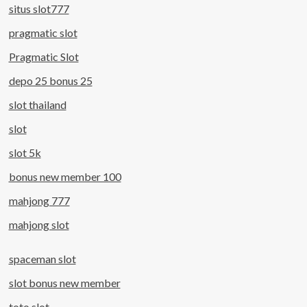
situs slot777
pragmatic slot
Pragmatic Slot
depo 25 bonus 25
slot thailand
slot
slot 5k
bonus new member 100
mahjong 777
mahjong slot
spaceman slot
slot bonus new member
toto slot