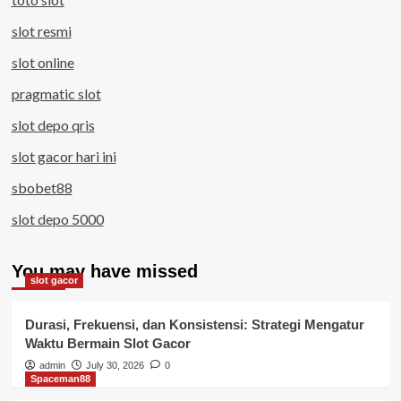
slot resmi
slot online
pragmatic slot
slot depo qris
slot gacor hari ini
sbobet88
slot depo 5000
You may have missed
slot gacor
Durasi, Frekuensi, dan Konsistensi: Strategi Mengatur
Waktu Bermain Slot Gacor
admin
July 30, 2026
0
Spaceman88