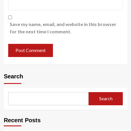
Save my name, email, and website in this browser
for the next time I comment.
Search
Search
Recent Posts