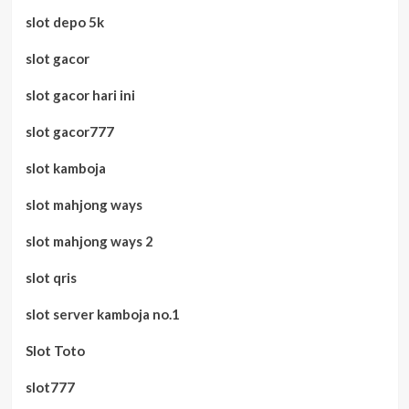
slot depo 5k
slot gacor
slot gacor hari ini
slot gacor777
slot kamboja
slot mahjong ways
slot mahjong ways 2
slot qris
slot server kamboja no.1
Slot Toto
slot777