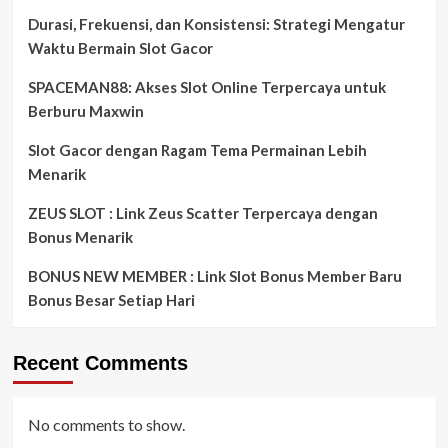
Durasi, Frekuensi, dan Konsistensi: Strategi Mengatur
Waktu Bermain Slot Gacor
SPACEMAN88: Akses Slot Online Terpercaya untuk
Berburu Maxwin
Slot Gacor dengan Ragam Tema Permainan Lebih
Menarik
ZEUS SLOT : Link Zeus Scatter Terpercaya dengan
Bonus Menarik
BONUS NEW MEMBER : Link Slot Bonus Member Baru
Bonus Besar Setiap Hari
Recent Comments
No comments to show.