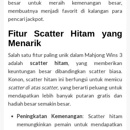
besar untuk meraih kemenangan besar,
membuatnya menjadi favorit di kalangan para
pencari jackpot.
Fitur Scatter Hitam yang
Menarik
Salah satu fitur paling unik dalam Mahjong Wins 3
adalah
scatter hitam
, yang memberikan
keuntungan besar dibandingkan scatter biasa.
Konon, scatter hitam ini berfungsi untuk memicu
scatter di atas scatter
, yang berarti peluang untuk
mendapatkan lebih banyak putaran gratis dan
hadiah besar semakin besar.
Peningkatan Kemenangan
: Scatter hitam
memungkinkan pemain untuk mendapatkan