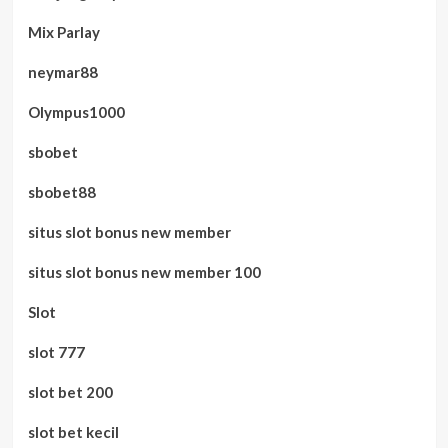
Mix Parlay
neymar88
Olympus1000
sbobet
sbobet88
situs slot bonus new member
situs slot bonus new member 100
Slot
slot 777
slot bet 200
slot bet kecil