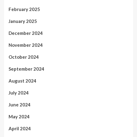
February 2025
January 2025
December 2024
November 2024
October 2024
September 2024
August 2024
July 2024
June 2024
May 2024
April 2024