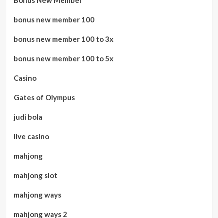
Bonus New Member
bonus new member 100
bonus new member 100 to 3x
bonus new member 100 to 5x
Casino
Gates of Olympus
judi bola
live casino
mahjong
mahjong slot
mahjong ways
mahjong ways 2