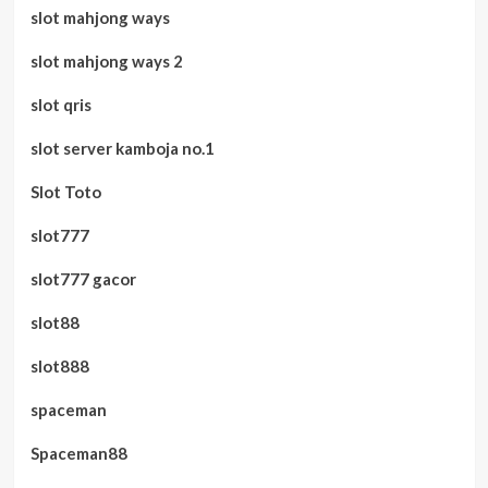
slot mahjong ways
slot mahjong ways 2
slot qris
slot server kamboja no.1
Slot Toto
slot777
slot777 gacor
slot88
slot888
spaceman
Spaceman88