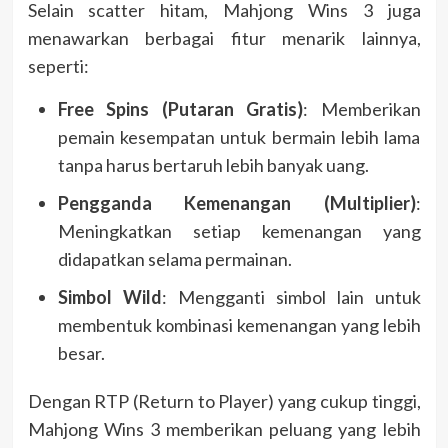
Selain scatter hitam, Mahjong Wins 3 juga
menawarkan berbagai fitur menarik lainnya,
seperti:
Free Spins (Putaran Gratis)
: Memberikan
pemain kesempatan untuk bermain lebih lama
tanpa harus bertaruh lebih banyak uang.
Pengganda Kemenangan (Multiplier)
:
Meningkatkan setiap kemenangan yang
didapatkan selama permainan.
Simbol Wild
: Mengganti simbol lain untuk
membentuk kombinasi kemenangan yang lebih
besar.
Dengan RTP (Return to Player) yang cukup tinggi,
Mahjong Wins 3 memberikan peluang yang lebih