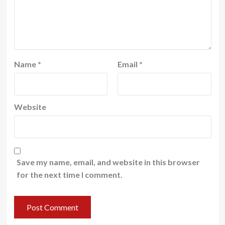
Name
*
Email
*
Website
Save my name, email, and website in this browser
for the next time I comment.