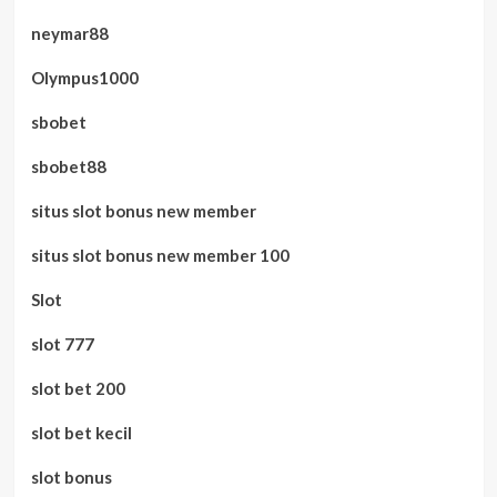
neymar88
Olympus1000
sbobet
sbobet88
situs slot bonus new member
situs slot bonus new member 100
Slot
slot 777
slot bet 200
slot bet kecil
slot bonus