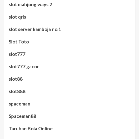
slot mahjong ways 2
slot qris
slot server kamboja no.1
Slot Toto
slot777
slot777 gacor
slot88
slot888
spaceman
Spaceman88
Taruhan Bola Online