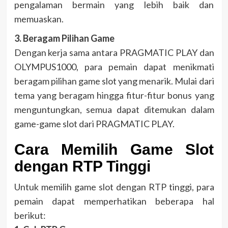
pengalaman bermain yang lebih baik dan
memuaskan.
3. Beragam Pilihan Game
Dengan kerja sama antara PRAGMATIC PLAY dan
OLYMPUS1000, para pemain dapat menikmati
beragam pilihan game slot yang menarik. Mulai dari
tema yang beragam hingga fitur-fitur bonus yang
menguntungkan, semua dapat ditemukan dalam
game-game slot dari PRAGMATIC PLAY.
Cara Memilih Game Slot
dengan RTP Tinggi
Untuk memilih game slot dengan RTP tinggi, para
pemain dapat memperhatikan beberapa hal
berikut: