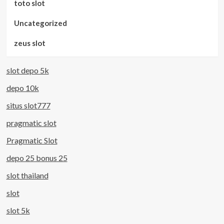
toto slot
Uncategorized
zeus slot
slot depo 5k
depo 10k
situs slot777
pragmatic slot
Pragmatic Slot
depo 25 bonus 25
slot thailand
slot
slot 5k