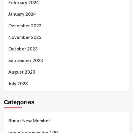
February 2024
January 2024
December 2023
November 2023
October 2023
September 2023
August 2023
July 2023
Categories
Bonus New Member
bonus new member 100