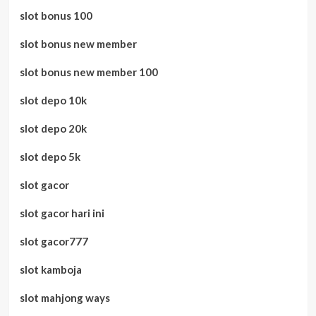
slot bonus 100
slot bonus new member
slot bonus new member 100
slot depo 10k
slot depo 20k
slot depo 5k
slot gacor
slot gacor hari ini
slot gacor777
slot kamboja
slot mahjong ways