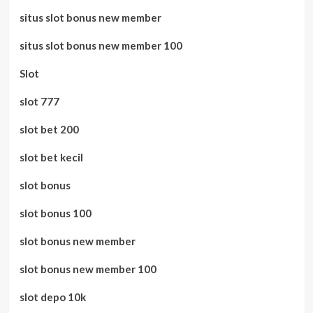
situs slot bonus new member
situs slot bonus new member 100
Slot
slot 777
slot bet 200
slot bet kecil
slot bonus
slot bonus 100
slot bonus new member
slot bonus new member 100
slot depo 10k