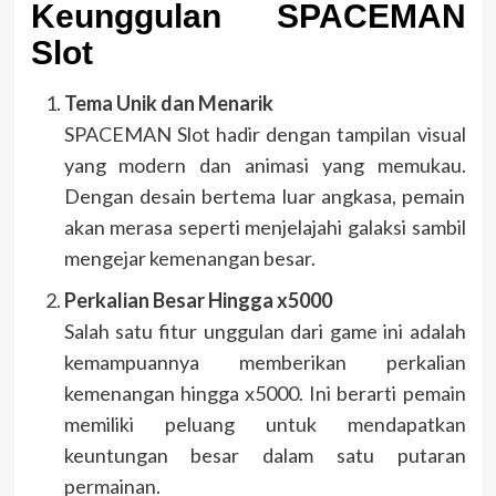
Keunggulan SPACEMAN
Slot
Tema Unik dan Menarik
SPACEMAN Slot hadir dengan tampilan visual
yang modern dan animasi yang memukau.
Dengan desain bertema luar angkasa, pemain
akan merasa seperti menjelajahi galaksi sambil
mengejar kemenangan besar.
Perkalian Besar Hingga x5000
Salah satu fitur unggulan dari game ini adalah
kemampuannya memberikan perkalian
kemenangan hingga x5000. Ini berarti pemain
memiliki peluang untuk mendapatkan
keuntungan besar dalam satu putaran
permainan.