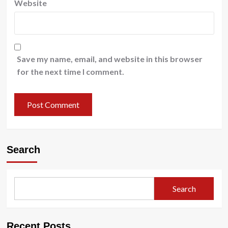
Website
Save my name, email, and website in this browser
for the next time I comment.
Search
Search
Recent Posts