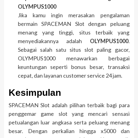
OLYMPUS1000
Jika kamu ingin merasakan pengalaman
bermain SPACEMAN Slot dengan peluang
menang yang tinggi, situs terbaik yang
menyediakannya adalah
OLYMPUS1000
.
Sebagai salah satu situs slot paling gacor,
OLYMPUS1000 menawarkan berbagai
keuntungan seperti bonus besar, transaksi
cepat, dan layanan customer service 24 jam.
Kesimpulan
SPACEMAN Slot adalah pilihan terbaik bagi para
penggemar game slot yang mencari sensasi
petualangan luar angkasa serta peluang menang
besar. Dengan perkalian hingga x5000 dan