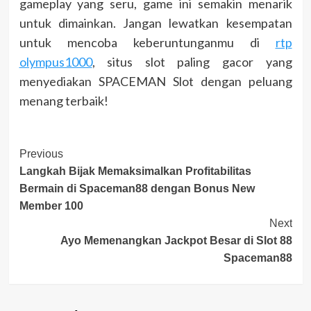
gameplay yang seru, game ini semakin menarik
untuk dimainkan. Jangan lewatkan kesempatan
untuk mencoba keberuntunganmu di
rtp
olympus1000
, situs slot paling gacor yang
menyediakan SPACEMAN Slot dengan peluang
menang terbaik!
Post
Previous
Langkah Bijak Memaksimalkan Profitabilitas
Navigation
Bermain di Spaceman88 dengan Bonus New
Member 100
Next
Ayo Memenangkan Jackpot Besar di Slot 88
Spaceman88