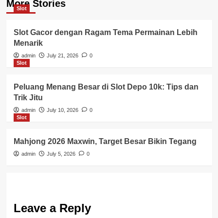
More Stories
Slot
Slot Gacor dengan Ragam Tema Permainan Lebih
Menarik
admin
July 21, 2026
0
Slot
Peluang Menang Besar di Slot Depo 10k: Tips dan
Trik Jitu
admin
July 10, 2026
0
Slot
Mahjong 2026 Maxwin, Target Besar Bikin Tegang
admin
July 5, 2026
0
Leave a Reply