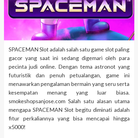
SPACEMAN Slot adalah salah satu game slot paling
gacor yang saat ini sedang digemari oleh para
pecinta judi online. Dengan tema astronot yang
futuristik dan penuh petualangan, game ini
menawarkan pengalaman bermain yang seru serta
kesempatan menang yang luar biasa.
smokeshopsanjose.com Salah satu alasan utama
mengapa SPACEMAN Slot begitu diminati adalah
fitur perkaliannya yang bisa mencapai hingga
x5000!