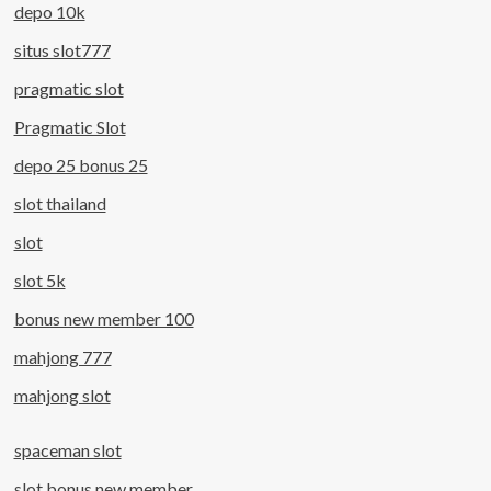
depo 10k
situs slot777
pragmatic slot
Pragmatic Slot
depo 25 bonus 25
slot thailand
slot
slot 5k
bonus new member 100
mahjong 777
mahjong slot
spaceman slot
slot bonus new member