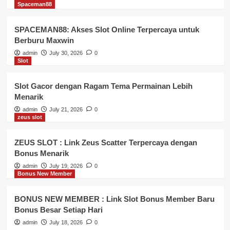
Spaceman88
SPACEMAN88: Akses Slot Online Terpercaya untuk
Berburu Maxwin
admin
July 30, 2026
0
Slot
Slot Gacor dengan Ragam Tema Permainan Lebih
Menarik
admin
July 21, 2026
0
zeus slot
ZEUS SLOT : Link Zeus Scatter Terpercaya dengan
Bonus Menarik
admin
July 19, 2026
0
Bonus New Member
BONUS NEW MEMBER : Link Slot Bonus Member Baru
Bonus Besar Setiap Hari
admin
July 18, 2026
0