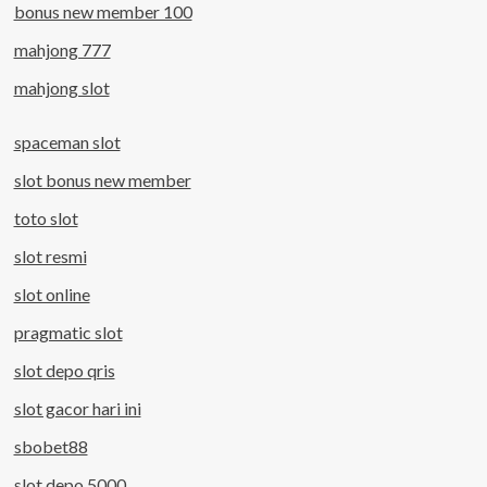
bonus new member 100
mahjong 777
mahjong slot
spaceman slot
slot bonus new member
toto slot
slot resmi
slot online
pragmatic slot
slot depo qris
slot gacor hari ini
sbobet88
slot depo 5000