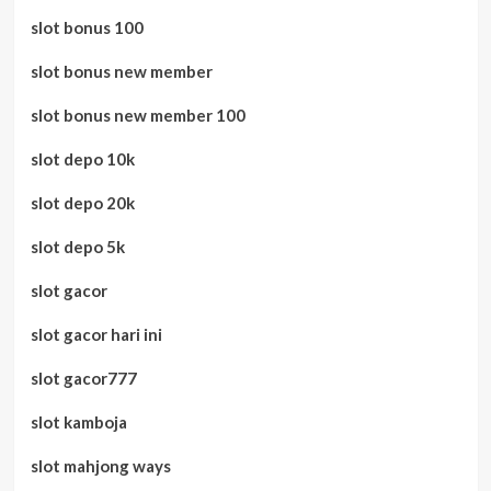
slot bonus 100
slot bonus new member
slot bonus new member 100
slot depo 10k
slot depo 20k
slot depo 5k
slot gacor
slot gacor hari ini
slot gacor777
slot kamboja
slot mahjong ways