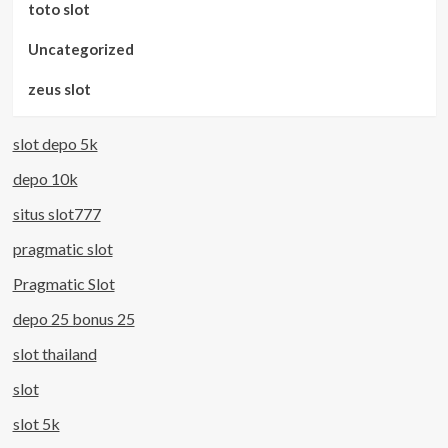
toto slot
Uncategorized
zeus slot
slot depo 5k
depo 10k
situs slot777
pragmatic slot
Pragmatic Slot
depo 25 bonus 25
slot thailand
slot
slot 5k