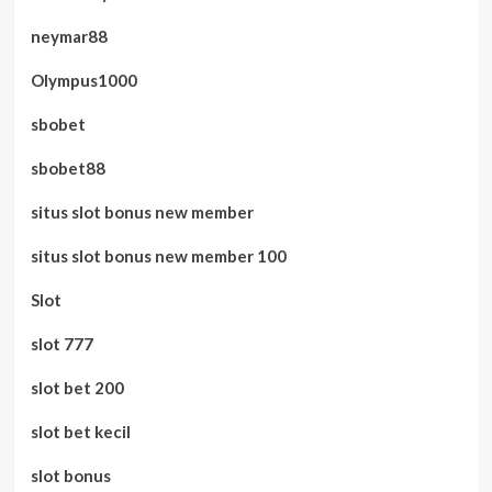
neymar88
Olympus1000
sbobet
sbobet88
situs slot bonus new member
situs slot bonus new member 100
Slot
slot 777
slot bet 200
slot bet kecil
slot bonus