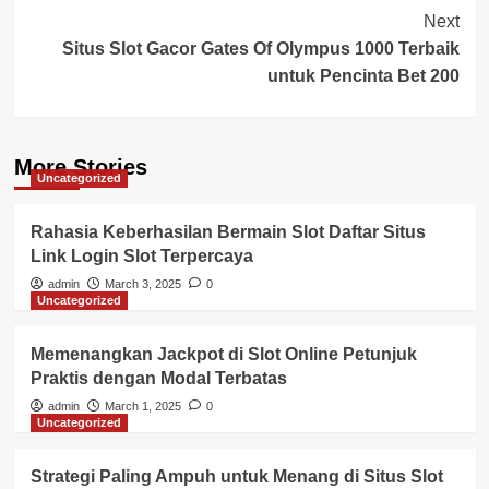
Next
Situs Slot Gacor Gates Of Olympus 1000 Terbaik
untuk Pencinta Bet 200
More Stories
Uncategorized
Rahasia Keberhasilan Bermain Slot Daftar Situs
Link Login Slot Terpercaya
admin
March 3, 2025
0
Uncategorized
Memenangkan Jackpot di Slot Online Petunjuk
Praktis dengan Modal Terbatas
admin
March 1, 2025
0
Uncategorized
Strategi Paling Ampuh untuk Menang di Situs Slot