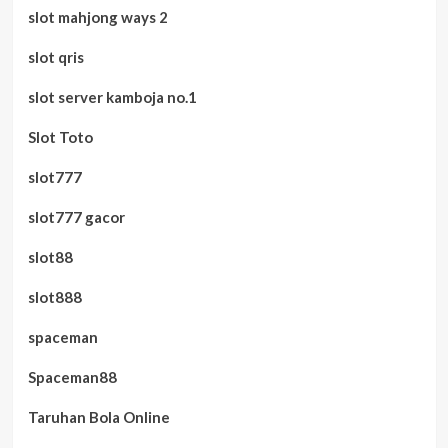
slot mahjong ways 2
slot qris
slot server kamboja no.1
Slot Toto
slot777
slot777 gacor
slot88
slot888
spaceman
Spaceman88
Taruhan Bola Online