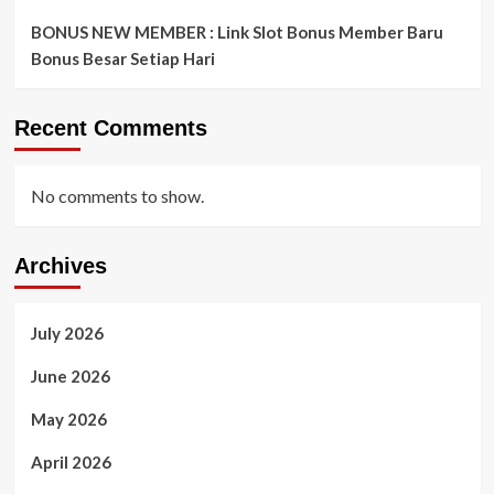
BONUS NEW MEMBER : Link Slot Bonus Member Baru
Bonus Besar Setiap Hari
Recent Comments
No comments to show.
Archives
July 2026
June 2026
May 2026
April 2026