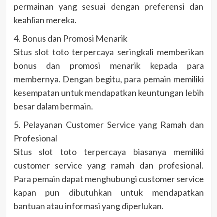
permainan yang sesuai dengan preferensi dan
keahlian mereka.
4. Bonus dan Promosi Menarik
Situs slot toto terpercaya seringkali memberikan
bonus dan promosi menarik kepada para
membernya. Dengan begitu, para pemain memiliki
kesempatan untuk mendapatkan keuntungan lebih
besar dalam bermain.
5. Pelayanan Customer Service yang Ramah dan
Profesional
Situs slot toto terpercaya biasanya memiliki
customer service yang ramah dan profesional.
Para pemain dapat menghubungi customer service
kapan pun dibutuhkan untuk mendapatkan
bantuan atau informasi yang diperlukan.