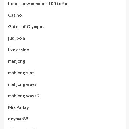
bonus new member 100 to 5x
Casino
Gates of Olympus
judi bola
live casino
mahjong
mahjong slot
mahjong ways
mahjong ways 2
Mix Parlay
neymar88