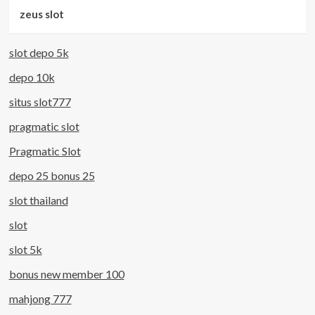
zeus slot
slot depo 5k
depo 10k
situs slot777
pragmatic slot
Pragmatic Slot
depo 25 bonus 25
slot thailand
slot
slot 5k
bonus new member 100
mahjong 777