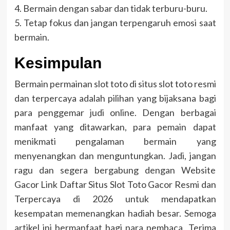
4. Bermain dengan sabar dan tidak terburu-buru.
5. Tetap fokus dan jangan terpengaruh emosi saat
bermain.
Kesimpulan
Bermain permainan slot toto di situs slot toto resmi
dan terpercaya adalah pilihan yang bijaksana bagi
para penggemar judi online. Dengan berbagai
manfaat yang ditawarkan, para pemain dapat
menikmati pengalaman bermain yang
menyenangkan dan menguntungkan. Jadi, jangan
ragu dan segera bergabung dengan Website
Gacor Link Daftar Situs Slot Toto Gacor Resmi dan
Terpercaya di 2026 untuk mendapatkan
kesempatan memenangkan hadiah besar. Semoga
artikel ini bermanfaat bagi para pembaca. Terima