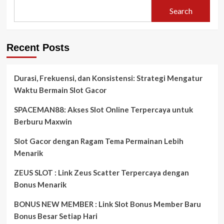
Search
Recent Posts
Durasi, Frekuensi, dan Konsistensi: Strategi Mengatur
Waktu Bermain Slot Gacor
SPACEMAN88: Akses Slot Online Terpercaya untuk
Berburu Maxwin
Slot Gacor dengan Ragam Tema Permainan Lebih
Menarik
ZEUS SLOT : Link Zeus Scatter Terpercaya dengan
Bonus Menarik
BONUS NEW MEMBER : Link Slot Bonus Member Baru
Bonus Besar Setiap Hari