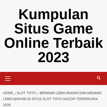
Skip
Kumpulan
to
content
Situs Game
Online Terbaik
2023
Primary
Menu
HOME
SLOT TOTO
BERMAIN LEBIH MUDAH DAN MENANG
LEBIH BANYAK DI SITUS SLOT TOTO GACOR TERPERCAYA
2026