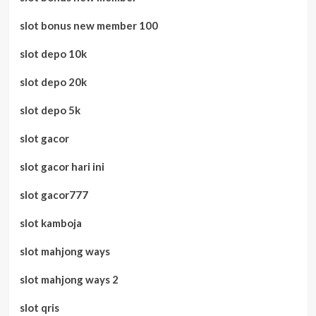
slot bonus new member 100
slot depo 10k
slot depo 20k
slot depo 5k
slot gacor
slot gacor hari ini
slot gacor777
slot kamboja
slot mahjong ways
slot mahjong ways 2
slot qris