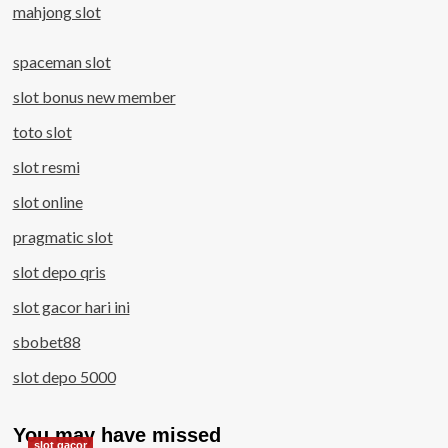
mahjong slot
spaceman slot
slot bonus new member
toto slot
slot resmi
slot online
pragmatic slot
slot depo qris
slot gacor hari ini
sbobet88
slot depo 5000
You may have missed
slot gacor