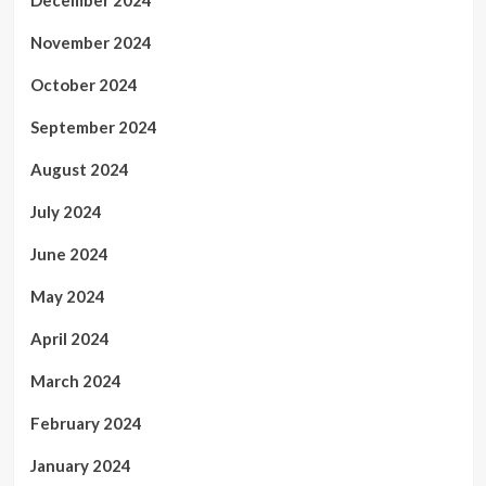
December 2024
November 2024
October 2024
September 2024
August 2024
July 2024
June 2024
May 2024
April 2024
March 2024
February 2024
January 2024