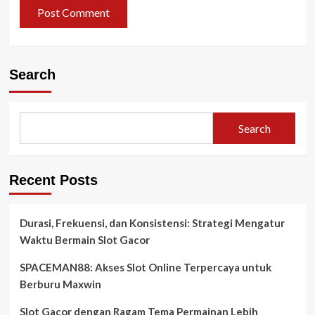
Search
Search
Recent Posts
Durasi, Frekuensi, dan Konsistensi: Strategi Mengatur
Waktu Bermain Slot Gacor
SPACEMAN88: Akses Slot Online Terpercaya untuk
Berburu Maxwin
Slot Gacor dengan Ragam Tema Permainan Lebih