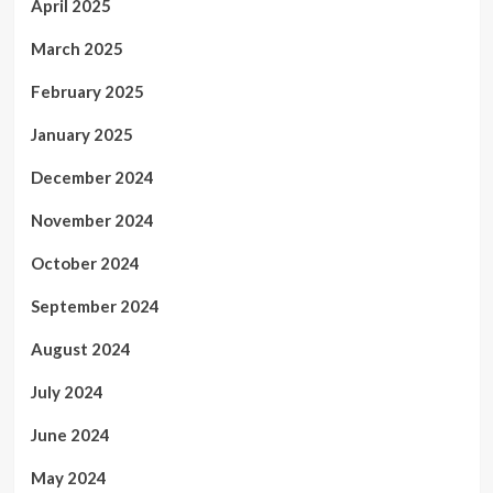
April 2025
March 2025
February 2025
January 2025
December 2024
November 2024
October 2024
September 2024
August 2024
July 2024
June 2024
May 2024