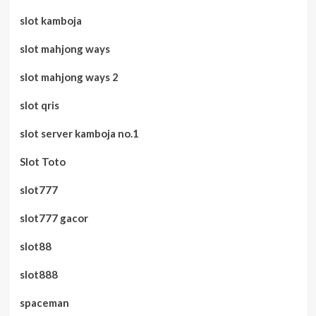
slot kamboja
slot mahjong ways
slot mahjong ways 2
slot qris
slot server kamboja no.1
Slot Toto
slot777
slot777 gacor
slot88
slot888
spaceman