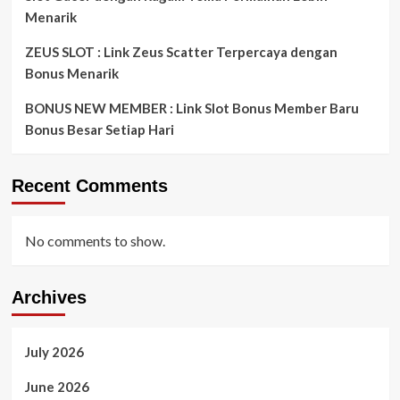
Menarik
ZEUS SLOT : Link Zeus Scatter Terpercaya dengan
Bonus Menarik
BONUS NEW MEMBER : Link Slot Bonus Member Baru
Bonus Besar Setiap Hari
Recent Comments
No comments to show.
Archives
July 2026
June 2026