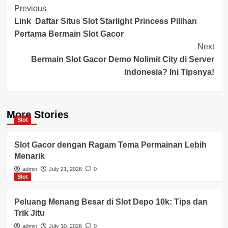
Post
Previous
Link Daftar Situs Slot Starlight Princess Pilihan
Navigation
Pertama Bermain Slot Gacor
Next
Bermain Slot Gacor Demo Nolimit City di Server
Indonesia? Ini Tipsnya!
More Stories
Slot
Slot Gacor dengan Ragam Tema Permainan Lebih
Menarik
admin
July 21, 2026
0
Slot
Peluang Menang Besar di Slot Depo 10k: Tips dan
Trik Jitu
admin
July 10, 2026
0