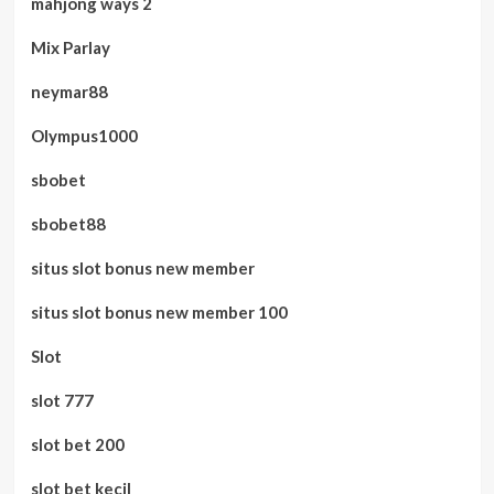
mahjong ways 2
Mix Parlay
neymar88
Olympus1000
sbobet
sbobet88
situs slot bonus new member
situs slot bonus new member 100
Slot
slot 777
slot bet 200
slot bet kecil