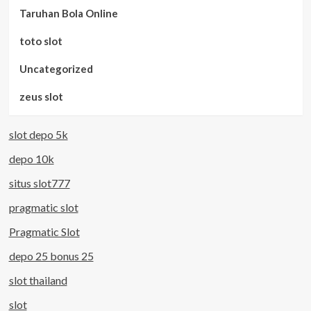
Taruhan Bola Online
toto slot
Uncategorized
zeus slot
slot depo 5k
depo 10k
situs slot777
pragmatic slot
Pragmatic Slot
depo 25 bonus 25
slot thailand
slot