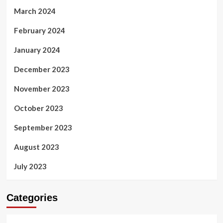
March 2024
February 2024
January 2024
December 2023
November 2023
October 2023
September 2023
August 2023
July 2023
Categories