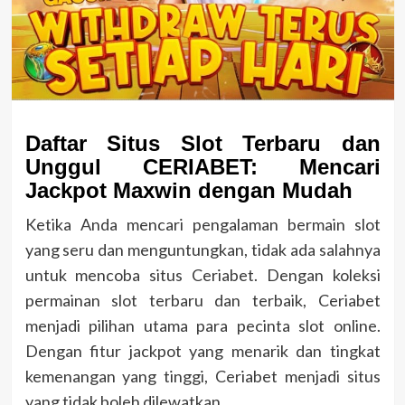
Daftar Situs Slot Terbaru dan
Unggul CERIABET: Mencari
Jackpot Maxwin dengan Mudah
Ketika Anda mencari pengalaman bermain slot
yang seru dan menguntungkan, tidak ada salahnya
untuk mencoba situs Ceriabet. Dengan koleksi
permainan slot terbaru dan terbaik, Ceriabet
menjadi pilihan utama para pecinta slot online.
Dengan fitur jackpot yang menarik dan tingkat
kemenangan yang tinggi, Ceriabet menjadi situs
yang tidak boleh dilewatkan.