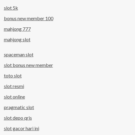
slot 5k
bonus new member 100
mahjong 777
mahjong slot
spaceman slot
slot bonus new member
toto slot
slot resmi
slot online
pragmatic slot
slot depo qris
slot gacor hari ini