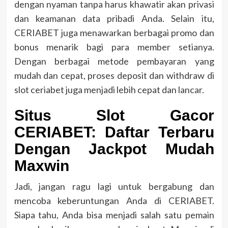
dengan nyaman tanpa harus khawatir akan privasi
dan keamanan data pribadi Anda. Selain itu,
CERIABET juga menawarkan berbagai promo dan
bonus menarik bagi para member setianya.
Dengan berbagai metode pembayaran yang
mudah dan cepat, proses deposit dan withdraw di
slot ceriabet juga menjadi lebih cepat dan lancar.
Situs Slot Gacor
CERIABET: Daftar Terbaru
Dengan Jackpot Mudah
Maxwin
Jadi, jangan ragu lagi untuk bergabung dan
mencoba keberuntungan Anda di CERIABET.
Siapa tahu, Anda bisa menjadi salah satu pemain