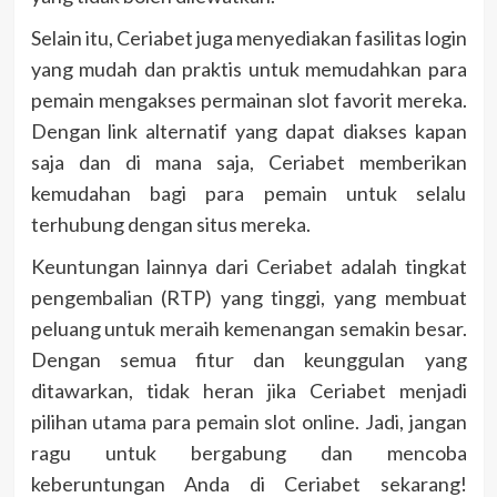
Selain itu, Ceriabet juga menyediakan fasilitas login
yang mudah dan praktis untuk memudahkan para
pemain mengakses permainan slot favorit mereka.
Dengan link alternatif yang dapat diakses kapan
saja dan di mana saja, Ceriabet memberikan
kemudahan bagi para pemain untuk selalu
terhubung dengan situs mereka.
Keuntungan lainnya dari Ceriabet adalah tingkat
pengembalian (RTP) yang tinggi, yang membuat
peluang untuk meraih kemenangan semakin besar.
Dengan semua fitur dan keunggulan yang
ditawarkan, tidak heran jika Ceriabet menjadi
pilihan utama para pemain slot online. Jadi, jangan
ragu untuk bergabung dan mencoba
keberuntungan Anda di Ceriabet sekarang!