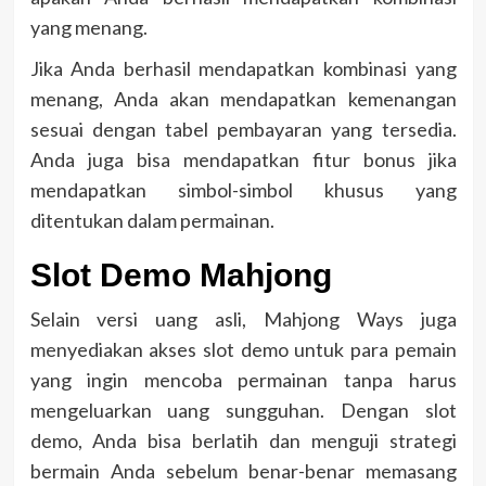
yang menang.
Jika Anda berhasil mendapatkan kombinasi yang
menang, Anda akan mendapatkan kemenangan
sesuai dengan tabel pembayaran yang tersedia.
Anda juga bisa mendapatkan fitur bonus jika
mendapatkan simbol-simbol khusus yang
ditentukan dalam permainan.
Slot Demo Mahjong
Selain versi uang asli, Mahjong Ways juga
menyediakan akses slot demo untuk para pemain
yang ingin mencoba permainan tanpa harus
mengeluarkan uang sungguhan. Dengan slot
demo, Anda bisa berlatih dan menguji strategi
bermain Anda sebelum benar-benar memasang