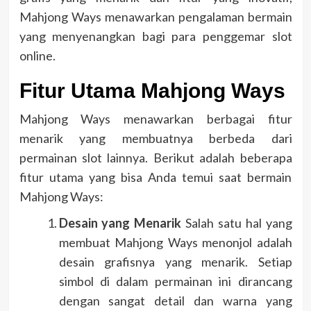
Mahjong Ways menawarkan pengalaman bermain
yang menyenangkan bagi para penggemar slot
online.
Fitur Utama Mahjong Ways
Mahjong Ways menawarkan berbagai fitur
menarik yang membuatnya berbeda dari
permainan slot lainnya. Berikut adalah beberapa
fitur utama yang bisa Anda temui saat bermain
Mahjong Ways:
Desain yang Menarik
Salah satu hal yang
membuat Mahjong Ways menonjol adalah
desain grafisnya yang menarik. Setiap
simbol di dalam permainan ini dirancang
dengan sangat detail dan warna yang