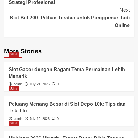
Strategi Profesional
Next
Slot Bet 200: Pilihan Teratas untuk Penggemar Judi
Online
More Stories
Slot
Slot Gacor dengan Ragam Tema Permainan Lebih
Menarik
admin
July 21, 2026
0
Slot
Peluang Menang Besar di Slot Depo 10k: Tips dan
Trik Jitu
admin
July 10, 2026
0
Slot