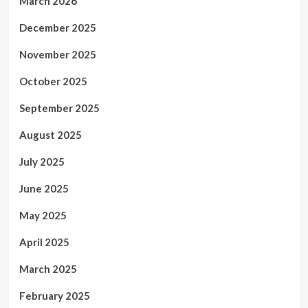
March 2026
December 2025
November 2025
October 2025
September 2025
August 2025
July 2025
June 2025
May 2025
April 2025
March 2025
February 2025