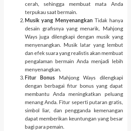
cerah, sehingga membuat mata Anda
terpukau saat bermain.
Musik yang Menyenangkan
Tidak hanya
desain grafisnya yang menarik, Mahjong
Ways juga dilengkapi dengan musik yang
menyenangkan. Musik latar yang lembut
dan efek suara yang realistis akan membuat
pengalaman bermain Anda menjadi lebih
menyenangkan.
Fitur Bonus
Mahjong Ways dilengkapi
dengan berbagai fitur bonus yang dapat
membantu Anda meningkatkan peluang
menang Anda. Fitur seperti putaran gratis,
simbol liar, dan pengganda kemenangan
dapat memberikan keuntungan yang besar
bagi para pemain.