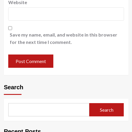
Website
Save my name, email, and website in this browser
for the next time I comment.
Search
Search
Recent Posts