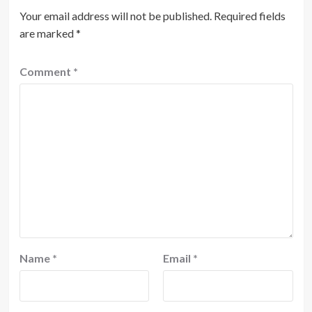
Your email address will not be published.
Required fields
are marked
*
Comment
*
Name
*
Email
*