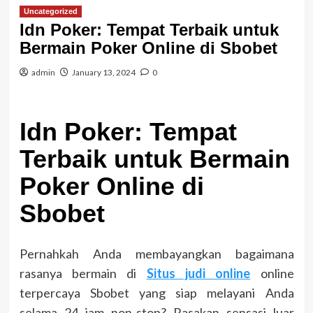
Uncategorized
Idn Poker: Tempat Terbaik untuk
Bermain Poker Online di Sbobet
admin
January 13, 2024
0
Idn Poker: Tempat
Terbaik untuk Bermain
Poker Online di
Sbobet
Pernahkah Anda membayangkan bagaimana
rasanya bermain di
Situs judi online
online
terpercaya Sbobet yang siap melayani Anda
selama 24 jam non-stop? Rasakan sensasi luar