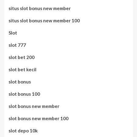
situs slot bonus new member
situs slot bonus new member 100
Slot
slot 777
slot bet 200
slot bet kecil
slot bonus
slot bonus 100
slot bonus new member
slot bonus new member 100
slot depo 10k