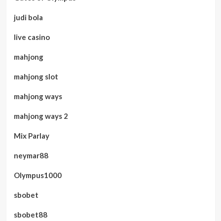
judi bola
live casino
mahjong
mahjong slot
mahjong ways
mahjong ways 2
Mix Parlay
neymar88
Olympus1000
sbobet
sbobet88