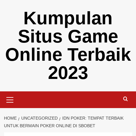
Skip
Kumpulan
to
content
Situs Game
Online Terbaik
2023
Primary
Menu
HOME
UNCATEGORIZED
IDN POKER: TEMPAT TERBAIK
UNTUK BERMAIN POKER ONLINE DI SBOBET