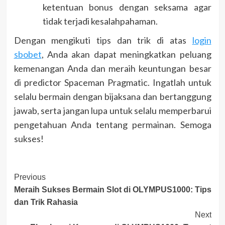
ketentuan bonus dengan seksama agar
tidak terjadi kesalahpahaman.
Dengan mengikuti tips dan trik di atas
login
sbobet
, Anda akan dapat meningkatkan peluang
kemenangan Anda dan meraih keuntungan besar
di predictor Spaceman Pragmatic. Ingatlah untuk
selalu bermain dengan bijaksana dan bertanggung
jawab, serta jangan lupa untuk selalu memperbarui
pengetahuan Anda tentang permainan. Semoga
sukses!
Post
Previous
Meraih Sukses Bermain Slot di OLYMPUS1000: Tips
Navigation
dan Trik Rahasia
Next