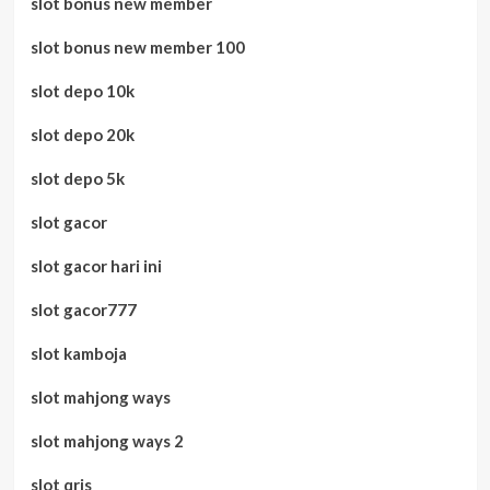
slot bonus new member
slot bonus new member 100
slot depo 10k
slot depo 20k
slot depo 5k
slot gacor
slot gacor hari ini
slot gacor777
slot kamboja
slot mahjong ways
slot mahjong ways 2
slot qris