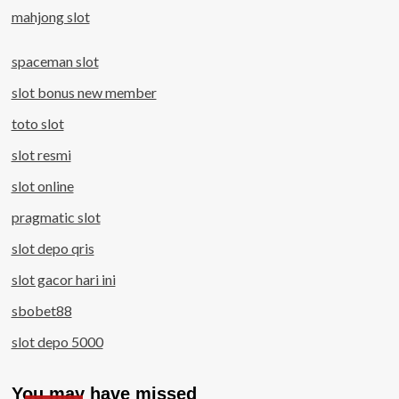
mahjong slot
spaceman slot
slot bonus new member
toto slot
slot resmi
slot online
pragmatic slot
slot depo qris
slot gacor hari ini
sbobet88
slot depo 5000
You may have missed