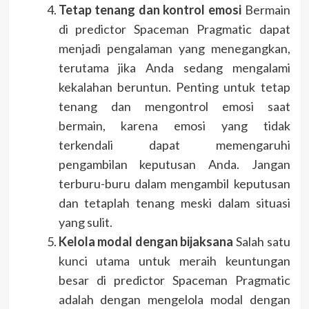
Tetap tenang dan kontrol emosi
Bermain
di predictor Spaceman Pragmatic dapat
menjadi pengalaman yang menegangkan,
terutama jika Anda sedang mengalami
kekalahan beruntun. Penting untuk tetap
tenang dan mengontrol emosi saat
bermain, karena emosi yang tidak
terkendali dapat memengaruhi
pengambilan keputusan Anda. Jangan
terburu-buru dalam mengambil keputusan
dan tetaplah tenang meski dalam situasi
yang sulit.
Kelola modal dengan bijaksana
Salah satu
kunci utama untuk meraih keuntungan
besar di predictor Spaceman Pragmatic
adalah dengan mengelola modal dengan