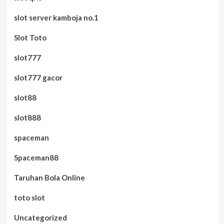
slot server kamboja no.1
Slot Toto
slot777
slot777 gacor
slot88
slot888
spaceman
Spaceman88
Taruhan Bola Online
toto slot
Uncategorized