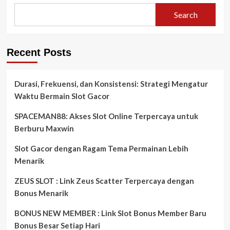
Search
Recent Posts
Durasi, Frekuensi, dan Konsistensi: Strategi Mengatur
Waktu Bermain Slot Gacor
SPACEMAN88: Akses Slot Online Terpercaya untuk
Berburu Maxwin
Slot Gacor dengan Ragam Tema Permainan Lebih
Menarik
ZEUS SLOT : Link Zeus Scatter Terpercaya dengan
Bonus Menarik
BONUS NEW MEMBER : Link Slot Bonus Member Baru
Bonus Besar Setiap Hari