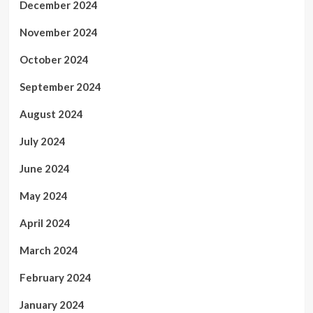
December 2024
November 2024
October 2024
September 2024
August 2024
July 2024
June 2024
May 2024
April 2024
March 2024
February 2024
January 2024