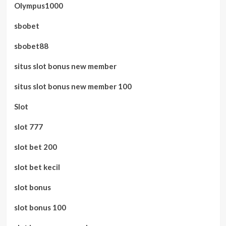
Olympus1000
sbobet
sbobet88
situs slot bonus new member
situs slot bonus new member 100
Slot
slot 777
slot bet 200
slot bet kecil
slot bonus
slot bonus 100