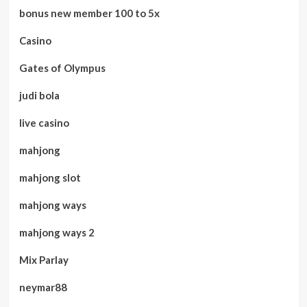
bonus new member 100 to 5x
Casino
Gates of Olympus
judi bola
live casino
mahjong
mahjong slot
mahjong ways
mahjong ways 2
Mix Parlay
neymar88