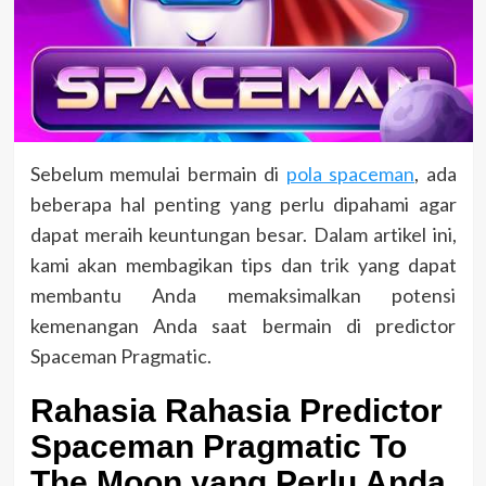
Sebelum memulai bermain di
pola spaceman
, ada
beberapa hal penting yang perlu dipahami agar
dapat meraih keuntungan besar. Dalam artikel ini,
kami akan membagikan tips dan trik yang dapat
membantu Anda memaksimalkan potensi
kemenangan Anda saat bermain di predictor
Spaceman Pragmatic.
Rahasia Rahasia Predictor
Spaceman Pragmatic To
The Moon yang Perlu Anda