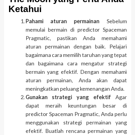
Ketahui
Pahami aturan permainan
Sebelum
memulai bermain di predictor Spaceman
Pragmatic, pastikan Anda memahami
aturan permainan dengan baik. Pelajari
bagaimana cara memilih taruhan yang tepat
dan bagaimana cara mengatur strategi
bermain yang efektif. Dengan memahami
aturan permainan, Anda akan dapat
meningkatkan peluang kemenangan Anda.
Gunakan strategi yang efektif
Agar
dapat meraih keuntungan besar di
predictor Spaceman Pragmatic, Anda perlu
menggunakan strategi permainan yang
efektif. Buatlah rencana permainan yang