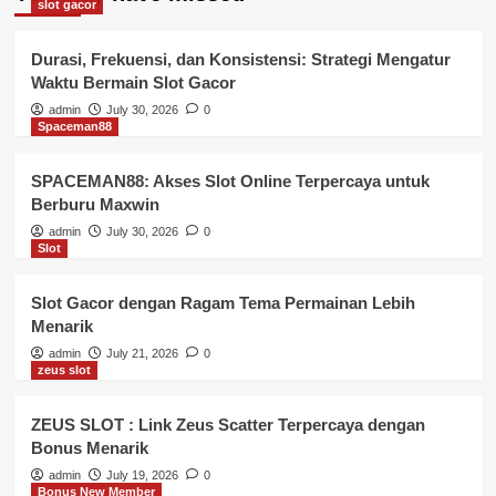
slot gacor
Durasi, Frekuensi, dan Konsistensi: Strategi Mengatur
Waktu Bermain Slot Gacor
admin
July 30, 2026
0
Spaceman88
SPACEMAN88: Akses Slot Online Terpercaya untuk
Berburu Maxwin
admin
July 30, 2026
0
Slot
Slot Gacor dengan Ragam Tema Permainan Lebih
Menarik
admin
July 21, 2026
0
zeus slot
ZEUS SLOT : Link Zeus Scatter Terpercaya dengan
Bonus Menarik
admin
July 19, 2026
0
Bonus New Member