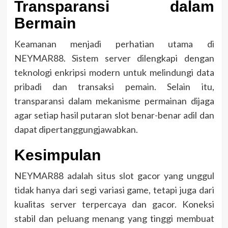
Transparansi dalam
Bermain
Keamanan menjadi perhatian utama di
NEYMAR88. Sistem server dilengkapi dengan
teknologi enkripsi modern untuk melindungi data
pribadi dan transaksi pemain. Selain itu,
transparansi dalam mekanisme permainan dijaga
agar setiap hasil putaran slot benar-benar adil dan
dapat dipertanggungjawabkan.
Kesimpulan
NEYMAR88 adalah situs slot gacor yang unggul
tidak hanya dari segi variasi game, tetapi juga dari
kualitas server terpercaya dan gacor. Koneksi
stabil dan peluang menang yang tinggi membuat