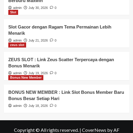
Berburu Maxwin
admin
July 30, 2026
0
Slot
Slot Gacor dengan Ragam Tema Permainan Lebih
Menarik
admin
July 21, 2026
0
zeus slot
ZEUS SLOT : Link Zeus Scatter Terpercaya dengan
Bonus Menarik
admin
July 19, 2026
0
Bonus New Member
BONUS NEW MEMBER : Link Slot Bonus Member Baru
Bonus Besar Setiap Hari
admin
July 18, 2026
0
Copyright © All rights reserved.
|
CoverNews
by AF