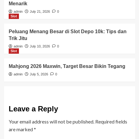
Menarik
admin
July 21, 2026
0
Slot
Peluang Menang Besar di Slot Depo 10k: Tips dan
Trik Jitu
admin
July 10, 2026
0
Slot
Mahjong 2026 Maxwin, Target Besar Bikin Tegang
admin
July 5, 2026
0
Leave a Reply
Your email address will not be published.
Required fields
are marked
*