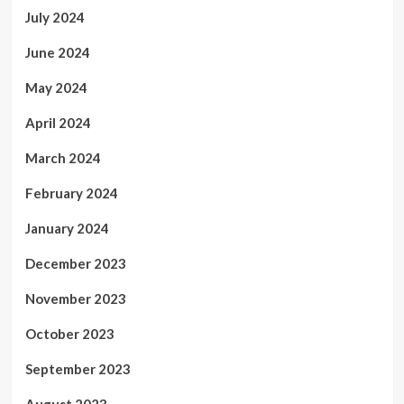
July 2024
June 2024
May 2024
April 2024
March 2024
February 2024
January 2024
December 2023
November 2023
October 2023
September 2023