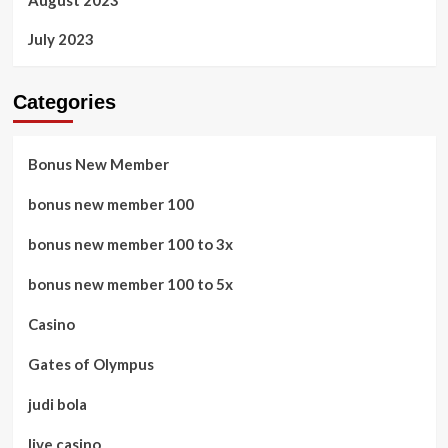
August 2023
July 2023
Categories
Bonus New Member
bonus new member 100
bonus new member 100 to 3x
bonus new member 100 to 5x
Casino
Gates of Olympus
judi bola
live casino