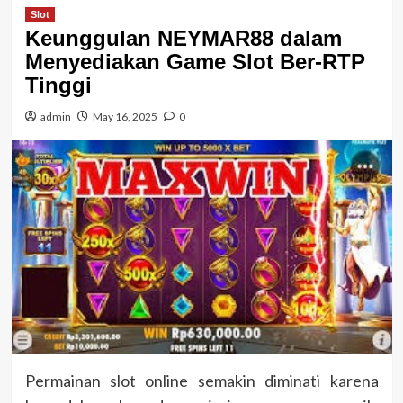
Slot
Keunggulan NEYMAR88 dalam
Menyediakan Game Slot Ber-RTP
Tinggi
admin
May 16, 2025
0
Permainan slot online semakin diminati karena