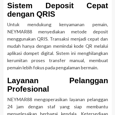
Sistem Deposit Cepat
dengan QRIS
Untuk mendukung kenyamanan pemain,
NEYMAR88 menyediakan metode deposit
menggunakan QRIS. Transaksi menjadi cepat dan
mudah hanya dengan memindai kode QR melalui
aplikasi dompet digital. Sistem ini menghilangkan
kerumitan proses transfer manual, membuat
pemain lebih fokus pada pengalaman bermain.
Layanan Pelanggan
Profesional
NEYMAR88 mengoperasikan layanan pelanggan
24 jam dengan staf yang siap membantu
menyelesaikan berbagai kendala. Ketersediaan