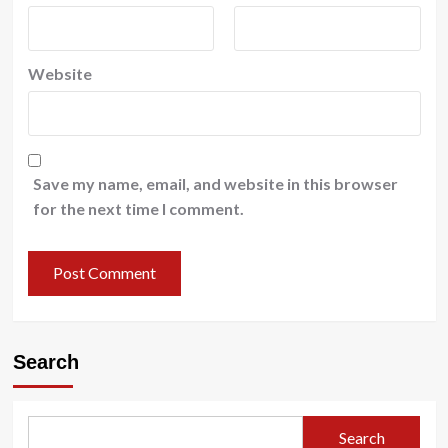
Website
Save my name, email, and website in this browser
for the next time I comment.
Search
Search