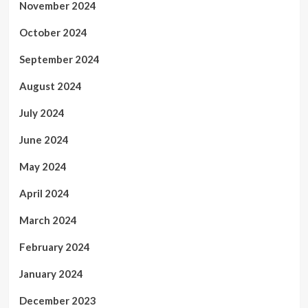
November 2024
October 2024
September 2024
August 2024
July 2024
June 2024
May 2024
April 2024
March 2024
February 2024
January 2024
December 2023