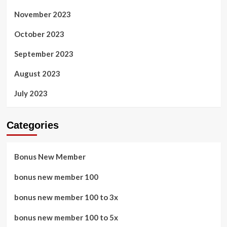
November 2023
October 2023
September 2023
August 2023
July 2023
Categories
Bonus New Member
bonus new member 100
bonus new member 100 to 3x
bonus new member 100 to 5x