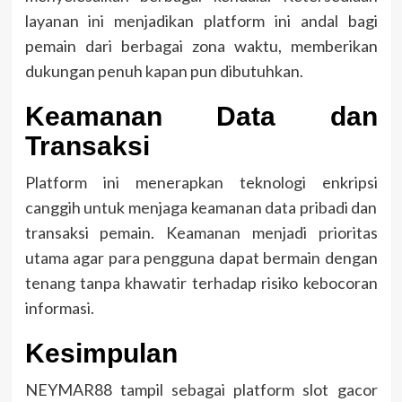
layanan ini menjadikan platform ini andal bagi
pemain dari berbagai zona waktu, memberikan
dukungan penuh kapan pun dibutuhkan.
Keamanan Data dan
Transaksi
Platform ini menerapkan teknologi enkripsi
canggih untuk menjaga keamanan data pribadi dan
transaksi pemain. Keamanan menjadi prioritas
utama agar para pengguna dapat bermain dengan
tenang tanpa khawatir terhadap risiko kebocoran
informasi.
Kesimpulan
NEYMAR88 tampil sebagai platform slot gacor