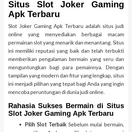
Situs Slot Joker Gaming
Apk Terbaru
Slot Joker Gaming Apk Terbaru adalah situs judi
online yang menyediakan berbagai macam
permainan slot yang menarik dan menantang. Situs
ini memiliki reputasi yang baik dan telah terbukti
memberikan pengalaman bermain yang seru dan
menguntungkan bagi para pemainnya. Dengan
tampilan yang modern dan fitur yang lengkap, situs
ini menjadi pilihan yang tepat bagi Anda yang ingin
mencoba peruntungan di dunia judi online.
Rahasia Sukses Bermain di Situs
Slot Joker Gaming Apk Terbaru
Pilih Slot Terbaik
Sebelum mulai bermain,