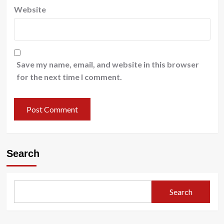
Website
Save my name, email, and website in this browser
for the next time I comment.
Search
Search