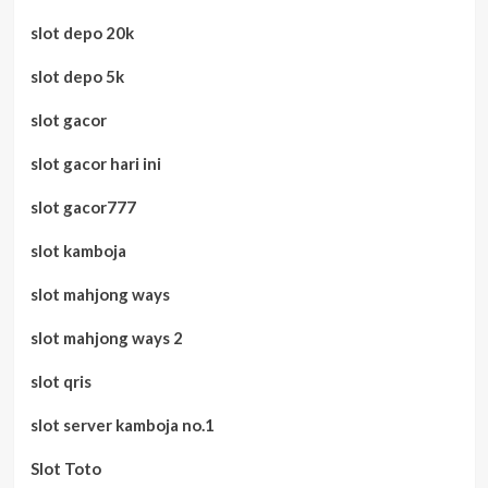
slot depo 20k
slot depo 5k
slot gacor
slot gacor hari ini
slot gacor777
slot kamboja
slot mahjong ways
slot mahjong ways 2
slot qris
slot server kamboja no.1
Slot Toto