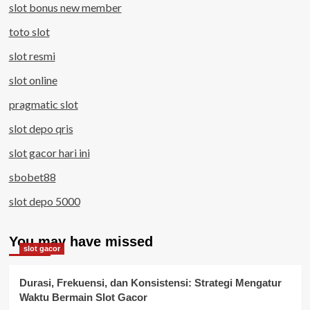
slot bonus new member
toto slot
slot resmi
slot online
pragmatic slot
slot depo qris
slot gacor hari ini
sbobet88
slot depo 5000
You may have missed
slot gacor
Durasi, Frekuensi, dan Konsistensi: Strategi Mengatur
Waktu Bermain Slot Gacor