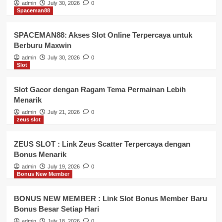
admin
July 30, 2026
0
Spaceman88
SPACEMAN88: Akses Slot Online Terpercaya untuk
Berburu Maxwin
admin
July 30, 2026
0
Slot
Slot Gacor dengan Ragam Tema Permainan Lebih
Menarik
admin
July 21, 2026
0
zeus slot
ZEUS SLOT : Link Zeus Scatter Terpercaya dengan
Bonus Menarik
admin
July 19, 2026
0
Bonus New Member
BONUS NEW MEMBER : Link Slot Bonus Member Baru
Bonus Besar Setiap Hari
admin
July 18, 2026
0