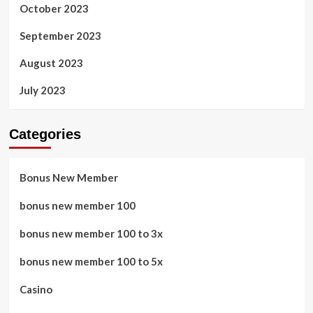
October 2023
September 2023
August 2023
July 2023
Categories
Bonus New Member
bonus new member 100
bonus new member 100 to 3x
bonus new member 100 to 5x
Casino