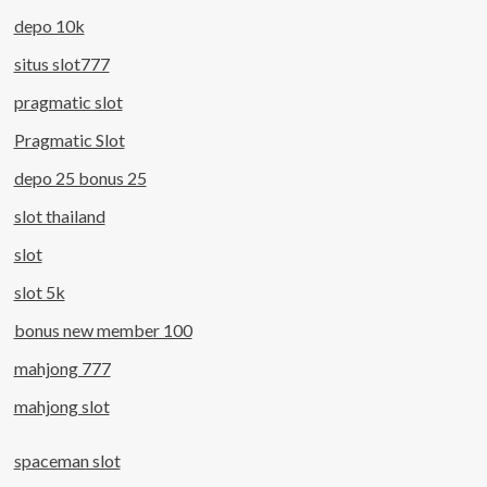
depo 10k
situs slot777
pragmatic slot
Pragmatic Slot
depo 25 bonus 25
slot thailand
slot
slot 5k
bonus new member 100
mahjong 777
mahjong slot
spaceman slot