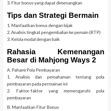
3. Fitur bonus yang dapat dimenangkan
Tips dan Strategi Bermain
1. Manfaatkan bonus dengan bijak
2. Analisis tingkat pengembalian ke pemain (RTP)
3. Kelola modal dengan baik
Rahasia Kemenangan
Besar di Mahjong Ways 2
A. Pahami Pola Pembayaran
1. Analisis dan pemahaman tentang pola
pembayaran pada permainan ini
2. Faktor-faktor yang memengaruhi pola
pembayaran
B. Manfaatkan Fitur Bonus