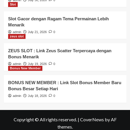
admin
July 30, 2026
0
Slot
Slot Gacor dengan Ragam Tema Permainan Lebih
Menarik
admin
July 21, 2026
0
zeus slot
ZEUS SLOT : Link Zeus Scatter Terpercaya dengan
Bonus Menarik
admin
July 19, 2026
0
Bonus New Member
BONUS NEW MEMBER : Link Slot Bonus Member Baru
Bonus Besar Setiap Hari
admin
July 18, 2026
0
Copyright © All rights reserved.
|
CoverNews
by AF
themes.