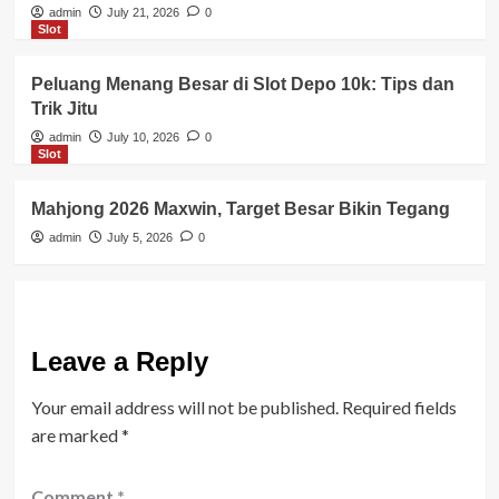
admin
July 21, 2026
0
Slot
Peluang Menang Besar di Slot Depo 10k: Tips dan
Trik Jitu
admin
July 10, 2026
0
Slot
Mahjong 2026 Maxwin, Target Besar Bikin Tegang
admin
July 5, 2026
0
Leave a Reply
Your email address will not be published.
Required fields
are marked
*
Comment
*