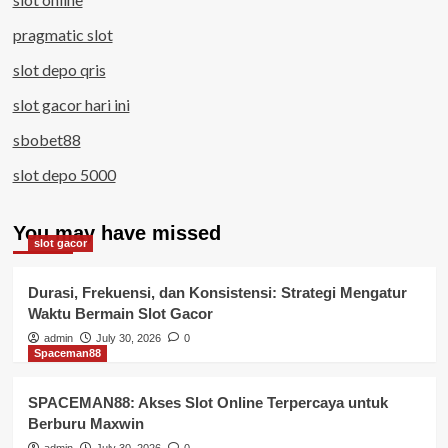
pragmatic slot
slot depo qris
slot gacor hari ini
sbobet88
slot depo 5000
You may have missed
slot gacor
Durasi, Frekuensi, dan Konsistensi: Strategi Mengatur
Waktu Bermain Slot Gacor
admin
July 30, 2026
0
Spaceman88
SPACEMAN88: Akses Slot Online Terpercaya untuk
Berburu Maxwin