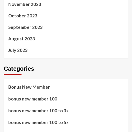
November 2023
October 2023
September 2023
August 2023
July 2023
Categories
Bonus New Member
bonus new member 100
bonus new member 100 to 3x
bonus new member 100 to 5x