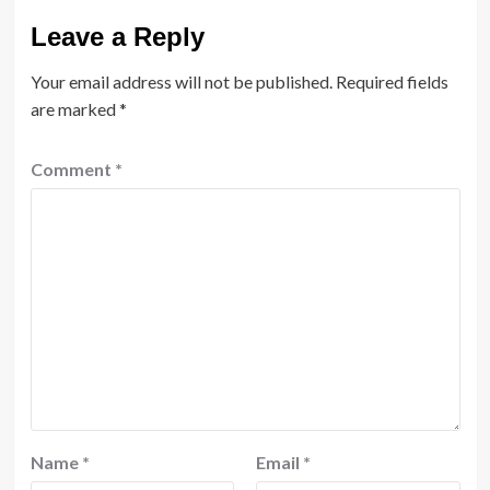
Leave a Reply
Your email address will not be published.
Required fields
are marked
*
Comment
*
Name
*
Email
*