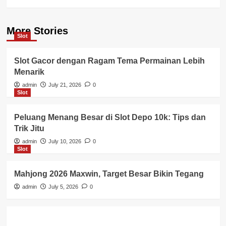
More Stories
Slot
Slot Gacor dengan Ragam Tema Permainan Lebih
Menarik
admin
July 21, 2026
0
Slot
Peluang Menang Besar di Slot Depo 10k: Tips dan
Trik Jitu
admin
July 10, 2026
0
Slot
Mahjong 2026 Maxwin, Target Besar Bikin Tegang
admin
July 5, 2026
0