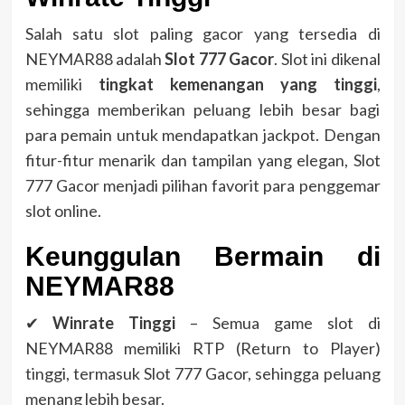
Salah satu slot paling gacor yang tersedia di
NEYMAR88 adalah
Slot 777 Gacor
. Slot ini dikenal
memiliki
tingkat kemenangan yang tinggi
,
sehingga memberikan peluang lebih besar bagi
para pemain untuk mendapatkan jackpot. Dengan
fitur-fitur menarik dan tampilan yang elegan, Slot
777 Gacor menjadi pilihan favorit para penggemar
slot online.
Keunggulan Bermain di
NEYMAR88
✔
Winrate Tinggi
– Semua game slot di
NEYMAR88 memiliki RTP (Return to Player)
tinggi, termasuk Slot 777 Gacor, sehingga peluang
menang lebih besar.