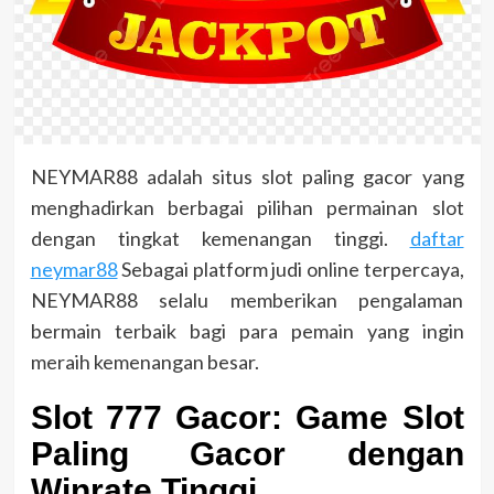
NEYMAR88 adalah situs slot paling gacor yang
menghadirkan berbagai pilihan permainan slot
dengan tingkat kemenangan tinggi.
daftar
neymar88
Sebagai platform judi online terpercaya,
NEYMAR88 selalu memberikan pengalaman
bermain terbaik bagi para pemain yang ingin
meraih kemenangan besar.
Slot 777 Gacor: Game Slot
Paling Gacor dengan
Winrate Tinggi