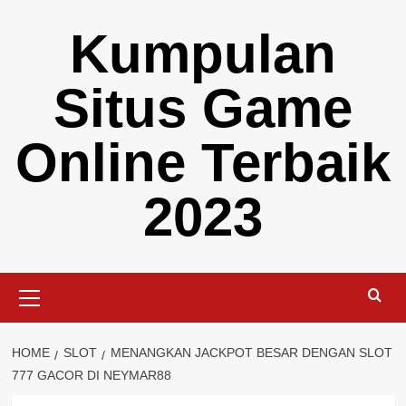
Skip
Kumpulan
to
content
Situs Game
Online Terbaik
2023
Primary
Menu
HOME
SLOT
MENANGKAN JACKPOT BESAR DENGAN SLOT
777 GACOR DI NEYMAR88