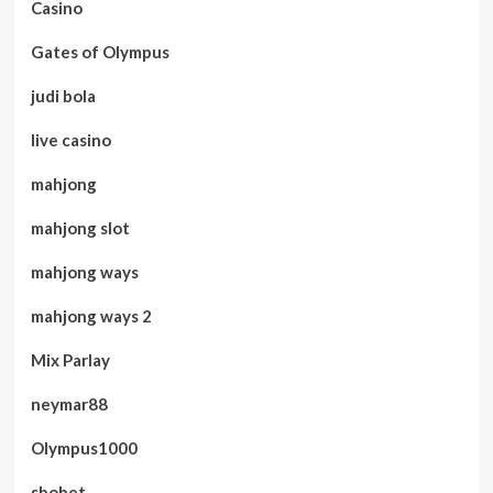
Casino
Gates of Olympus
judi bola
live casino
mahjong
mahjong slot
mahjong ways
mahjong ways 2
Mix Parlay
neymar88
Olympus1000
sbobet