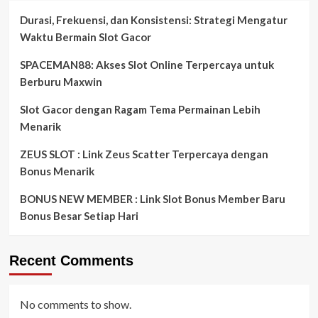
Durasi, Frekuensi, dan Konsistensi: Strategi Mengatur
Waktu Bermain Slot Gacor
SPACEMAN88: Akses Slot Online Terpercaya untuk
Berburu Maxwin
Slot Gacor dengan Ragam Tema Permainan Lebih
Menarik
ZEUS SLOT : Link Zeus Scatter Terpercaya dengan
Bonus Menarik
BONUS NEW MEMBER : Link Slot Bonus Member Baru
Bonus Besar Setiap Hari
Recent Comments
No comments to show.