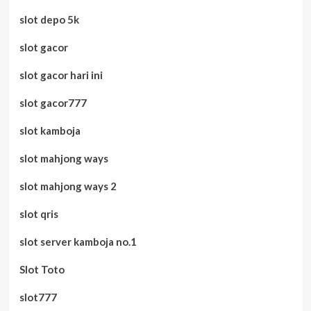
slot depo 5k
slot gacor
slot gacor hari ini
slot gacor777
slot kamboja
slot mahjong ways
slot mahjong ways 2
slot qris
slot server kamboja no.1
Slot Toto
slot777