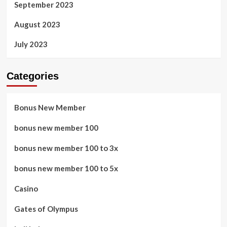
September 2023
August 2023
July 2023
Categories
Bonus New Member
bonus new member 100
bonus new member 100 to 3x
bonus new member 100 to 5x
Casino
Gates of Olympus