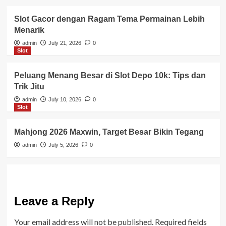
Slot Gacor dengan Ragam Tema Permainan Lebih
Menarik
admin
July 21, 2026
0
Slot
Peluang Menang Besar di Slot Depo 10k: Tips dan
Trik Jitu
admin
July 10, 2026
0
Slot
Mahjong 2026 Maxwin, Target Besar Bikin Tegang
admin
July 5, 2026
0
Leave a Reply
Your email address will not be published.
Required fields