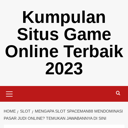
Skip
Kumpulan
to
content
Situs Game
Online Terbaik
2023
Primary
Menu
HOME
SLOT
MENGAPA SLOT SPACEMAN88 MENDOMINASI
PASAR JUDI ONLINE? TEMUKAN JAWABANNYA DI SINI