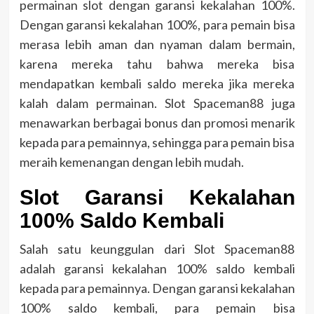
permainan slot dengan garansi kekalahan 100%.
Dengan garansi kekalahan 100%, para pemain bisa
merasa lebih aman dan nyaman dalam bermain,
karena mereka tahu bahwa mereka bisa
mendapatkan kembali saldo mereka jika mereka
kalah dalam permainan. Slot Spaceman88 juga
menawarkan berbagai bonus dan promosi menarik
kepada para pemainnya, sehingga para pemain bisa
meraih kemenangan dengan lebih mudah.
Slot Garansi Kekalahan
100% Saldo Kembali
Salah satu keunggulan dari Slot Spaceman88
adalah garansi kekalahan 100% saldo kembali
kepada para pemainnya. Dengan garansi kekalahan
100% saldo kembali, para pemain bisa