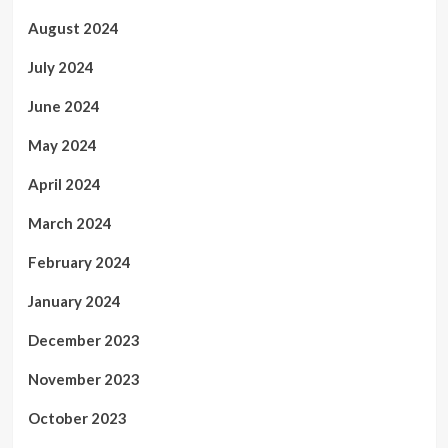
August 2024
July 2024
June 2024
May 2024
April 2024
March 2024
February 2024
January 2024
December 2023
November 2023
October 2023