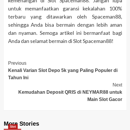
kemenangan di Slot Spaceman88. Jangan lupa
untuk memanfaatkan garansi kekalahan 100%
terbaru yang ditawarkan oleh Spaceman88,
sehingga Anda bisa bermain dengan lebih aman
dan nyaman. Semoga artikel ini bermanfaat bagi
Anda dan selamat bermain di Slot Spaceman88!
Post
Previous
Kenali Varian Slot Depo 5k yang Paling Populer di
Navigation
Tahun Ini
Next
Kemudahan Deposit QRIS di NEYMAR88 untuk
Main Slot Gacor
More Stories
Slot