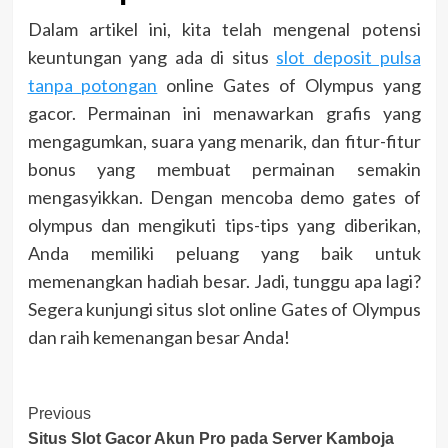
Dalam artikel ini, kita telah mengenal potensi
keuntungan yang ada di situs
slot deposit pulsa
tanpa potongan
online Gates of Olympus yang
gacor. Permainan ini menawarkan grafis yang
mengagumkan, suara yang menarik, dan fitur-fitur
bonus yang membuat permainan semakin
mengasyikkan. Dengan mencoba demo gates of
olympus dan mengikuti tips-tips yang diberikan,
Anda memiliki peluang yang baik untuk
memenangkan hadiah besar. Jadi, tunggu apa lagi?
Segera kunjungi situs slot online Gates of Olympus
dan raih kemenangan besar Anda!
Post
Previous
Situs Slot Gacor Akun Pro pada Server Kamboja