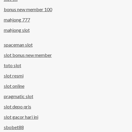
bonus new member 100
mahjong 777
mahjong slot
spaceman slot
slot bonus new member
toto slot
slot resmi
slot online
pragmatic slot
slot depo qris
slot gacor hari ini
sbobet88