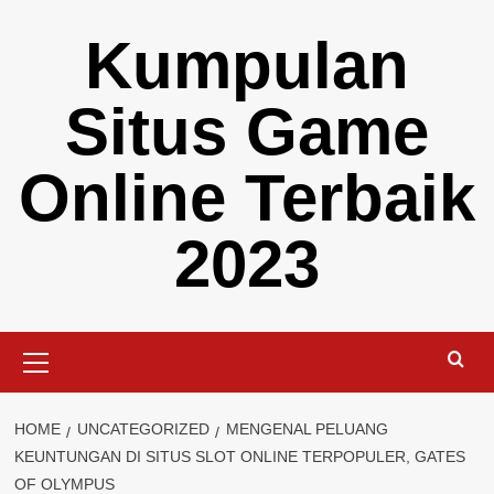
Skip
Kumpulan
to
content
Situs Game
Online Terbaik
2023
Primary
Menu
HOME
UNCATEGORIZED
MENGENAL PELUANG
KEUNTUNGAN DI SITUS SLOT ONLINE TERPOPULER, GATES
OF OLYMPUS