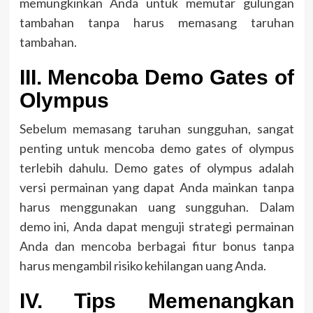
memungkinkan Anda untuk memutar gulungan
tambahan tanpa harus memasang taruhan
tambahan.
III. Mencoba Demo Gates of
Olympus
Sebelum memasang taruhan sungguhan, sangat
penting untuk mencoba demo gates of olympus
terlebih dahulu. Demo gates of olympus adalah
versi permainan yang dapat Anda mainkan tanpa
harus menggunakan uang sungguhan. Dalam
demo ini, Anda dapat menguji strategi permainan
Anda dan mencoba berbagai fitur bonus tanpa
harus mengambil risiko kehilangan uang Anda.
IV. Tips Memenangkan