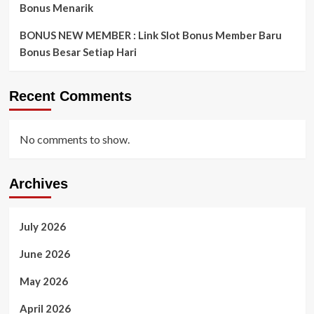
Bonus Menarik
BONUS NEW MEMBER : Link Slot Bonus Member Baru
Bonus Besar Setiap Hari
Recent Comments
No comments to show.
Archives
July 2026
June 2026
May 2026
April 2026