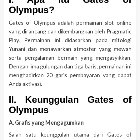
Olympus?
Gates of Olympus adalah permainan slot online
yang dirancang dan dikembangkan oleh Pragmatic
Play. Permainan ini didasarkan pada mitologi
Yunani dan menawarkan atmosfer yang mewah
serta pengalaman bermain yang mengasyikkan.
Dengan lima gulungan dan tiga baris, permainan ini
menghadirkan 20 garis pembayaran yang dapat
Anda aktivasi.
II. Keunggulan Gates of
Olympus
A. Grafis yang Mengagumkan
Salah satu keunggulan utama dari Gates of