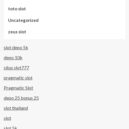
toto slot
Uncategorized
zeus slot
slot depo 5k
depo 10k
situs slot777
pragmatic slot
Pragmatic Slot
depo 25 bonus 25
slot thailand
slot
slot 5k