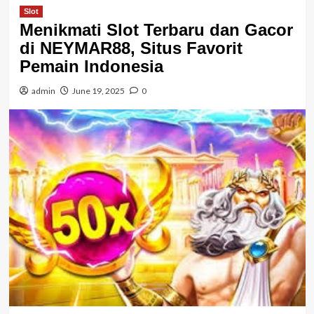
Slot
Menikmati Slot Terbaru dan Gacor
di NEYMAR88, Situs Favorit
Pemain Indonesia
admin
June 19, 2025
0