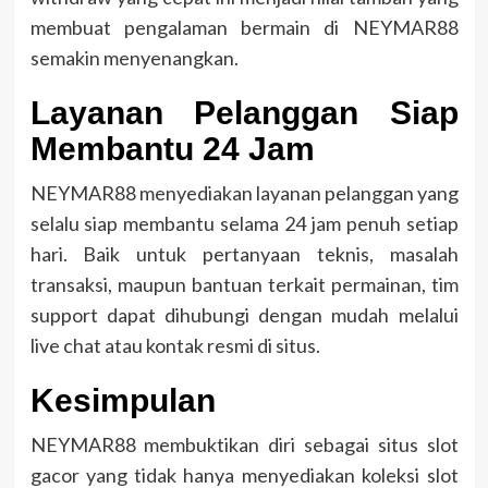
membuat pengalaman bermain di NEYMAR88
semakin menyenangkan.
Layanan Pelanggan Siap
Membantu 24 Jam
NEYMAR88 menyediakan layanan pelanggan yang
selalu siap membantu selama 24 jam penuh setiap
hari. Baik untuk pertanyaan teknis, masalah
transaksi, maupun bantuan terkait permainan, tim
support dapat dihubungi dengan mudah melalui
live chat atau kontak resmi di situs.
Kesimpulan
NEYMAR88 membuktikan diri sebagai situs slot
gacor yang tidak hanya menyediakan koleksi slot