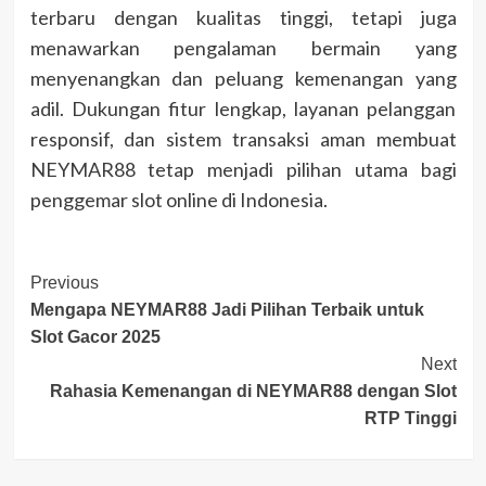
terbaru dengan kualitas tinggi, tetapi juga
menawarkan pengalaman bermain yang
menyenangkan dan peluang kemenangan yang
adil. Dukungan fitur lengkap, layanan pelanggan
responsif, dan sistem transaksi aman membuat
NEYMAR88 tetap menjadi pilihan utama bagi
penggemar slot online di Indonesia.
Post
Previous
Mengapa NEYMAR88 Jadi Pilihan Terbaik untuk
Navigation
Slot Gacor 2025
Next
Rahasia Kemenangan di NEYMAR88 dengan Slot
RTP Tinggi