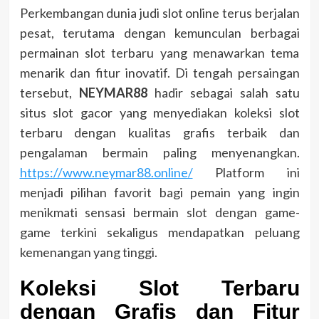
Perkembangan dunia judi slot online terus berjalan
pesat, terutama dengan kemunculan berbagai
permainan slot terbaru yang menawarkan tema
menarik dan fitur inovatif. Di tengah persaingan
tersebut,
NEYMAR88
hadir sebagai salah satu
situs slot gacor yang menyediakan koleksi slot
terbaru dengan kualitas grafis terbaik dan
pengalaman bermain paling menyenangkan.
https://www.neymar88.online/
Platform ini
menjadi pilihan favorit bagi pemain yang ingin
menikmati sensasi bermain slot dengan game-
game terkini sekaligus mendapatkan peluang
kemenangan yang tinggi.
Koleksi Slot Terbaru
dengan Grafis dan Fitur