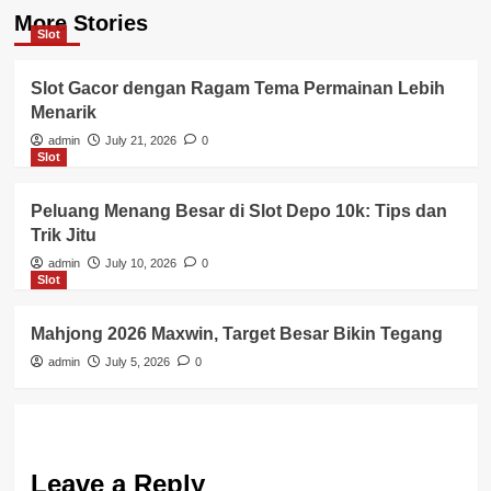
More Stories
Slot
Slot Gacor dengan Ragam Tema Permainan Lebih
Menarik
admin
July 21, 2026
0
Slot
Peluang Menang Besar di Slot Depo 10k: Tips dan
Trik Jitu
admin
July 10, 2026
0
Slot
Mahjong 2026 Maxwin, Target Besar Bikin Tegang
admin
July 5, 2026
0
Leave a Reply