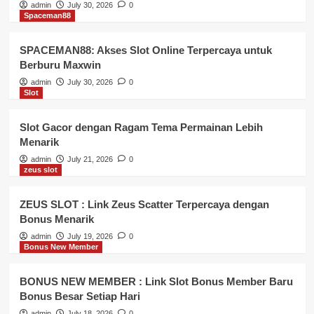
admin
July 30, 2026
0
Spaceman88
SPACEMAN88: Akses Slot Online Terpercaya untuk
Berburu Maxwin
admin
July 30, 2026
0
Slot
Slot Gacor dengan Ragam Tema Permainan Lebih
Menarik
admin
July 21, 2026
0
zeus slot
ZEUS SLOT : Link Zeus Scatter Terpercaya dengan
Bonus Menarik
admin
July 19, 2026
0
Bonus New Member
BONUS NEW MEMBER : Link Slot Bonus Member Baru
Bonus Besar Setiap Hari
admin
July 18, 2026
0