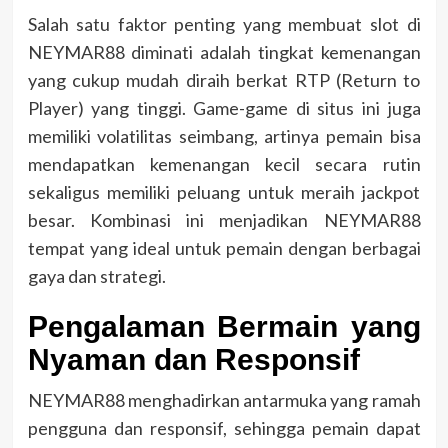
Salah satu faktor penting yang membuat slot di
NEYMAR88 diminati adalah tingkat kemenangan
yang cukup mudah diraih berkat RTP (Return to
Player) yang tinggi. Game-game di situs ini juga
memiliki volatilitas seimbang, artinya pemain bisa
mendapatkan kemenangan kecil secara rutin
sekaligus memiliki peluang untuk meraih jackpot
besar. Kombinasi ini menjadikan NEYMAR88
tempat yang ideal untuk pemain dengan berbagai
gaya dan strategi.
Pengalaman Bermain yang
Nyaman dan Responsif
NEYMAR88 menghadirkan antarmuka yang ramah
pengguna dan responsif, sehingga pemain dapat