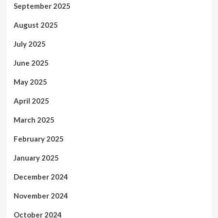
September 2025
August 2025
July 2025
June 2025
May 2025
April 2025
March 2025
February 2025
January 2025
December 2024
November 2024
October 2024