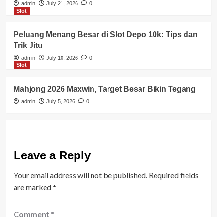
admin
July 21, 2026
0
Slot
Peluang Menang Besar di Slot Depo 10k: Tips dan
Trik Jitu
admin
July 10, 2026
0
Slot
Mahjong 2026 Maxwin, Target Besar Bikin Tegang
admin
July 5, 2026
0
Leave a Reply
Your email address will not be published.
Required fields
are marked
*
Comment
*