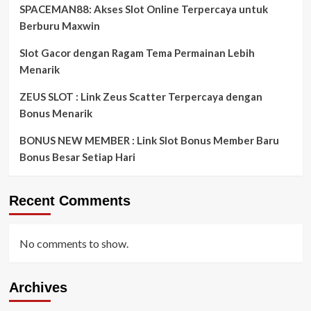
SPACEMAN88: Akses Slot Online Terpercaya untuk
Berburu Maxwin
Slot Gacor dengan Ragam Tema Permainan Lebih
Menarik
ZEUS SLOT : Link Zeus Scatter Terpercaya dengan
Bonus Menarik
BONUS NEW MEMBER : Link Slot Bonus Member Baru
Bonus Besar Setiap Hari
Recent Comments
No comments to show.
Archives