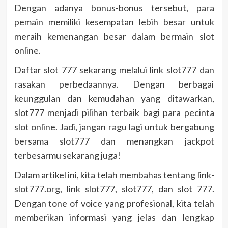
Dengan adanya bonus-bonus tersebut, para
pemain memiliki kesempatan lebih besar untuk
meraih kemenangan besar dalam bermain slot
online.
Daftar slot 777 sekarang melalui link slot777 dan
rasakan perbedaannya. Dengan berbagai
keunggulan dan kemudahan yang ditawarkan,
slot777 menjadi pilihan terbaik bagi para pecinta
slot online. Jadi, jangan ragu lagi untuk bergabung
bersama slot777 dan menangkan jackpot
terbesarmu sekarang juga!
Dalam artikel ini, kita telah membahas tentang link-
slot777.org, link slot777, slot777, dan slot 777.
Dengan tone of voice yang profesional, kita telah
memberikan informasi yang jelas dan lengkap