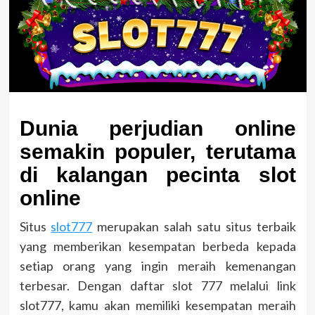
Dunia perjudian online
semakin populer, terutama
di kalangan pecinta slot
online
Situs
slot777
merupakan salah satu situs terbaik
yang memberikan kesempatan berbeda kepada
setiap orang yang ingin meraih kemenangan
terbesar. Dengan daftar slot 777 melalui link
slot777, kamu akan memiliki kesempatan meraih