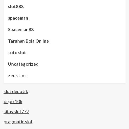
slot888
spaceman
Spaceman88
Taruhan Bola Online
toto slot
Uncategorized
zeus slot
slot depo 5k
depo 10k
situs slot777
pragmatic slot