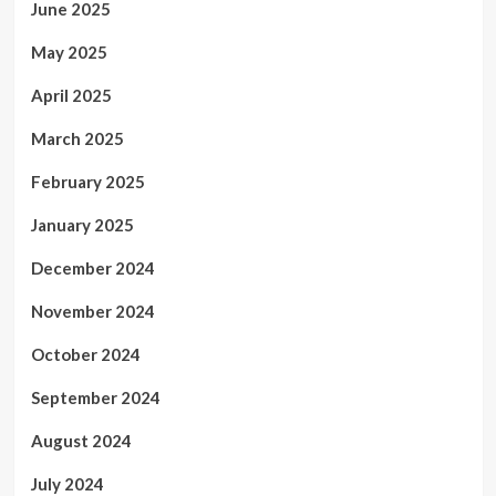
June 2025
May 2025
April 2025
March 2025
February 2025
January 2025
December 2024
November 2024
October 2024
September 2024
August 2024
July 2024