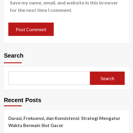
Save my name, email, and website in this browser
for the next time I comment.
Search
Search
Recent Posts
Durasi, Frekuensi, dan Konsistensi: Strategi Mengatur
Waktu Bermain Slot Gacor