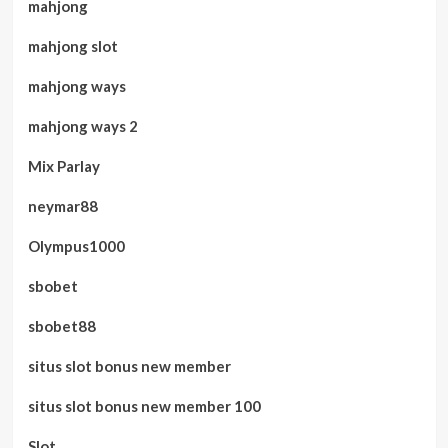
mahjong
mahjong slot
mahjong ways
mahjong ways 2
Mix Parlay
neymar88
Olympus1000
sbobet
sbobet88
situs slot bonus new member
situs slot bonus new member 100
Slot