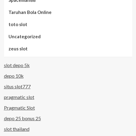
Spaceman88
Taruhan Bola Online
toto slot
Uncategorized
zeus slot
slot depo 5k
depo 10k
situs slot777
pragmatic slot
Pragmatic Slot
depo 25 bonus 25
slot thailand