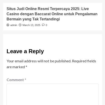
Situs Judi Online Resmi Terpercaya 2025: Live
Casino dengan Baccarat Online untuk Pengalaman
Bermain yang Tak Tertandingi
admin
March 13, 2025
0
Leave a Reply
Your email address will not be published.
Required fields
are marked
*
Comment
*