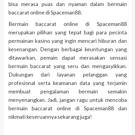
bisa merasa puas dan nyaman dalam bermain
baccarat online di Spaceman88.
Bermain baccarat online di Spaceman88
merupakan pilihan yang tepat bagi para pecinta
permainan kasino yang ingin mencari hiburan dan
kesenangan. Dengan berbagai keuntungan yang
ditawarkan, pemain dapat merasakan sensasi
bermain baccarat yang seru dan mengasyikkan.
Dukungan dari layanan pelanggan yang
profesional serta keamanan data yang terjamin
membuat pengalaman bermain semakin
menyenangkan. Jadi, jangan ragu untuk mencoba
bermain baccarat online di Spaceman88 dan
nikmati keseruannya sekarang juga!