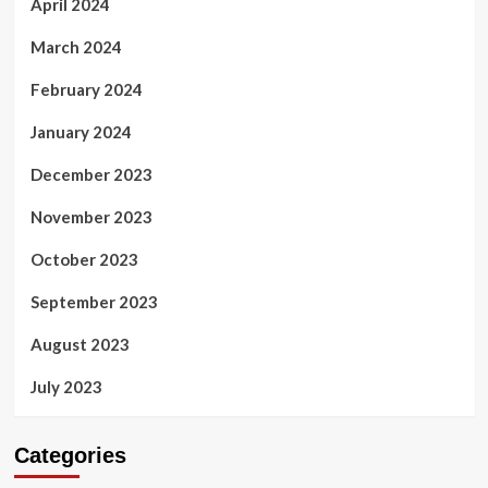
April 2024
March 2024
February 2024
January 2024
December 2023
November 2023
October 2023
September 2023
August 2023
July 2023
Categories