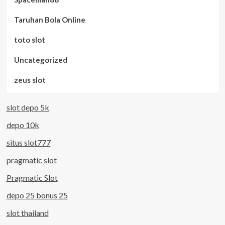
Taruhan Bola Online
toto slot
Uncategorized
zeus slot
slot depo 5k
depo 10k
situs slot777
pragmatic slot
Pragmatic Slot
depo 25 bonus 25
slot thailand