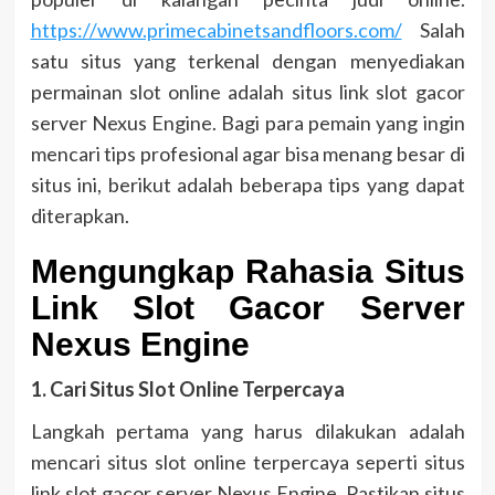
https://www.primecabinetsandfloors.com/
Salah
satu situs yang terkenal dengan menyediakan
permainan slot online adalah situs link slot gacor
server Nexus Engine. Bagi para pemain yang ingin
mencari tips profesional agar bisa menang besar di
situs ini, berikut adalah beberapa tips yang dapat
diterapkan.
Mengungkap Rahasia Situs
Link Slot Gacor Server
Nexus Engine
1. Cari Situs Slot Online Terpercaya
Langkah pertama yang harus dilakukan adalah
mencari situs slot online terpercaya seperti situs
link slot gacor server Nexus Engine. Pastikan situs