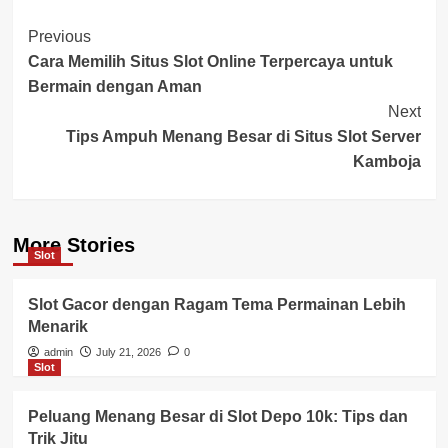
Post
Previous
Cara Memilih Situs Slot Online Terpercaya untuk
Navigation
Bermain dengan Aman
Next
Tips Ampuh Menang Besar di Situs Slot Server
Kamboja
More Stories
Slot
Slot Gacor dengan Ragam Tema Permainan Lebih
Menarik
admin
July 21, 2026
0
Slot
Peluang Menang Besar di Slot Depo 10k: Tips dan
Trik Jitu