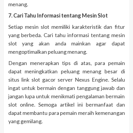
menang.
7. Cari Tahu Informasi tentang Mesin Slot
Setiap mesin slot memiliki karakteristik dan fitur
yang berbeda. Cari tahu informasi tentang mesin
slot yang akan anda mainkan agar dapat
mengoptimalkan peluang menang.
Dengan menerapkan tips di atas, para pemain
dapat meningkatkan peluang menang besar di
situs link slot gacor server Nexus Engine. Selalu
ingat untuk bermain dengan tanggung jawab dan
jangan lupa untuk menikmati pengalaman bermain
slot online. Semoga artikel ini bermanfaat dan
dapat membantu para pemain meraih kemenangan
yang gemilang.