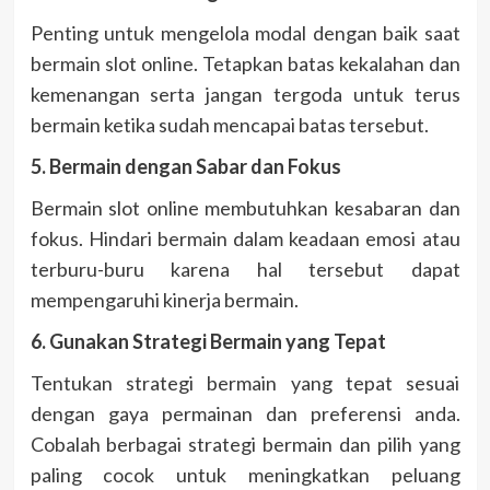
Penting untuk mengelola modal dengan baik saat
bermain slot online. Tetapkan batas kekalahan dan
kemenangan serta jangan tergoda untuk terus
bermain ketika sudah mencapai batas tersebut.
5. Bermain dengan Sabar dan Fokus
Bermain slot online membutuhkan kesabaran dan
fokus. Hindari bermain dalam keadaan emosi atau
terburu-buru karena hal tersebut dapat
mempengaruhi kinerja bermain.
6. Gunakan Strategi Bermain yang Tepat
Tentukan strategi bermain yang tepat sesuai
dengan gaya permainan dan preferensi anda.
Cobalah berbagai strategi bermain dan pilih yang
paling cocok untuk meningkatkan peluang