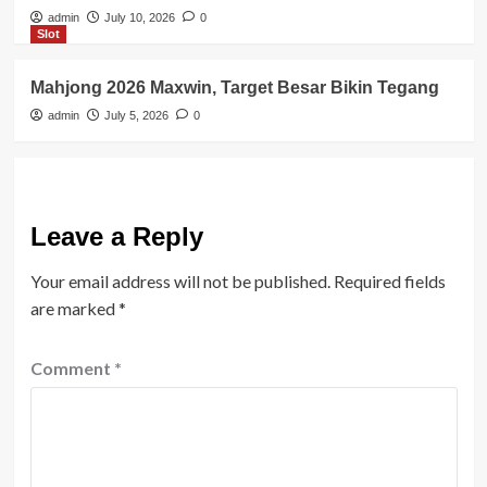
admin
July 10, 2026
0
Slot
Mahjong 2026 Maxwin, Target Besar Bikin Tegang
admin
July 5, 2026
0
Leave a Reply
Your email address will not be published.
Required fields
are marked
*
Comment
*