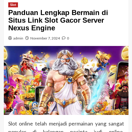
Slot
Panduan Lengkap Bermain di
Situs Link Slot Gacor Server
Nexus Engine
admin
November 7, 2024
0
Slot online telah menjadi permainan yang sangat
populer di kalangan pecinta judi online.