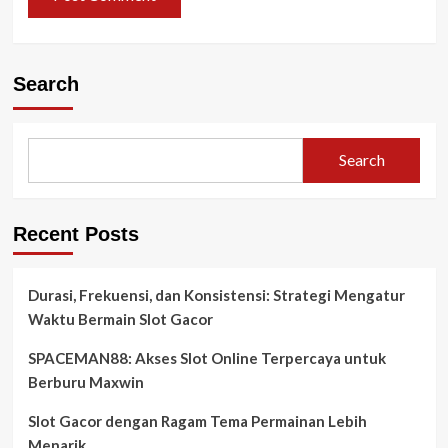
Search
Search
Recent Posts
Durasi, Frekuensi, dan Konsistensi: Strategi Mengatur
Waktu Bermain Slot Gacor
SPACEMAN88: Akses Slot Online Terpercaya untuk
Berburu Maxwin
Slot Gacor dengan Ragam Tema Permainan Lebih
Menarik