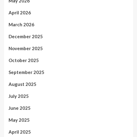
May 2026
April 2026
March 2026
December 2025
November 2025
October 2025
September 2025
August 2025
July 2025
June 2025
May 2025
April 2025