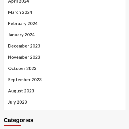
April 2024
March 2024
February 2024
January 2024
December 2023
November 2023
October 2023
September 2023
August 2023
July 2023
Categories