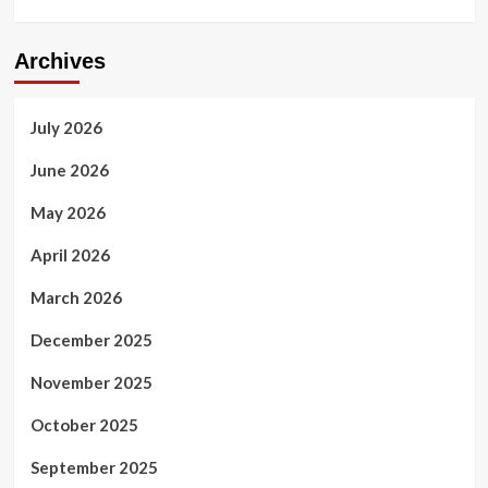
Archives
July 2026
June 2026
May 2026
April 2026
March 2026
December 2025
November 2025
October 2025
September 2025