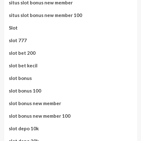
situs slot bonus new member
situs slot bonus new member 100
Slot
slot 777
slot bet 200
slot bet kecil
slot bonus
slot bonus 100
slot bonus new member
slot bonus new member 100
slot depo 10k
slot depo 20k