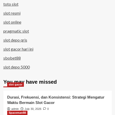
toto slot
slot resmi
slot online
pragmatic slot
slot depo qris
slot gacor hari ini
sbobet88
slot depo 5000
You may have missed
slot gacor
Durasi, Frekuensi, dan Konsistensi: Strategi Mengatur
Waktu Bermain Slot Gacor
admin
July 30, 2026
0
Spaceman88