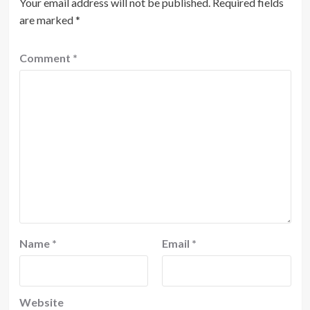
Your email address will not be published.
Required fields
are marked
*
Comment
*
Name
*
Email
*
Website