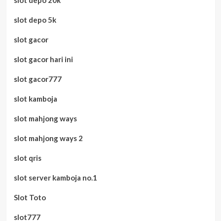
slot depo 5k
slot gacor
slot gacor hari ini
slot gacor777
slot kamboja
slot mahjong ways
slot mahjong ways 2
slot qris
slot server kamboja no.1
Slot Toto
slot777