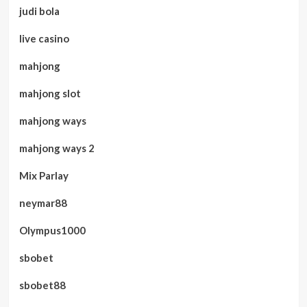
judi bola
live casino
mahjong
mahjong slot
mahjong ways
mahjong ways 2
Mix Parlay
neymar88
Olympus1000
sbobet
sbobet88