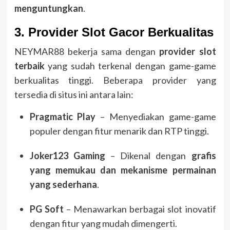
menguntungkan
.
3. Provider Slot Gacor Berkualitas
NEYMAR88 bekerja sama dengan
provider slot
terbaik
yang sudah terkenal dengan game-game
berkualitas tinggi. Beberapa provider yang
tersedia di situs ini antara lain:
Pragmatic Play
– Menyediakan game-game
populer dengan fitur menarik dan RTP tinggi.
Joker123 Gaming
– Dikenal dengan
grafis
yang memukau dan mekanisme permainan
yang sederhana
.
PG Soft
– Menawarkan berbagai slot inovatif
dengan fitur yang mudah dimengerti.