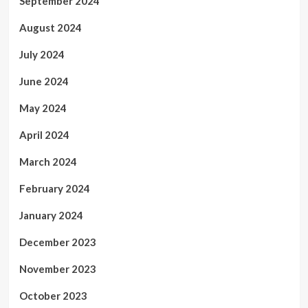
September 2024
August 2024
July 2024
June 2024
May 2024
April 2024
March 2024
February 2024
January 2024
December 2023
November 2023
October 2023