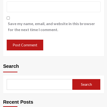
Save my name, email, and website in this browser
for the next time I comment.
Search
Search
Recent Posts