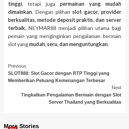
tinggi
, tetapi juga
permainan yang mudah
dimainkan
. Dengan pilihan
slot gacor, provider
berkualitas, metode deposit praktis, dan server
terbaik
, NEYMAR88 menjadi pilihan utama bagi
pemain yang menginginkan pengalaman bermain
slot yang
mudah, seru, dan menguntungkan
.
Post
Previous
SLOT888: Slot Gacor dengan RTP Tinggi yang
Navigation
Memberikan Peluang Kemenangan Terbesar
Next
Tingkatkan Pengalaman Bermain dengan Slot
Server Thailand yang Berkualitas
More Stories
Slot