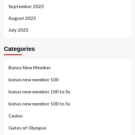
September 2023
August 2023
July 2023
Categories
Bonus New Member
bonus new member 100
bonus new member 100 to 3x
bonus new member 100 to 5x
Casino
Gates of Olympus