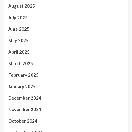
August 2025
July 2025
June 2025
May 2025
April 2025
March 2025
February 2025
January 2025
December 2024
November 2024
October 2024