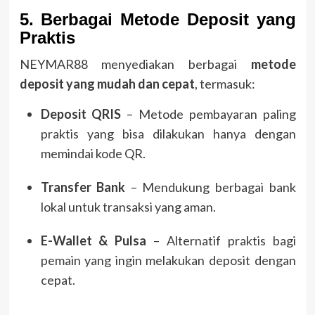
5. Berbagai Metode Deposit yang
Praktis
NEYMAR88 menyediakan berbagai
metode
deposit yang mudah dan cepat
, termasuk:
Deposit QRIS
– Metode pembayaran paling
praktis yang bisa dilakukan hanya dengan
memindai kode QR.
Transfer Bank
– Mendukung berbagai bank
lokal untuk transaksi yang aman.
E-Wallet & Pulsa
– Alternatif praktis bagi
pemain yang ingin melakukan deposit dengan
cepat.