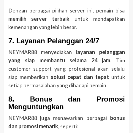
Dengan berbagai pilihan server ini, pemain bisa
memilih server terbaik
untuk mendapatkan
kemenangan yang lebih besar.
7. Layanan Pelanggan 24/7
NEYMAR88 menyediakan
layanan pelanggan
yang siap membantu selama 24 jam
. Tim
customer support yang profesional akan selalu
siap memberikan
solusi cepat dan tepat
untuk
setiap permasalahan yang dihadapi pemain.
8. Bonus dan Promosi
Menguntungkan
NEYMAR88 juga menawarkan berbagai
bonus
dan promosi menarik
, seperti: