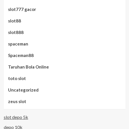
slot777 gacor
slot88
slot888
spaceman
Spaceman88
Taruhan Bola Online
toto slot
Uncategorized
zeus slot
slot depo 5k
depo 10k