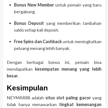
Bonus New Member
untuk pemain yang baru
bergabung.
Bonus Deposit
yang memberikan tambahan
saldo setiap kali deposit.
Free Spins dan Cashback
untuk meningkatkan
peluang menang lebih banyak.
Dengan berbagai bonus ini, pemain bisa
mendapatkan
kesempatan menang yang lebih
besar
.
Kesimpulan
NEYMAR88 adalah
situs slot paling gacor
yang
tidak hanya menawarkan
tingkat kemenangan