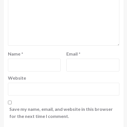
Name
*
Email
*
Website
Save my name, email, and website in this browser
for the next time I comment.