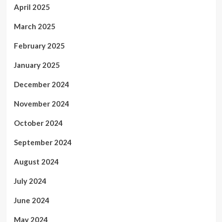
April 2025
March 2025
February 2025
January 2025
December 2024
November 2024
October 2024
September 2024
August 2024
July 2024
June 2024
May 2024