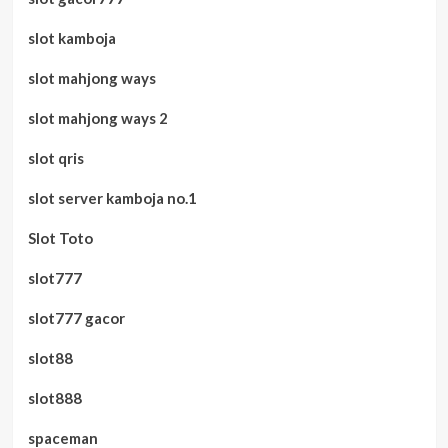
slot kamboja
slot mahjong ways
slot mahjong ways 2
slot qris
slot server kamboja no.1
Slot Toto
slot777
slot777 gacor
slot88
slot888
spaceman