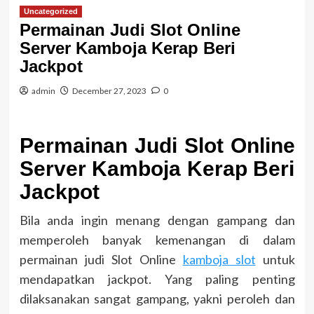
Uncategorized
Permainan Judi Slot Online
Server Kamboja Kerap Beri
Jackpot
admin
December 27, 2023
0
Permainan Judi Slot Online
Server Kamboja Kerap Beri
Jackpot
Bila anda ingin menang dengan gampang dan
memperoleh banyak kemenangan di dalam
permainan judi Slot Online
kamboja slot
untuk
mendapatkan jackpot. Yang paling penting
dilaksanakan sangat gampang, yakni peroleh dan