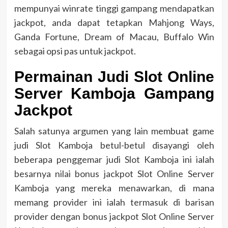
mempunyai winrate tinggi gampang mendapatkan
jackpot, anda dapat tetapkan Mahjong Ways,
Ganda Fortune, Dream of Macau, Buffalo Win
sebagai opsi pas untuk jackpot.
Permainan Judi Slot Online
Server Kamboja Gampang
Jackpot
Salah satunya argumen yang lain membuat game
judi Slot Kamboja betul-betul disayangi oleh
beberapa penggemar judi Slot Kamboja ini ialah
besarnya nilai bonus jackpot Slot Online Server
Kamboja yang mereka menawarkan, di mana
memang provider ini ialah termasuk di barisan
provider dengan bonus jackpot Slot Online Server