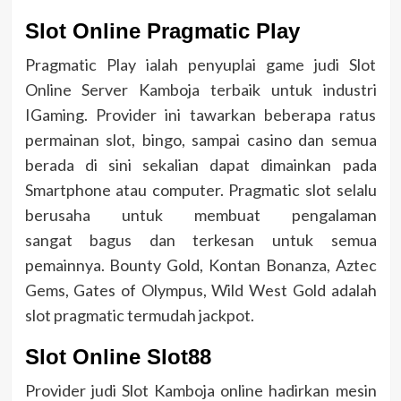
Slot Online Pragmatic Play
Pragmatic Play ialah penyuplai game judi Slot
Online Server Kamboja terbaik untuk industri
IGaming. Provider ini tawarkan beberapa ratus
permainan slot, bingo, sampai casino dan semua
berada di sini sekalian dapat dimainkan pada
Smartphone atau computer. Pragmatic slot selalu
berusaha untuk membuat pengalaman
sangat bagus dan terkesan untuk semua
pemainnya. Bounty Gold, Kontan Bonanza, Aztec
Gems, Gates of Olympus, Wild West Gold adalah
slot pragmatic termudah jackpot.
Slot Online Slot88
Provider judi Slot Kamboja online hadirkan mesin