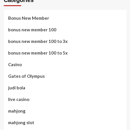
Categories
Bonus New Member
bonus new member 100
bonus new member 100 to 3x
bonus new member 100 to 5x
Casino
Gates of Olympus
judi bola
live casino
mahjong
mahjong slot