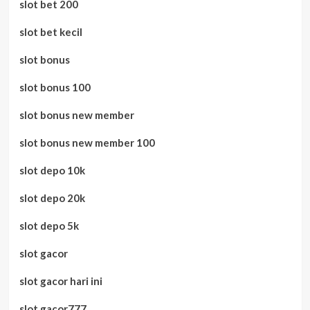
slot bet 200
slot bet kecil
slot bonus
slot bonus 100
slot bonus new member
slot bonus new member 100
slot depo 10k
slot depo 20k
slot depo 5k
slot gacor
slot gacor hari ini
slot gacor777