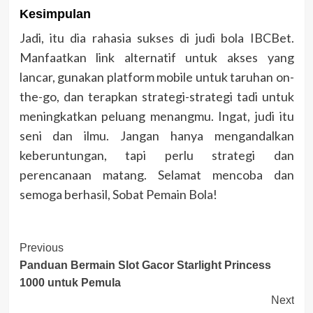
Kesimpulan
Jadi, itu dia rahasia sukses di judi bola IBCBet.
Manfaatkan link alternatif untuk akses yang
lancar, gunakan platform mobile untuk taruhan on-
the-go, dan terapkan strategi-strategi tadi untuk
meningkatkan peluang menangmu. Ingat, judi itu
seni dan ilmu. Jangan hanya mengandalkan
keberuntungan, tapi perlu strategi dan
perencanaan matang. Selamat mencoba dan
semoga berhasil, Sobat Pemain Bola!
Post
Previous
Panduan Bermain Slot Gacor Starlight Princess
Navigation
1000 untuk Pemula
Next