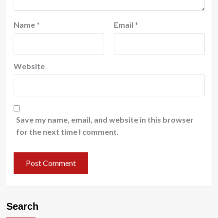
Name
*
Email
*
Website
Save my name, email, and website in this browser
for the next time I comment.
Search