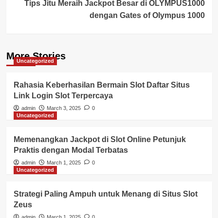
Tips Jitu Meraih Jackpot Besar di OLYMPUS1000
dengan Gates of Olympus 1000
More Stories
Uncategorized
Rahasia Keberhasilan Bermain Slot Daftar Situs
Link Login Slot Terpercaya
admin
March 3, 2025
0
Uncategorized
Memenangkan Jackpot di Slot Online Petunjuk
Praktis dengan Modal Terbatas
admin
March 1, 2025
0
Uncategorized
Strategi Paling Ampuh untuk Menang di Situs Slot
Zeus
admin
March 1, 2025
0