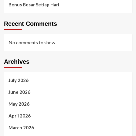
Bonus Besar Setiap Hari
Recent Comments
No comments to show.
Archives
July 2026
June 2026
May 2026
April 2026
March 2026