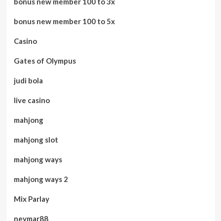
bonus new member 100 to 3x
bonus new member 100 to 5x
Casino
Gates of Olympus
judi bola
live casino
mahjong
mahjong slot
mahjong ways
mahjong ways 2
Mix Parlay
neymar88