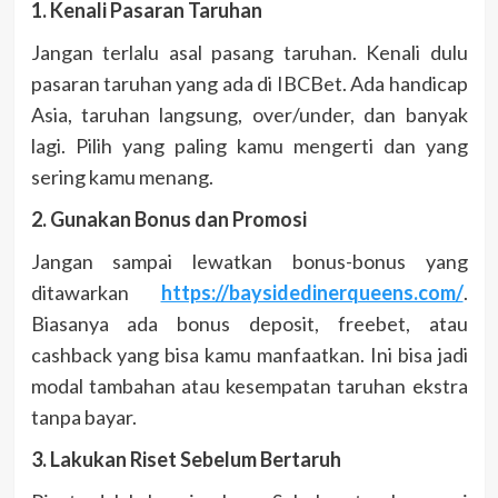
1. Kenali Pasaran Taruhan
Jangan terlalu asal pasang taruhan. Kenali dulu
pasaran taruhan yang ada di IBCBet. Ada handicap
Asia, taruhan langsung, over/under, dan banyak
lagi. Pilih yang paling kamu mengerti dan yang
sering kamu menang.
2. Gunakan Bonus dan Promosi
Jangan sampai lewatkan bonus-bonus yang
ditawarkan
https://baysidedinerqueens.com/
.
Biasanya ada bonus deposit, freebet, atau
cashback yang bisa kamu manfaatkan. Ini bisa jadi
modal tambahan atau kesempatan taruhan ekstra
tanpa bayar.
3. Lakukan Riset Sebelum Bertaruh