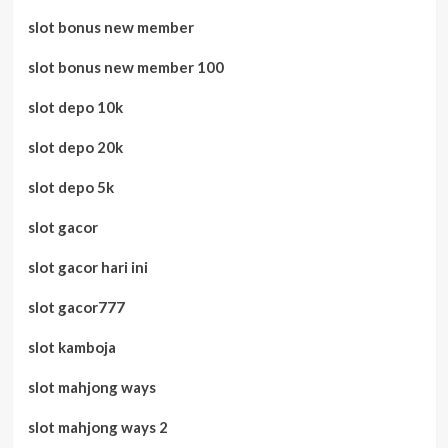
slot bonus new member
slot bonus new member 100
slot depo 10k
slot depo 20k
slot depo 5k
slot gacor
slot gacor hari ini
slot gacor777
slot kamboja
slot mahjong ways
slot mahjong ways 2