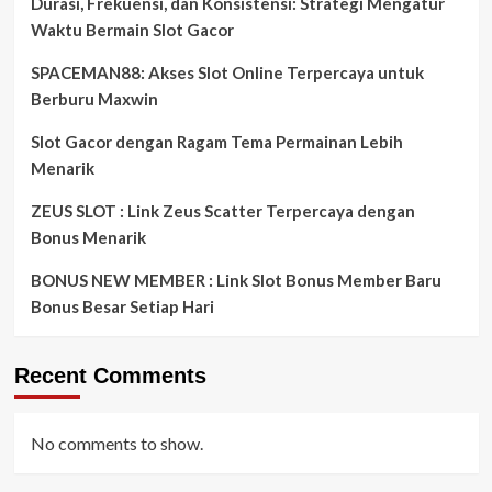
Durasi, Frekuensi, dan Konsistensi: Strategi Mengatur
Waktu Bermain Slot Gacor
SPACEMAN88: Akses Slot Online Terpercaya untuk
Berburu Maxwin
Slot Gacor dengan Ragam Tema Permainan Lebih
Menarik
ZEUS SLOT : Link Zeus Scatter Terpercaya dengan
Bonus Menarik
BONUS NEW MEMBER : Link Slot Bonus Member Baru
Bonus Besar Setiap Hari
Recent Comments
No comments to show.