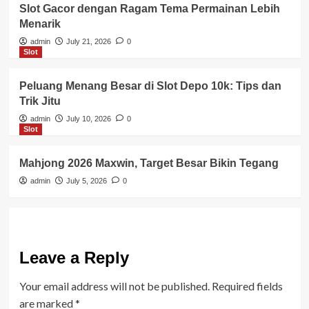
Slot Gacor dengan Ragam Tema Permainan Lebih
Menarik
admin
July 21, 2026
0
Slot
Peluang Menang Besar di Slot Depo 10k: Tips dan
Trik Jitu
admin
July 10, 2026
0
Slot
Mahjong 2026 Maxwin, Target Besar Bikin Tegang
admin
July 5, 2026
0
Leave a Reply
Your email address will not be published.
Required fields
are marked
*