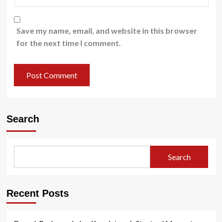
Save my name, email, and website in this browser
for the next time I comment.
Search
Search
Recent Posts