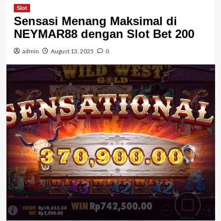
Slot
Sensasi Menang Maksimal di
NEYMAR88 dengan Slot Bet 200
admin
August 13, 2025
0