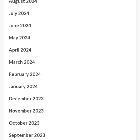
August 2024
July 2024
June 2024
May 2024
April 2024
March 2024
February 2024
January 2024
December 2023
November 2023
October 2023
September 2023