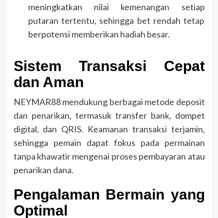
meningkatkan nilai kemenangan setiap
putaran tertentu, sehingga bet rendah tetap
berpotensi memberikan hadiah besar.
Sistem Transaksi Cepat
dan Aman
NEYMAR88 mendukung berbagai metode deposit
dan penarikan, termasuk transfer bank, dompet
digital, dan QRIS. Keamanan transaksi terjamin,
sehingga pemain dapat fokus pada permainan
tanpa khawatir mengenai proses pembayaran atau
penarikan dana.
Pengalaman Bermain yang
Optimal