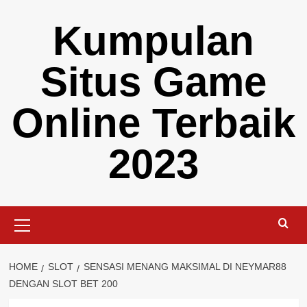
Skip
Kumpulan
to
content
Situs Game
Online Terbaik
2023
Primary
Menu
HOME
SLOT
SENSASI MENANG MAKSIMAL DI NEYMAR88
DENGAN SLOT BET 200