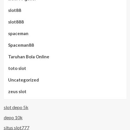
slot88
slot888
spaceman
Spaceman88
Taruhan Bola Online
toto slot
Uncategorized
zeus slot
slot depo 5k
depo 10k
situs slot777