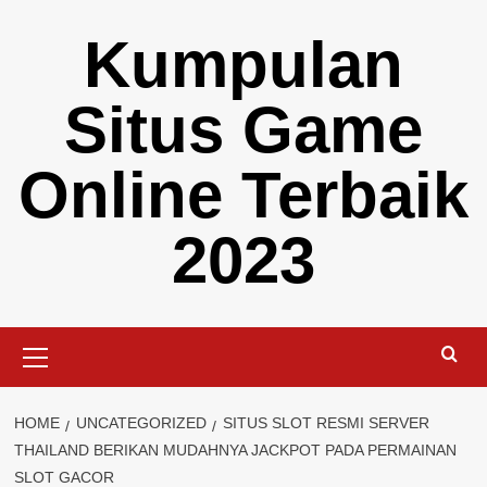
Skip
Kumpulan
to
content
Situs Game
Online Terbaik
2023
Primary
Menu
HOME
UNCATEGORIZED
SITUS SLOT RESMI SERVER
THAILAND BERIKAN MUDAHNYA JACKPOT PADA PERMAINAN
SLOT GACOR