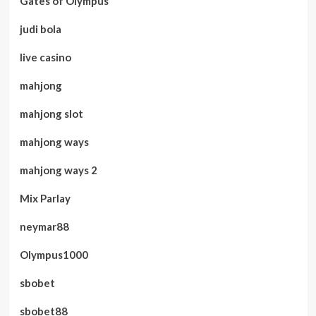
Gates of Olympus
judi bola
live casino
mahjong
mahjong slot
mahjong ways
mahjong ways 2
Mix Parlay
neymar88
Olympus1000
sbobet
sbobet88