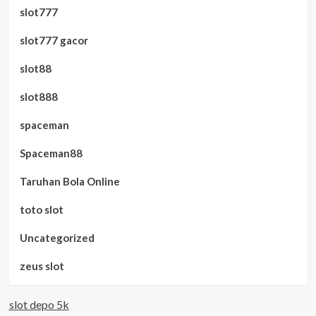
slot777
slot777 gacor
slot88
slot888
spaceman
Spaceman88
Taruhan Bola Online
toto slot
Uncategorized
zeus slot
slot depo 5k