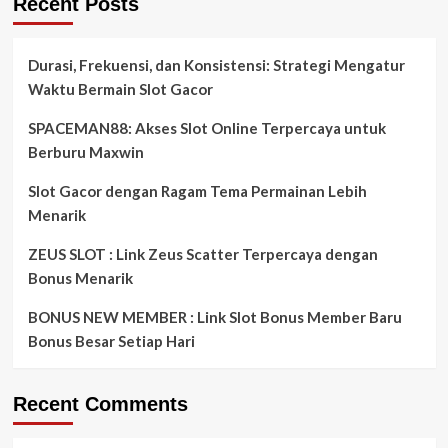
Recent Posts
Durasi, Frekuensi, dan Konsistensi: Strategi Mengatur
Waktu Bermain Slot Gacor
SPACEMAN88: Akses Slot Online Terpercaya untuk
Berburu Maxwin
Slot Gacor dengan Ragam Tema Permainan Lebih
Menarik
ZEUS SLOT : Link Zeus Scatter Terpercaya dengan
Bonus Menarik
BONUS NEW MEMBER : Link Slot Bonus Member Baru
Bonus Besar Setiap Hari
Recent Comments