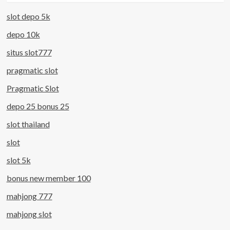
slot depo 5k
depo 10k
situs slot777
pragmatic slot
Pragmatic Slot
depo 25 bonus 25
slot thailand
slot
slot 5k
bonus new member 100
mahjong 777
mahjong slot