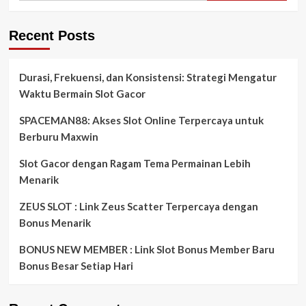
Recent Posts
Durasi, Frekuensi, dan Konsistensi: Strategi Mengatur
Waktu Bermain Slot Gacor
SPACEMAN88: Akses Slot Online Terpercaya untuk
Berburu Maxwin
Slot Gacor dengan Ragam Tema Permainan Lebih
Menarik
ZEUS SLOT : Link Zeus Scatter Terpercaya dengan
Bonus Menarik
BONUS NEW MEMBER : Link Slot Bonus Member Baru
Bonus Besar Setiap Hari