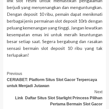
link slot resmi untuk memastikan pengalaman
berjudi yang menyenangkan dan menguntungkan.
Dengan deposit 10 ribu, pemain dapat menikmati
berbagai jenis permainan slot deposit 10rb dengan
peluang kemenangan yang tinggi. Jangan lewatkan
kesempatan emas ini untuk meraih keuntungan
besar setiap saat. Segera bergabung dan rasakan
sensasi bermain slot deposit 10 ribu yang tak
terlupakan!
Post
Previous
CERIABET: Platform Situs Slot Gacor Terpercaya
Navigation
untuk Menjadi Jutawan
Next
Link Daftar Situs Slot Starlight Princess Pilihan
Pertama Bermain Slot Gacor