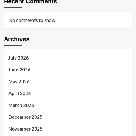
Recent Comments
No comments to show.
Archives
July 2026
June 2026
May 2026
April 2026
March 2026
December 2025
November 2025