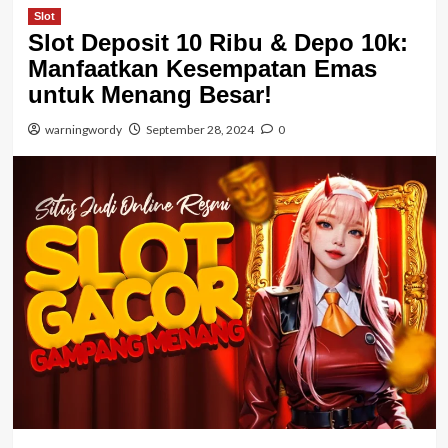
Slot
Slot Deposit 10 Ribu & Depo 10k:
Manfaatkan Kesempatan Emas
untuk Menang Besar!
warningwordy
September 28, 2024
0