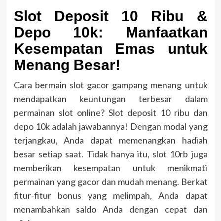
Slot Deposit 10 Ribu &
Depo 10k: Manfaatkan
Kesempatan Emas untuk
Menang Besar!
Cara bermain slot gacor gampang menang untuk
mendapatkan keuntungan terbesar dalam
permainan slot online? Slot deposit 10 ribu dan
depo 10k adalah jawabannya! Dengan modal yang
terjangkau, Anda dapat memenangkan hadiah
besar setiap saat. Tidak hanya itu, slot 10rb juga
memberikan kesempatan untuk menikmati
permainan yang gacor dan mudah menang. Berkat
fitur-fitur bonus yang melimpah, Anda dapat
menambahkan saldo Anda dengan cepat dan