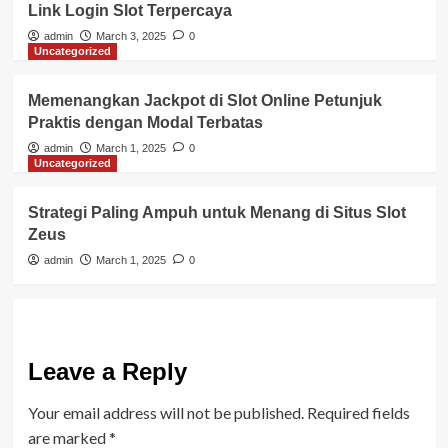
Link Login Slot Terpercaya
admin
March 3, 2025
0
Uncategorized
Memenangkan Jackpot di Slot Online Petunjuk
Praktis dengan Modal Terbatas
admin
March 1, 2025
0
Uncategorized
Strategi Paling Ampuh untuk Menang di Situs Slot
Zeus
admin
March 1, 2025
0
Leave a Reply
Your email address will not be published.
Required fields
are marked
*