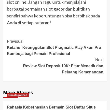
slot online. Jangan ragu untuk menjelajahi
berbagai permainan slot gacor dan buktikan
sendiri bahwa keberuntungan bisa berpihak pada
Anda di setiap putaran!
Post
Previous
Ketahui Keunggulan Slot Pragmatic Play Akun Pro
Navigation
Kamboja bagi Pemain Profesional
Next
Review Slot Deposit 10K: Fitur Menarik dan
Peluang Kemenangan
More Stories
Uncategorized
Rahasia Keberhasilan Bermain Slot Daftar Situs