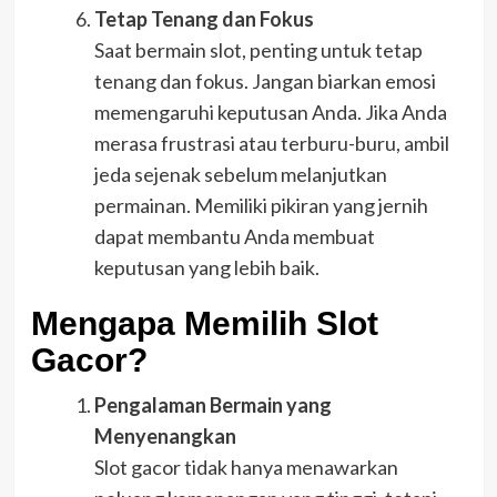
Tetap Tenang dan Fokus
Saat bermain slot, penting untuk tetap
tenang dan fokus. Jangan biarkan emosi
memengaruhi keputusan Anda. Jika Anda
merasa frustrasi atau terburu-buru, ambil
jeda sejenak sebelum melanjutkan
permainan. Memiliki pikiran yang jernih
dapat membantu Anda membuat
keputusan yang lebih baik.
Mengapa Memilih Slot
Gacor?
Pengalaman Bermain yang
Menyenangkan
Slot gacor tidak hanya menawarkan