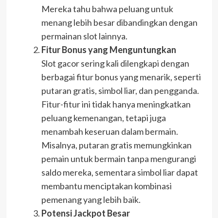
Mereka tahu bahwa peluang untuk
menang lebih besar dibandingkan dengan
permainan slot lainnya.
Fitur Bonus yang Menguntungkan
Slot gacor sering kali dilengkapi dengan
berbagai fitur bonus yang menarik, seperti
putaran gratis, simbol liar, dan pengganda.
Fitur-fitur ini tidak hanya meningkatkan
peluang kemenangan, tetapi juga
menambah keseruan dalam bermain.
Misalnya, putaran gratis memungkinkan
pemain untuk bermain tanpa mengurangi
saldo mereka, sementara simbol liar dapat
membantu menciptakan kombinasi
pemenang yang lebih baik.
Potensi Jackpot Besar