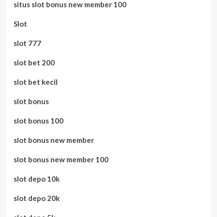
situs slot bonus new member 100
Slot
slot 777
slot bet 200
slot bet kecil
slot bonus
slot bonus 100
slot bonus new member
slot bonus new member 100
slot depo 10k
slot depo 20k