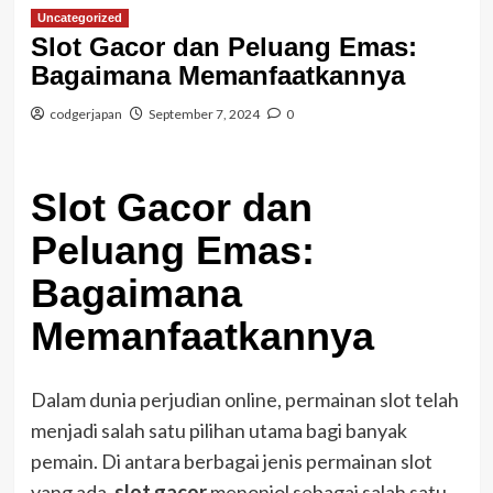
Uncategorized
Slot Gacor dan Peluang Emas:
Bagaimana Memanfaatkannya
codgerjapan
September 7, 2024
0
Slot Gacor dan
Peluang Emas:
Bagaimana
Memanfaatkannya
Dalam dunia perjudian online, permainan slot telah
menjadi salah satu pilihan utama bagi banyak
pemain. Di antara berbagai jenis permainan slot
yang ada,
slot gacor
menonjol sebagai salah satu