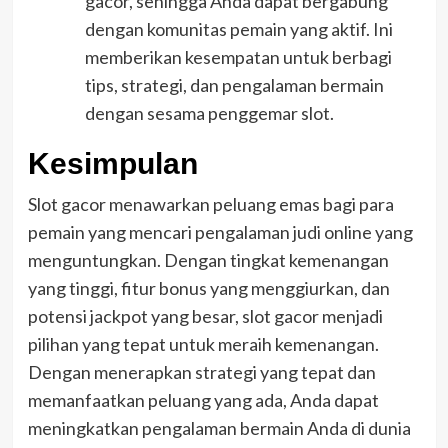
gacor, sehingga Anda dapat bergabung
dengan komunitas pemain yang aktif. Ini
memberikan kesempatan untuk berbagi
tips, strategi, dan pengalaman bermain
dengan sesama penggemar slot.
Kesimpulan
Slot gacor menawarkan peluang emas bagi para
pemain yang mencari pengalaman judi online yang
menguntungkan. Dengan tingkat kemenangan
yang tinggi, fitur bonus yang menggiurkan, dan
potensi jackpot yang besar, slot gacor menjadi
pilihan yang tepat untuk meraih kemenangan.
Dengan menerapkan strategi yang tepat dan
memanfaatkan peluang yang ada, Anda dapat
meningkatkan pengalaman bermain Anda di dunia