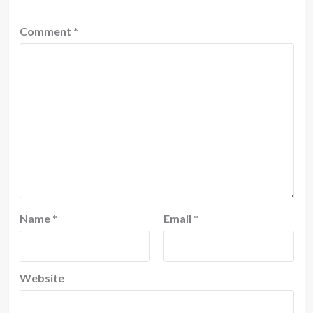
Comment
*
Name
*
Email
*
Website