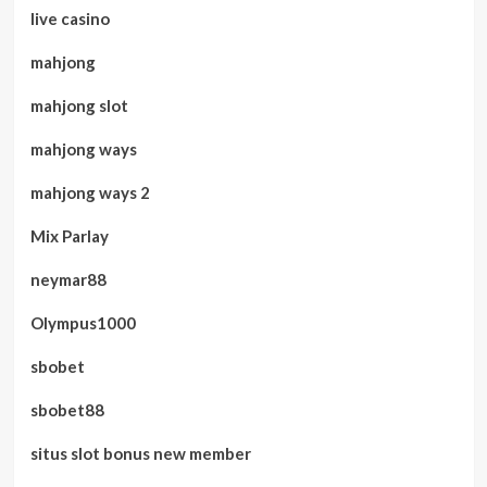
live casino
mahjong
mahjong slot
mahjong ways
mahjong ways 2
Mix Parlay
neymar88
Olympus1000
sbobet
sbobet88
situs slot bonus new member