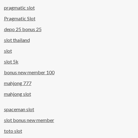
pragmatic slot
Pragmatic Slot
depo 25 bonus 25
slot thailand
slot
slot 5k
bonus new member 100
mahjong 777
mahjong slot
spaceman slot
slot bonus new member
toto slot