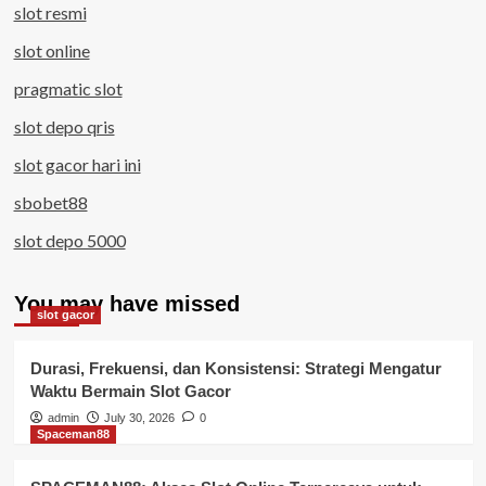
slot resmi
slot online
pragmatic slot
slot depo qris
slot gacor hari ini
sbobet88
slot depo 5000
You may have missed
slot gacor
Durasi, Frekuensi, dan Konsistensi: Strategi Mengatur
Waktu Bermain Slot Gacor
admin
July 30, 2026
0
Spaceman88