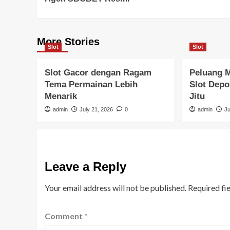
More Stories
Slot
Slot
Slot Gacor dengan Ragam
Peluang 
Tema Permainan Lebih
Slot Depo
Menarik
Jitu
admin
July 21, 2026
0
admin
Ju
Leave a Reply
Your email address will not be published.
Required fi
Comment
*