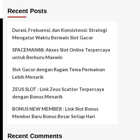
Recent Posts
Durasi, Frekuensi, dan Konsistensi: Strategi
Mengatur Waktu Bermain Slot Gacor
SPACEMAN88: Akses Slot Online Terpercaya
untuk Berburu Maxwin
Slot Gacor dengan Ragam Tema Permainan
Lebih Menarik
ZEUS SLOT : Link Zeus Scatter Terpercaya
dengan Bonus Menarik
BONUS NEW MEMBER : Link Slot Bonus
Member Baru Bonus Besar Setiap Hari
Recent Comments