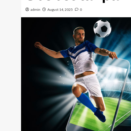
admin
August 14, 2025
0