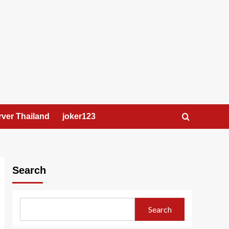
rver Thailand
joker123
Search
Search