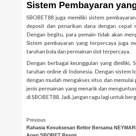
Sistem Pembayaran yang
SBOBET88 juga memiliki sistem pembayaran
deposit dan penarikan dana dengan cepat 
Dengan begitu, para pemain tidak akan men
Sistem pembayaran yang terpercaya juga m
taruhan bola dan permainan slot terpercaya.
Dengan berbagai keunggulan yang dimiliki, 
taruhan online di Indonesia. Dengan sistem
dengan mudah mengakses situs dan memulai p
jenis permainan yang menarik dan menguntung
di SBOBET88. Jadi, jangan ragu lagi untuk be
Post
Previous
Rahasia Kesuksesan Bettor Bersama NEYMAR
Navigation
Agen SBOBET Resmi