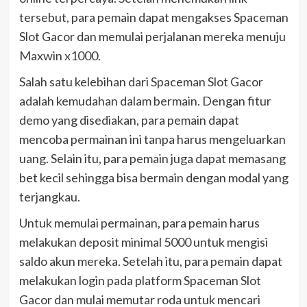
tersebut, para pemain dapat mengakses Spaceman
Slot Gacor dan memulai perjalanan mereka menuju
Maxwin x1000.
Salah satu kelebihan dari Spaceman Slot Gacor
adalah kemudahan dalam bermain. Dengan fitur
demo yang disediakan, para pemain dapat
mencoba permainan ini tanpa harus mengeluarkan
uang. Selain itu, para pemain juga dapat memasang
bet kecil sehingga bisa bermain dengan modal yang
terjangkau.
Untuk memulai permainan, para pemain harus
melakukan deposit minimal 5000 untuk mengisi
saldo akun mereka. Setelah itu, para pemain dapat
melakukan login pada platform Spaceman Slot
Gacor dan mulai memutar roda untuk mencari