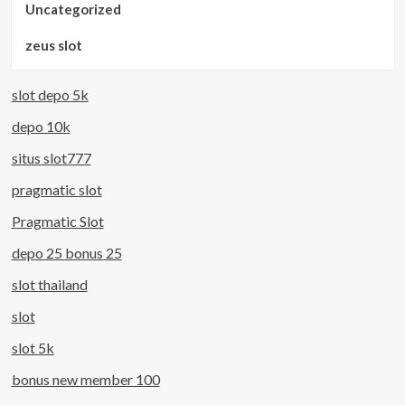
Uncategorized
zeus slot
slot depo 5k
depo 10k
situs slot777
pragmatic slot
Pragmatic Slot
depo 25 bonus 25
slot thailand
slot
slot 5k
bonus new member 100