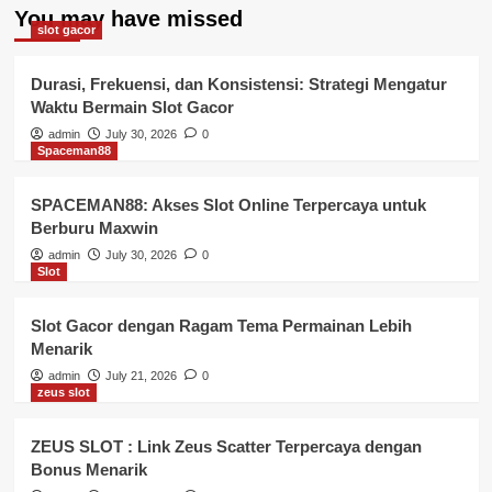
You may have missed
slot gacor
Durasi, Frekuensi, dan Konsistensi: Strategi Mengatur
Waktu Bermain Slot Gacor
admin
July 30, 2026
0
Spaceman88
SPACEMAN88: Akses Slot Online Terpercaya untuk
Berburu Maxwin
admin
July 30, 2026
0
Slot
Slot Gacor dengan Ragam Tema Permainan Lebih
Menarik
admin
July 21, 2026
0
zeus slot
ZEUS SLOT : Link Zeus Scatter Terpercaya dengan
Bonus Menarik