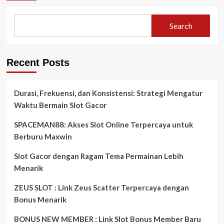
Search
Recent Posts
Durasi, Frekuensi, dan Konsistensi: Strategi Mengatur
Waktu Bermain Slot Gacor
SPACEMAN88: Akses Slot Online Terpercaya untuk
Berburu Maxwin
Slot Gacor dengan Ragam Tema Permainan Lebih
Menarik
ZEUS SLOT : Link Zeus Scatter Terpercaya dengan
Bonus Menarik
BONUS NEW MEMBER : Link Slot Bonus Member Baru