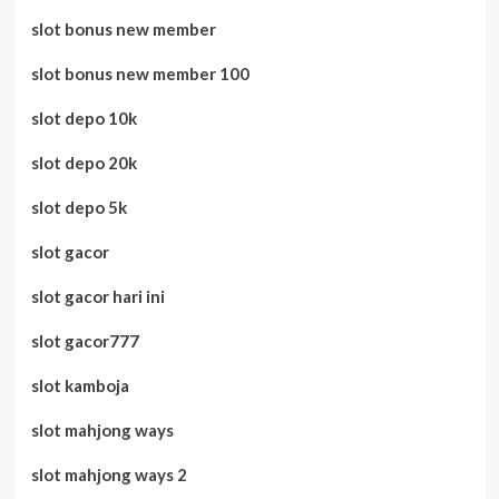
slot bonus new member
slot bonus new member 100
slot depo 10k
slot depo 20k
slot depo 5k
slot gacor
slot gacor hari ini
slot gacor777
slot kamboja
slot mahjong ways
slot mahjong ways 2