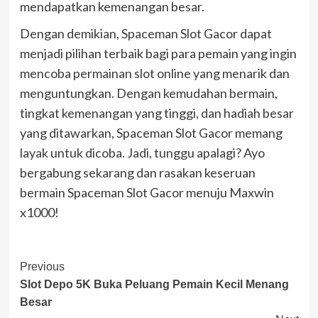
mendapatkan kemenangan besar.
Dengan demikian, Spaceman Slot Gacor dapat
menjadi pilihan terbaik bagi para pemain yang ingin
mencoba permainan slot online yang menarik dan
menguntungkan. Dengan kemudahan bermain,
tingkat kemenangan yang tinggi, dan hadiah besar
yang ditawarkan, Spaceman Slot Gacor memang
layak untuk dicoba. Jadi, tunggu apalagi? Ayo
bergabung sekarang dan rasakan keseruan
bermain Spaceman Slot Gacor menuju Maxwin
x1000!
Post
Previous
Slot Depo 5K Buka Peluang Pemain Kecil Menang
Navigation
Besar