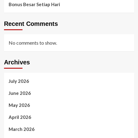
Bonus Besar Setiap Hari
Recent Comments
No comments to show.
Archives
July 2026
June 2026
May 2026
April 2026
March 2026